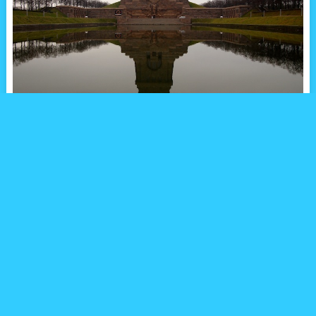
旧東ドイツの都市、ライプツィヒは19世紀にはパリと並ぶ音楽の
都として名を馳せ、名だたる音楽家たちが活躍し繁栄した街でも
あります。
今も街の中心部には19世紀から残る建物が建ち並ぶ美しい街で
す。そんな街の郊外に突如として現れる謎の巨大建造物。
その正体は、戦争記念碑。皇帝ナポレオンが倒れ、ヨーロッパの
歴史に大きな変化を与えた大規模な戦い「諸国民戦争」から100
周年を記念して1913年に建てられたもの。記念碑としてはヨーロ
ッパ最大の規模を誇っています。その規模といい、趣きといい、