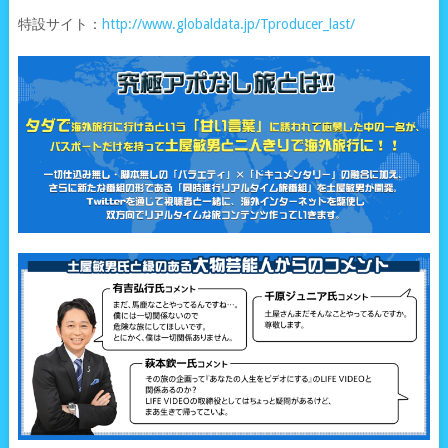
特設サイト：
http://www.globaldata.jp/Tproducer_last/