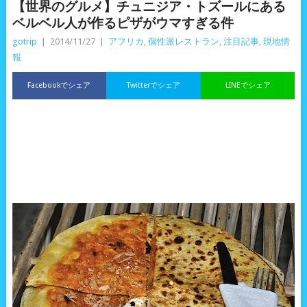
【世界のグルメ】チュニジア・トズールにある
ベルベル人が作るピザがウマすぎる件
gotrip
|
2014/11/27
|
アフリカ
,
個性派レストラン
,
注目記事
,
現地情
報
Facebookでシェア
Twitterでシェア
LINEでシェア