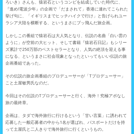
ろいき）さんも、猿岩石というコンビを結成していた時代に、
『進め!電波少年』の企画で「だまされて」香港に連れてこられた
挙げ句に、「イギリスまでヒッチハイクで行け」と告げられユー
ラシア大陸を横断する、というまさにブッ飛んだ旅企画。
しかしこの番組で猿岩石は大人気となり、伝説の名曲「白い雲の
ように」が空前の大ヒット、そして書籍『猿岩石日記』もシリー
ズ累計で250万部のベストセラーとなり、人気の絶頂を迎える事
になる、というまさに社会現象となったといってもいい伝説の旅
企画番組であった。
その伝説の旅企画番組のプロデューサーが「Tプロデューサー」
こと土屋敏男氏なのだ。
今回はその伝説のTプロデューサーと行く、海外！究極アポなし
旅の最終章。
企画は、タダで海外旅行に行けるという「甘い言葉」に誘われて
応募した一般応募者の中から1名が選ばれ、パスポートだけを持
って土屋氏と二人きりで海外旅行に行くというもの。