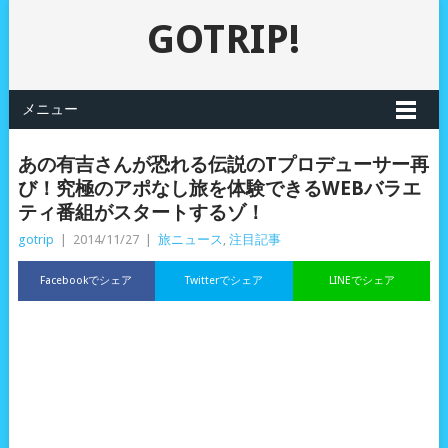
GOTRIP!
メニュー
あの有吉さんが恐れる伝説のTプロデューサー再
び！究極のアポなし旅を体験できるWEBバラエ
ティ番組がスタートするゾ！
gotrip
|
2014/11/27
|
旅ニュース
,
注目記事
Facebookでシェア
Twitterでシェア
LINEでシェア