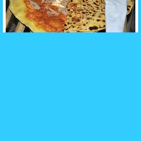
日本でもおいしいファストフードとしてその地位を確立している
ピザ。世界中に様々な形のピザが存在し、またピザとは呼ばれて
いないものの、ピザのような食べ物がある。
今回ご紹介するのは、壮大な歴史と共にヨーロッパおよびアラ
ブ・アフリカ地域で生き残って来た民族「ベルベル人」が作るピ
ザだ。
彼らが作る絶品のピザについて、チュニジアはトズールにて現地
取材を行った。
場所は現地の方々がすむ住宅街。そんな住宅街の中に人だかりが