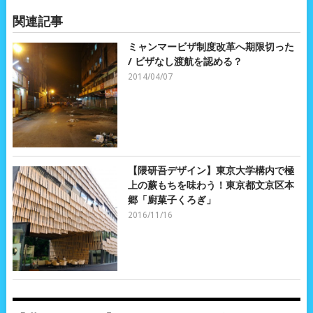
関連記事
ミャンマービザ制度改革へ期限切った
/ ビザなし渡航を認める？
2014/04/07
【隈研吾デザイン】東京大学構内で極
上の蕨もちを味わう！東京都文京区本
郷「廚菓子くろぎ」
2016/11/16