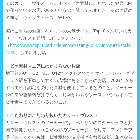
そのカリー・ヴルストを、すべてビオ素材にこだわった健康志向
で作っているお店があるというので試してみました。そのお店の
名前は、ヴィッティーズ（Witty’s）。
実はこちらのお店、ベルリンの人気サイト、Top10ベルリンのカ
リー・ヴルスト部門で3位にランクイン
（
http://www.top10berlin.de/en/cat/eating-257/currywurst-stalls-
1259
）しているお店。
・ビオ素材マニアにはたまらないお店
地下鉄のU1、U2、U3、U12でアクセスできるウィッテンバーグプ
ラッツ駅を下車してすぐの広場にあるこちらのお店、2003年から
すべてビオ認定を受けた食材を使用しているとのこと。ソーセー
ジの肉や香辛料だけでなく、じゃがいもやソース、パンもすべて
ビオ素材でできているとのこと。
・こだわりにこだわり抜いたカリー・ヴルスト
カリー・ヴルストのソーセージは、ベルリンのスターシェフと共
同で開発したというこだわりのソーセージ。そして、フレンチフ
ライのじゃがいもは、ビオ素材の油で揚げられるなど、並々なら