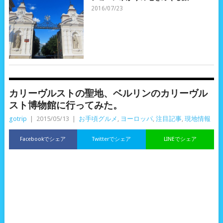
2016/07/23
カリーヴルストの聖地、ベルリンのカリーヴル
スト博物館に行ってみた。
gotrip
|
2015/05/13
|
お手頃グルメ
,
ヨーロッパ
,
注目記事
,
現地情報
Facebookでシェア
Twitterでシェア
LINEでシェア