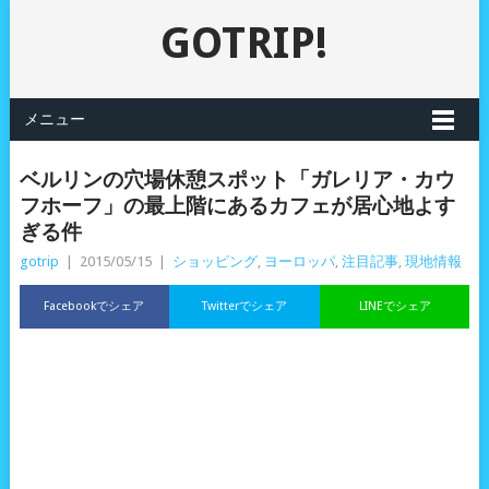
GOTRIP!
メニュー
ベルリンの穴場休憩スポット「ガレリア・カウ
フホーフ」の最上階にあるカフェが居心地よす
ぎる件
gotrip
|
2015/05/15
|
ショッピング
,
ヨーロッパ
,
注目記事
,
現地情報
Facebookでシェア
Twitterでシェア
LINEでシェア