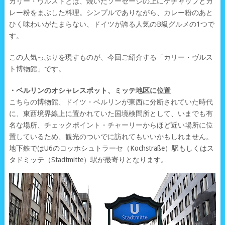
カリー・ヴルストとは、焼いたソーセージの上にケチャップとカ
レー粉をまぶした料理。シンプルでありながら、カレー粉のあと
ひく味わいがたまらない、ドイツが誇る人気のB級グルメの1つで
す。
この人気っぷりを現すものが、今回ご紹介する「カリー・ヴルス
ト博物館」です。
・ベルリンのオシャレスポット、ミッテ地区に位置
こちらの博物館、ドイツ・ベルリンが東西に分断されていた時代
に、東西境界線上に置かれていた国境検問所として、いまでも有
名な場所、チェックポイント・チャーリーからほど近い場所に位
置しているため、観光のついでに訪れてもいいかもしれません。
地下鉄ではU6のコッホシュトラーセ（Kochstraße）駅もしくはス
タドミッテ（Stadtmitte）駅が最寄りとなります。