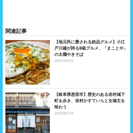
関連記事
【地元民に愛される絶品グルメ】小江
戸川越が誇るB級グルメ、「まことや」
の太麺やきそば
2015/09/25
【岐阜県恵那市】歴史のある岩村城下
町を歩き、岩村かすていらと女城主を
味わう
2026/01/10