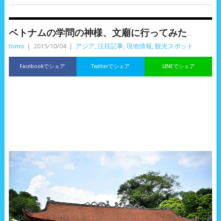
ベトナムの学問の神様、文廟に行ってみた
tomo
|
2015/10/04
|
アジア
,
注目記事
,
現地情報
,
観光スポット
Facebookでシェア
Twitterでシェア
LINEでシェア