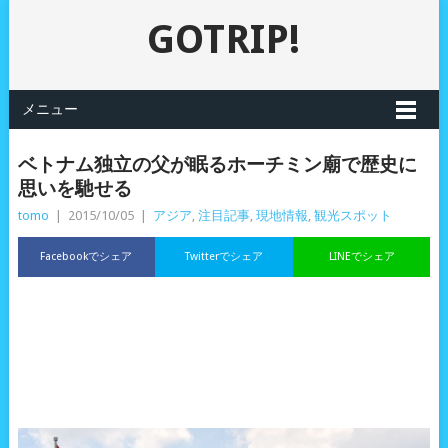
GOTRIP!
メニュー
ベトナム独立の父が眠るホーチミン廟で歴史に
思いを馳せる
tomo
|
2015/10/05
|
アジア
,
注目記事
,
現地情報
,
観光スポット
Facebookでシェア
Twitterでシェア
LINEでシェア