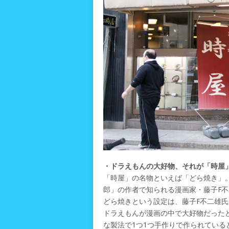
・ドラえもんの大好物、それが「時屋
「時屋」の名物といえば「どら焼き」
郎」の作者で知られる漫画家・藤子F
どら焼きという設定は、藤子F不二雄
ドラえもんが漫画の中で大好物だった
な製法で1つ1つ手作りで作られてい