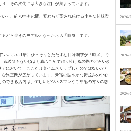
おり、その変化には大きな注目が集まっています。
おいて、約70年もの間、変わらず愛され続ける小さな甘味喫
2026/
するどら焼きのモデルとなったお店「時屋」です。
西口ハルクの1階にひっそりとたたずむ甘味喫茶が「時屋」で
2026/
舗で、戦後間もない頃より真心こめて作り続ける名物のどらやき
リアにおいて、ここだけタイムスリップしたのではないかと
ロな異空間が広がっています。新宿の賑やかな街並みの中心
とのできる店内は、忙しいビジネスマンやご年配の方々の憩
2026/