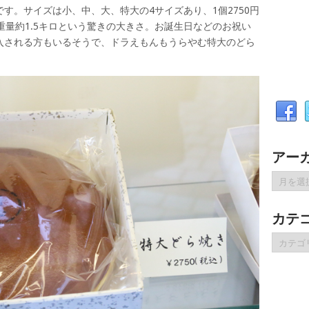
す。サイズは小、中、大、特大の4サイズあり、1個2750円
重量約1.5キロという驚きの大きさ。お誕生日などのお祝い
入される方もいるそうで、ドラえもんもうらやむ特大のどら
アー
ア
ー
カ
カテ
イ
ブ
カ
テ
ゴ
リ
ー