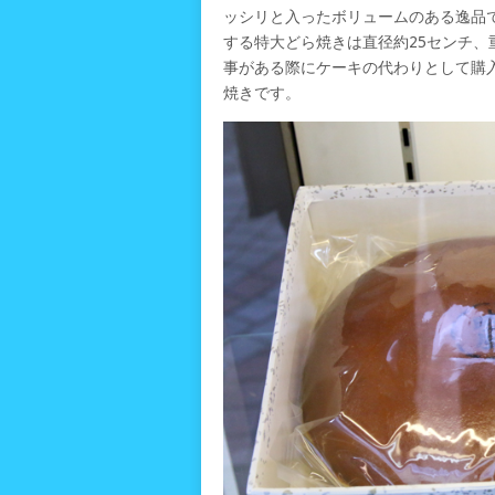
ッシリと入ったボリュームのある逸品で
する特大どら焼きは直径約25センチ、
事がある際にケーキの代わりとして購
焼きです。