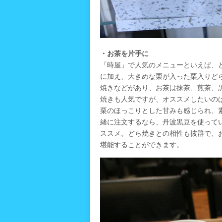
・お茶を片手に
「時屋」で人気のメニューといえば、
に加え、大きめな栗が入った栗入りど
焼きなどがあり、お茶は抹茶、煎茶、
焼きも人気ですが、オススメしたいの
栗のほっこりとした甘みも感じられ、
緒に注文するなら、丹波黒豆を使って
ススメ。どら焼きとの相性も抜群で、
堪能することができます。