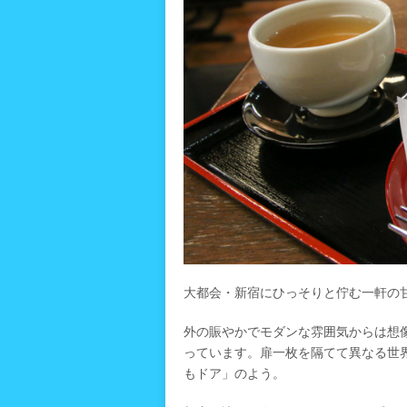
大都会・新宿にひっそりと佇む一軒の
外の賑やかでモダンな雰囲気からは想
っています。扉一枚を隔てて異なる世
もドア」のよう。