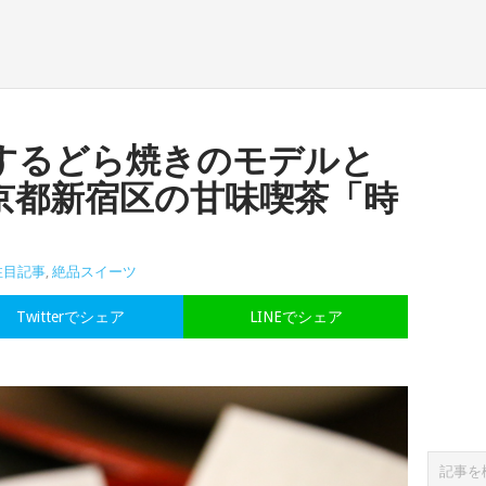
するどら焼きのモデルと
京都新宿区の甘味喫茶「時
注目記事
,
絶品スイーツ
Twitterでシェア
LINEでシェア