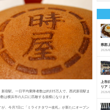
県郡
2026/
上市白
リア
新宿駅。一日平均乗降者数は約335万人で、西武新宿駅ま
2026/
の数は横浜市の人口に匹敵する規模になります。
すが、今月7日に「ミライナタワー改札」が新たにオープン