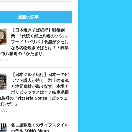
最新の記事
【日本焼きそば紀行】戦後創
業・3代続く郡上八幡のソウル
フード！パリパリ食感がクセに
なる名物焼きそばとは？ / 岐阜
上市八幡町の「かたぎり」
08/02
【日本グルメ紀行】日本一のピ
ッツァ職人が焼く！郡上の清流
と地元食材が織りなす、本場ナ
ポリピッツァとは？ / 岐阜県郡
鳥町の「Pizzeria Gonza（ピッツェ
 ゴンザ）」
07/26
名古屋駅近くのライフスタイル
ホテル SONO Moon