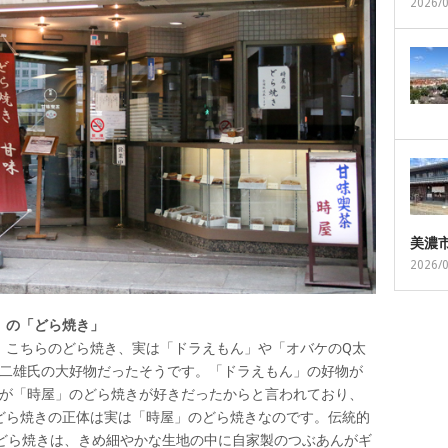
2026/
美濃
2026/
」の「どら焼き」
。こちらのどら焼き、実は「ドラえもん」や「オバケのQ太
不二雄氏の大好物だったそうです。「ドラえもん」の好物が
氏が「時屋」のどら焼きが好きだったからと言われており、
どら焼きの正体は実は「時屋」のどら焼きなのです。伝統的
るどら焼きは、きめ細やかな生地の中に自家製のつぶあんがギ