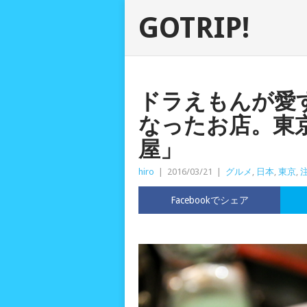
GOTRIP!
ドラえもんが愛
なったお店。東
屋」
hiro
|
2016/03/21
|
グルメ
,
日本
,
東京
,
Facebookでシェア