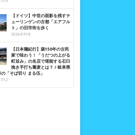
07/19
【ドイツ】中世の面影を残すテ
ューリンゲンの古都「エアフル
ト」の旧市街を歩く
2026/07/18
【日本麺紀行】築150年の古民
家で味わう！「うだつの上がる
町並み」の名店で堪能する石臼
挽き手打ち蕎麦とは？ / 岐阜県
市の「そば切り まる伍」
07/12