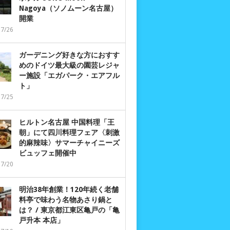
Nagoya（ソノムーン名古屋）
開業
07/26
ガーデニング好きな方におすす
めのドイツ最大級の園芸レジャ
ー施設「エガパーク・エアフル
ト」
07/25
ヒルトン名古屋 中国料理「王
朝」にて四川料理フェア〈刺激
的麻辣味〉サマーチャイニーズ
ビュッフェ開催中
07/20
明治38年創業！120年続く老舗
料亭で味わう名物あさり鍋と
は？ / 東京都江東区亀戸の「亀
戸升本 本店」