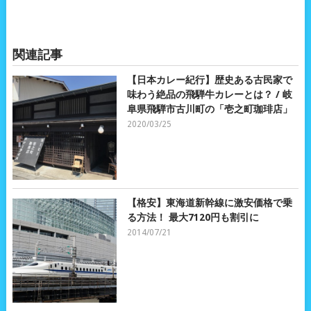
関連記事
【日本カレー紀行】歴史ある古民家で
味わう絶品の飛騨牛カレーとは？ / 岐
阜県飛騨市古川町の「壱之町珈琲店」
2020/03/25
【格安】東海道新幹線に激安価格で乗
る方法！ 最大7120円も割引に
2014/07/21