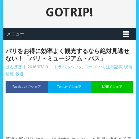
GOTRIP!
メニュー
パリをお得に効率よく観光するなら絶対見逃せ
ない！「パリ・ミュージアム・パス」
はるぼぼ
|
2016/07/13
|
トラベルハック
,
ヨーロッパ
,
注目記事
,
現地
情報
,
鉄道
Facebookでシェア
Twitterでシェア
LINEでシェア