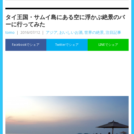
タイ王国・サムイ島にある空に浮かぶ絶景のバ
ーに行ってみた
tomo
|
2016/07/12
|
アジア
,
おいしいお酒
,
世界の絶景
,
注目記事
Facebookでシェア
Twitterでシェア
LINEでシェア