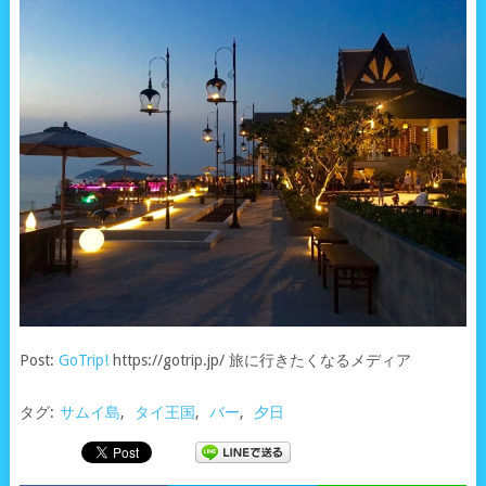
Post:
GoTrip!
https://gotrip.jp/ 旅に行きたくなるメディア
タグ:
サムイ島
,
タイ王国
,
バー
,
夕日