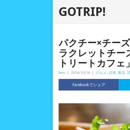
GOTRIP!
パクチー×チー
ラクレットチー
トリートカフェ
hiro
|
2016/10/16
|
グルメ
,
日本
,
東京
,
Facebookでシェア