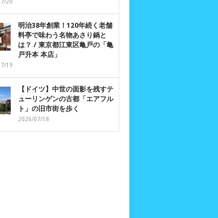
07/20
明治38年創業！120年続く老舗
料亭で味わう名物あさり鍋と
は？ / 東京都江東区亀戸の「亀
戸升本 本店」
07/19
【ドイツ】中世の面影を残すテ
ューリンゲンの古都「エアフル
ト」の旧市街を歩く
2026/07/18