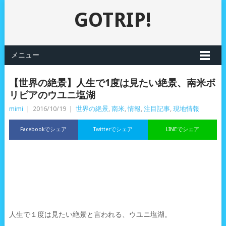
GOTRIP!
メニュー
【世界の絶景】人生で1度は見たい絶景、南米ボ
リビアのウユニ塩湖
mimi
|
2016/10/19
|
世界の絶景
,
南米
,
情報
,
注目記事
,
現地情報
Facebookでシェア
Twitterでシェア
LINEでシェア
人生で１度は見たい絶景と言われる、ウユニ塩湖。