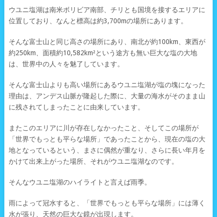
ウユニ塩湖は南米ボリビア南部、チリとも国境を接するエリアに
位置しており、なんと標高は約3,700mの場所にあります。
そんな富士山と同じ高さの場所にあり、南北が約100km、東西が
約250km、面積約10,582km²という途方も無い巨大な塩の大地
は、世界中の人々を魅了しています。
そんな富士山よりも高い場所にあるウユニ塩湖が塩の塊になった
理由は、アンデス山脈が隆起した際に、大量の海水がそのまま山
に残されてしまったことに由来しています。
またこのエリアに川が存在しなかったこと、そしてこの場所が
「世界でもっとも平らな場所」であったことから、現在の塩の大
地となっているという、まさに偶然が重なり、さらに長い年月を
かけて出来上がった場所、それがウユニ塩湖なのです。
そんなウユニ塩湖のハイライトと言えば雨季。
雨によって冠水すると、「世界でもっとも平らな場所」には薄く
水が張り、天然の巨大な鏡が出現します。