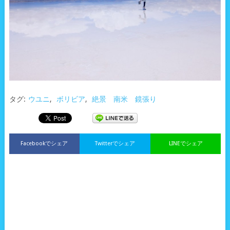
タグ:
ウユニ
,
ボリビア
,
絶景 南米 鏡張り
Facebookでシェア
Twitterでシェア
LINEでシェア