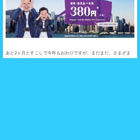
あと2ヶ月とすこしで今年もおわりですが、まだまだ、さまざま
な会社で様々なキャンペーンが展開されています。
今回はまたもや驚きの価格が香港エクスプレスから！
今回のキャンペーンでは、なんと香港エクスプレスで片道380
円！という驚愕プライスが提供されいます。
この機会にお得な航空券をゲットして、その浮いたお金でもっと
楽しく旅行してみてはいかがでしょうか？
香港エクスプレス航空は、日本線を含む5路線を対象に、まで、3
周年を記念したセールを開催している。