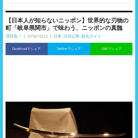
【日本人が知らないニッポン】世界的な刃物の
町「岐阜県関市」で味わう、ニッポンの真髄
澤田真一
|
2016/10/22
|
日本
,
注目記事
,
観光ガイド
Facebookでシェア
Twitterでシェア
LINEでシェア