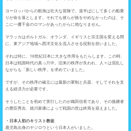
ヨーロッパからの航海は壮大な冒険で、道半ばにして多くの船乗
りが命を落とします。それでも彼らが旅をやめなかったのは、そ
こに一攫千金のロマンがあったからに他なりません。
マラッカはポルトガル、オランダ、イギリスと宗主国を変える間
に、東アジア地域へ西洋文化を流入させる役割を担いました。
それは特に、16世紀日本に大きな作用をもたらします。この時、
日本は戦国時代の真っ只中。旧来の秩序が失われ、人々は混乱し
ながらも「新しい秩序」を求めていました。
ですが、その秩序の確立には最新の軍制と兵器、そしてそれを支
える経済力が必要です。
そうしたことを初めて実行したのが織田信長であり、その後継者
の豊臣秀吉、徳川家康によって戦国の世は終焉を迎えました。
・日本人初のキリスト教徒
鹿児島出身のヤジロウという日本人がいました。