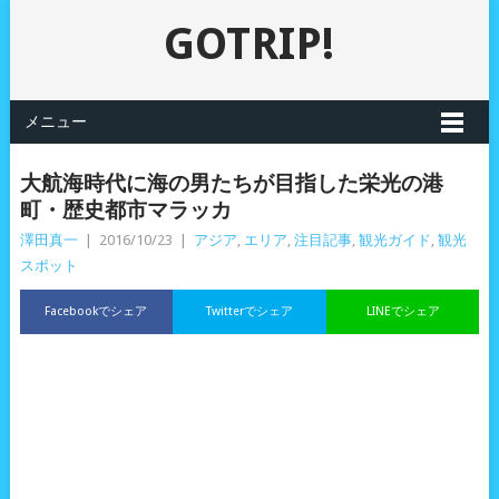
GOTRIP!
メニュー
大航海時代に海の男たちが目指した栄光の港
町・歴史都市マラッカ
澤田真一
|
2016/10/23
|
アジア
,
エリア
,
注目記事
,
観光ガイド
,
観光
スポット
Facebookでシェア
Twitterでシェア
LINEでシェア