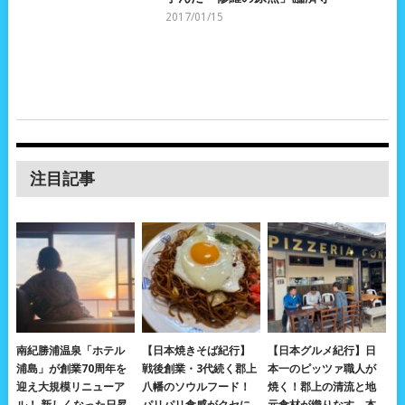
2017/01/15
注目記事
南紀勝浦温泉「ホテル
【日本焼きそば紀行】
【日本グルメ紀行】日
浦島」が創業70周年を
戦後創業・3代続く郡上
本一のピッツァ職人が
迎え大規模リニューア
八幡のソウルフード！
焼く！郡上の清流と地
ル！ 新しくなった日昇
パリパリ食感がクセに
元食材が織りなす、本