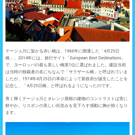
テージョ川に架かる赤い橋は、1966年に開通した「4月25日
橋」。2014年には、旅行サイト「European Best Destinations」
で、ヨーロッパの最も美しい橋第1位に選ばれました。建設当初
は当時の独裁者の名にちなんで「サラザール橋」と呼ばれていま
したが、1974年4月25日の革命によって新政府が誕生したことを
記念し、「4月25日橋」と呼ばれるようになったのです。
青く輝くテージョ川とオレンジ屋根の建物のコントラストは実に
鮮やか。リスボンの美しい街並みを見下ろす感動に胸が熱くなり
ます。