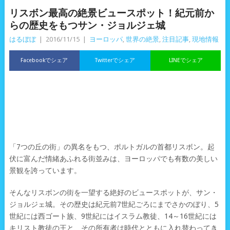
リスボン最高の絶景ビュースポット！紀元前か
らの歴史をもつサン・ジョルジェ城
はるぼぼ
|
2016/11/15
|
ヨーロッパ
,
世界の絶景
,
注目記事
,
現地情報
Facebookでシェア
Twitterでシェア
LINEでシェア
「7つの丘の街」の異名をもつ、ポルトガルの首都リスボン。起
伏に富んだ情緒あふれる街並みは、ヨーロッパでも有数の美しい
景観を誇っています。
そんなリスボンの街を一望する絶好のビュースポットが、サン・
ジョルジェ城。その歴史は紀元前7世紀ごろにまでさかのぼり、5
世紀には西ゴート族、9世紀にはイスラム教徒、14～16世紀には
キリスト教徒の王と、その所有者は時代とともに入れ替わってき