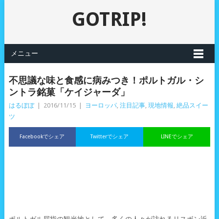
GOTRIP!
メニュー
不思議な味と食感に病みつき！ポルトガル・シ
ントラ銘菓「ケイジャーダ」
はるぼぼ
|
2016/11/15
|
ヨーロッパ
,
注目記事
,
現地情報
,
絶品スイー
ツ
Facebookでシェア
Twitterでシェア
LINEでシェア