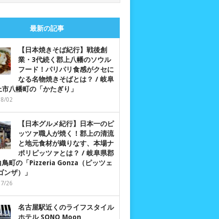
最新の記事
【日本焼きそば紀行】戦後創
業・3代続く郡上八幡のソウル
フード！パリパリ食感がクセに
なる名物焼きそばとは？ / 岐阜
上市八幡町の「かたぎり」
08/02
【日本グルメ紀行】日本一のピ
ッツァ職人が焼く！郡上の清流
と地元食材が織りなす、本場ナ
ポリピッツァとは？ / 岐阜県郡
鳥町の「Pizzeria Gonza（ピッツェ
 ゴンザ）」
07/26
名古屋駅近くのライフスタイル
ホテル SONO Moon