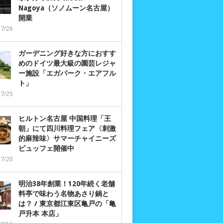
Nagoya（ソノムーン名古屋）
開業
07/26
ガーデニング好きな方におすす
めのドイツ最大級の園芸レジャ
ー施設「エガパーク・エアフル
ト」
07/25
ヒルトン名古屋 中国料理「王
朝」にて四川料理フェア〈刺激
的麻辣味〉サマーチャイニーズ
ビュッフェ開催中
07/20
明治38年創業！120年続く老舗
料亭で味わう名物あさり鍋と
は？ / 東京都江東区亀戸の「亀
戸升本 本店」