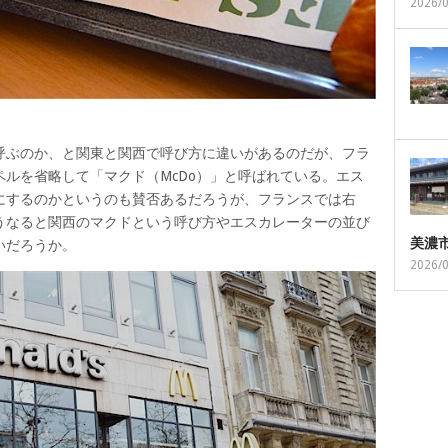
2026/
呼ぶのか、と関東と関西で呼び方に違いがあるのだが、フラ
ルを省略して「マクド（McDo）」と呼ばれている。エス
にするのかというのも賛否あるだろうが、フランスでは右
うなると関西のマクドという呼び方やエスカレーターの並び
美濃
いだろうか。
2026/