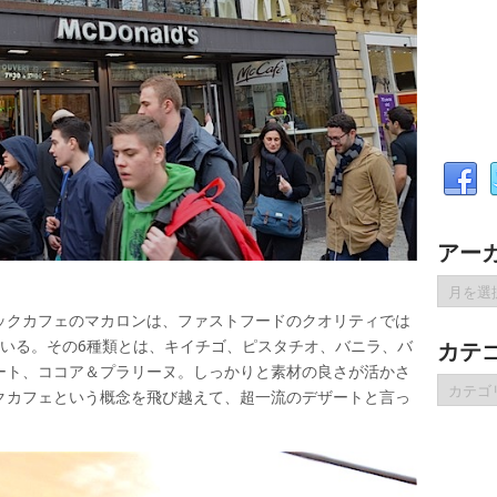
アー
ア
ー
ックカフェのマカロンは、ファストフードのクオリティでは
カ
ている。その6種類とは、キイチゴ、ピスタチオ、バニラ、バ
カテ
イ
ート、ココア＆プラリーヌ。しっかりと素材の良さが活かさ
ブ
カ
クカフェという概念を飛び越えて、超一流のデザートと言っ
テ
ゴ
リ
ー