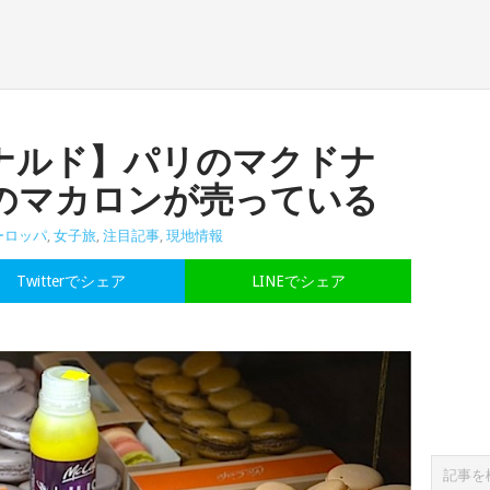
ナルド】パリのマクドナ
のマカロンが売っている
ーロッパ
,
女子旅
,
注目記事
,
現地情報
Twitterでシェア
LINEでシェア