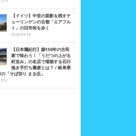
07/19
【ドイツ】中世の面影を残すテ
ューリンゲンの古都「エアフル
ト」の旧市街を歩く
2026/07/18
【日本麺紀行】築150年の古民
家で味わう！「うだつの上がる
町並み」の名店で堪能する石臼
挽き手打ち蕎麦とは？ / 岐阜県
市の「そば切り まる伍」
07/12