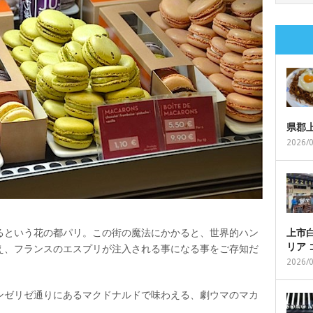
県郡
2026/
上市白
るという花の都パリ。この街の魔法にかかると、世界的ハン
リア
え、フランスのエスプリが注入される事になる事をご存知だ
2026/
ンゼリゼ通りにあるマクドナルドで味わえる、劇ウマのマカ