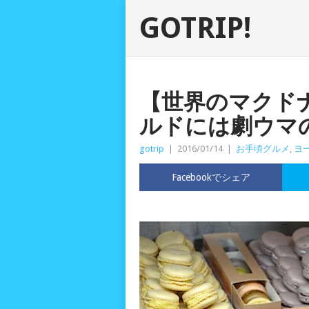
GOTRIP!
【世界のマクド
ルドには劇ウマ
gotrip
|
2016/01/14
|
お手頃グルメ
,
ヨ
Facebookでシェア