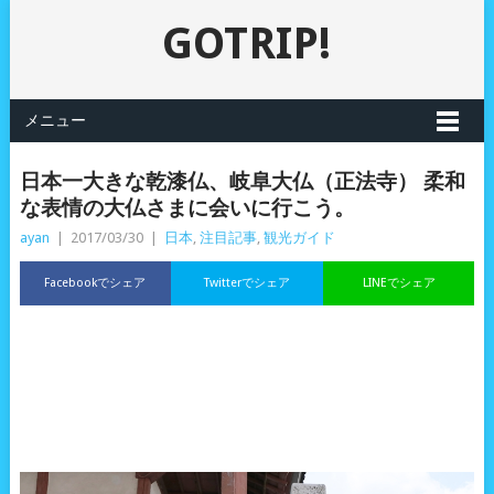
GOTRIP!
メニュー
日本一大きな乾漆仏、岐阜大仏（正法寺） 柔和
な表情の大仏さまに会いに行こう。
ayan
|
2017/03/30
|
日本
,
注目記事
,
観光ガイド
Facebookでシェア
Twitterでシェア
LINEでシェア