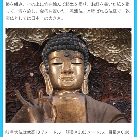
格を組み、その上に竹を編んで粘土を塗り、お経を書いた紙を張
って、漆を施し、金箔を置いた「乾漆仏」と呼ばれる仏様で、乾
漆仏としては日本一の大きさ。
岐阜大仏は像高13.7メートル、顔長さ3.63メートル、目長さ0.66