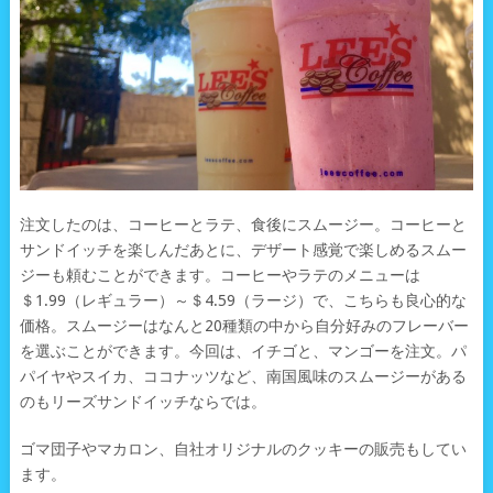
注文したのは、コーヒーとラテ、食後にスムージー。コーヒーと
サンドイッチを楽しんだあとに、デザート感覚で楽しめるスムー
ジーも頼むことができます。コーヒーやラテのメニューは
＄1.99（レギュラー）～＄4.59（ラージ）で、こちらも良心的な
価格。スムージーはなんと20種類の中から自分好みのフレーバー
を選ぶことができます。今回は、イチゴと、マンゴーを注文。パ
パイヤやスイカ、ココナッツなど、南国風味のスムージーがある
のもリーズサンドイッチならでは。
ゴマ団子やマカロン、自社オリジナルのクッキーの販売もしてい
ます。