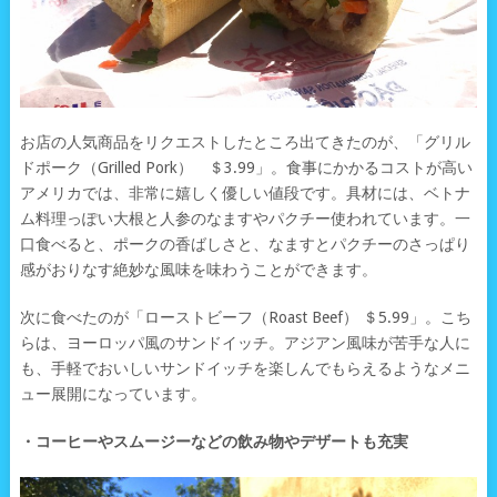
お店の人気商品をリクエストしたところ出てきたのが、「グリル
ドポーク（Grilled Pork） ＄3.99」。食事にかかるコストが高い
アメリカでは、非常に嬉しく優しい値段です。具材には、ベトナ
ム料理っぽい大根と人参のなますやパクチー使われています。一
口食べると、ポークの香ばしさと、なますとパクチーのさっぱり
感がおりなす絶妙な風味を味わうことができます。
次に食べたのが「ローストビーフ（Roast Beef） ＄5.99」。こち
らは、ヨーロッパ風のサンドイッチ。アジアン風味が苦手な人に
も、手軽でおいしいサンドイッチを楽しんでもらえるようなメニ
ュー展開になっています。
・コーヒーやスムージーなどの飲み物やデザートも充実