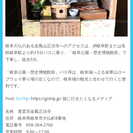
岐阜大仏のある金鳳山正法寺へのアクセスは、JR岐阜駅または名
鉄岐阜駅より約15分バスに乗り、「岐阜公園・歴史博物館前」で
下車し、徒歩5分。
「岐阜公園・歴史博物館前」バス停は、岐阜城へ上る金華山ロー
プウェイ乗り場の近くなので、岐阜城の観光と合わせて行くと便
利です。
Post:
GoTrip!
https://gotrip.jp/ 旅に行きたくなるメディア
名称 黄檗宗金鳳正法寺
住所 岐阜県岐阜市大仏町8番地
電話番号 058-264-2760
営業時間 9:00～17:00