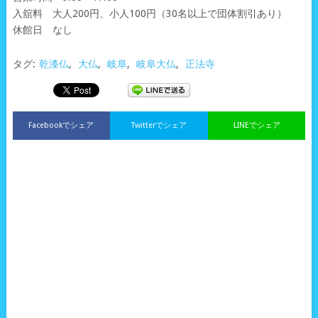
入舘料 大人200円、小人100円（30名以上で団体割引あり）
休館日 なし
タグ:
乾漆仏
,
大仏
,
岐阜
,
岐阜大仏
,
正法寺
Facebookでシェア
Twitterでシェア
LINEでシェア