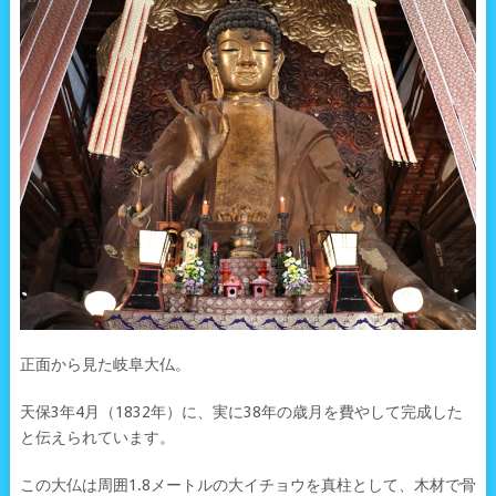
正面から見た岐阜大仏。
天保3年4月（1832年）に、実に38年の歳月を費やして完成した
と伝えられています。
この大仏は周囲1.8メートルの大イチョウを真柱として、木材で骨