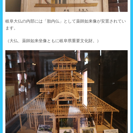
岐阜大仏の内部には「胎内仏」として薬師如来像が安置されてい
ます。
（大仏、薬師如来坐像ともに岐阜県重要文化財。）