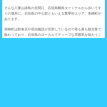
そんな八重山諸島の玄関口、石垣島離島ターミナルから歩いてす
ぐの場所に、石垣島の中心部ともいえる繁華街エリア、美崎町が
あります。
美崎町は飲食店や宿泊施設が充実しているので昼も夜も観光客で
賑わっており、石垣島のローカルでディープな雰囲気を味わうこ
ともできます。
しかし繁華街といっても都会的な派手なイメージはなく、どこか
懐かしいゆっくりした時間が流れています。