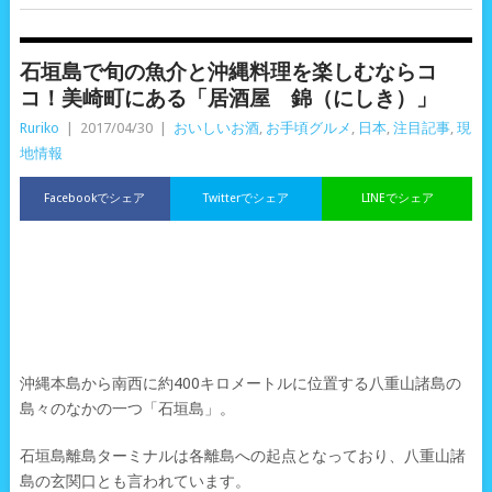
石垣島で旬の魚介と沖縄料理を楽しむならコ
コ！美崎町にある「居酒屋 錦（にしき）」
Ruriko
|
2017/04/30
|
おいしいお酒
,
お手頃グルメ
,
日本
,
注目記事
,
現
地情報
Facebookでシェア
Twitterでシェア
LINEでシェア
沖縄本島から南西に約400キロメートルに位置する八重山諸島の
島々のなかの一つ「石垣島」。
石垣島離島ターミナルは各離島への起点となっており、八重山諸
島の玄関口とも言われています。