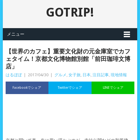
GOTRIP!
メニュー
【世界のカフェ】重要文化財の元金庫室でカフ
ェタイム！京都文化博物館別館「前田珈琲文博
店」
はるぼぼ
|
2017/04/30
|
グルメ
,
女子旅
,
日本
,
注目記事
,
現地情報
Facebookでシェア
Twitterでシェア
LINEでシェア