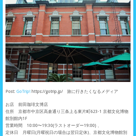
Post:
GoTrip!
https://gotrip.jp/ 旅に行きたくなるメディア
お店 前田珈琲文博店
住所 京都市中京区高倉通り三条上る東片町623-1 京都文化博物
館別館内1F
営業時間 10:00〜19:30(ラストオーダー19:00) 、
定休日 月曜日(月曜祝日の場合は翌日定休)、京都文化博物館別