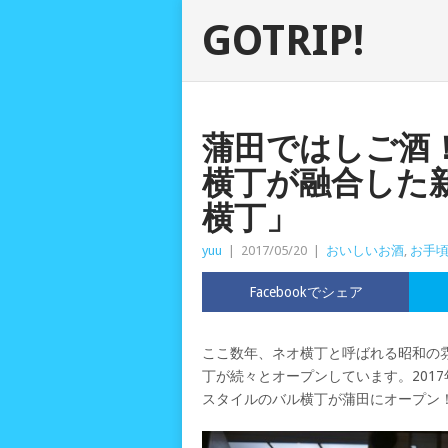
GOTRIP!
蒲田ではしご酒
横丁が融合した
横丁」
yuu
|
2017/05/20
|
おいしいお酒
,
お手
Facebookでシェア
ここ数年、ネオ横丁と呼ばれる昭和の
丁が続々とオープンしています。201
スタイルのバル横丁が蒲田にオープン