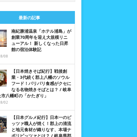
最新の記事
南紀勝浦温泉「ホテル浦島」が
創業70周年を迎え大規模リニ
ューアル！ 新しくなった日昇
館の宿泊体験記
08/08
【日本焼きそば紀行】戦後創
業・3代続く郡上八幡のソウル
フード！パリパリ食感がクセに
なる名物焼きそばとは？ / 岐阜
上市八幡町の「かたぎり」
08/02
【日本グルメ紀行】日本一のピ
ッツァ職人が焼く！郡上の清流
と地元食材が織りなす、本場ナ
ポリピッツァとは？ / 岐阜県郡