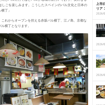
上市白
へはしごを楽しみます。こうしたスペインのバル文化と日本の
リア
ル横丁」
2026/
、これからオープンを控える赤坂バル横丁、江ノ島、京都な
バル横丁となります。
2026/
2026/