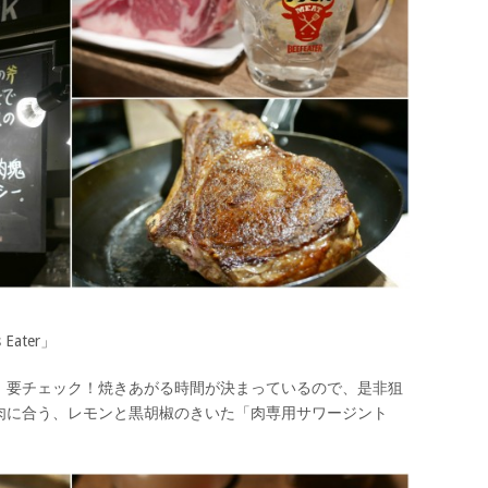
ater」
、要チェック！焼きあがる時間が決まっているので、是非狙
肉に合う、レモンと黒胡椒のきいた「肉専用サワージント
。