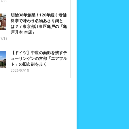
07/20
明治38年創業！120年続く老舗
料亭で味わう名物あさり鍋と
は？ / 東京都江東区亀戸の「亀
戸升本 本店」
07/19
【ドイツ】中世の面影を残すテ
ューリンゲンの古都「エアフル
ト」の旧市街を歩く
2026/07/18