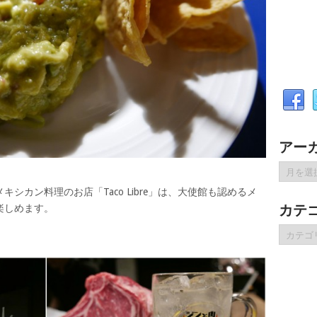
アー
ア
ー
シカン料理のお店「Taco Libre」は、大使館も認めるメ
カ
カテ
楽しめます。
イ
ブ
カ
テ
ゴ
リ
ー