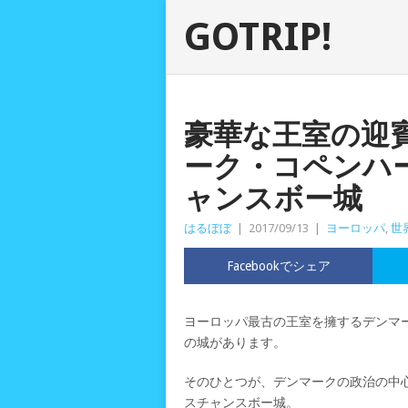
GOTRIP!
豪華な王室の迎
ーク・コペンハ
ャンスボー城
はるぼぼ
|
2017/09/13
|
ヨーロッパ
,
世
Facebookでシェア
ヨーロッパ最古の王室を擁するデンマ
の城があります。
そのひとつが、デンマークの政治の中
スチャンスボー城。