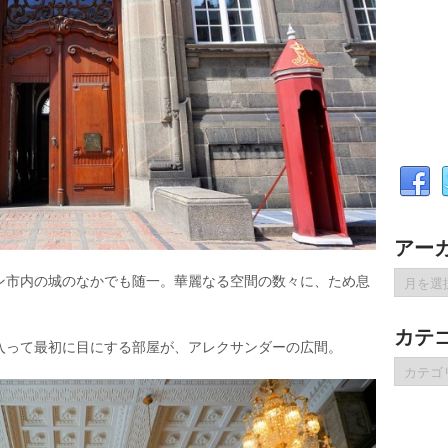
アー
ア
ン市内の城のなかでも随一。華麗なる空間の数々に、ため息
ー
カ
カテ
イ
入って最初に目にする部屋が、アレクサンダーの広間。
ブ
カ
テ
ゴ
リ
ー