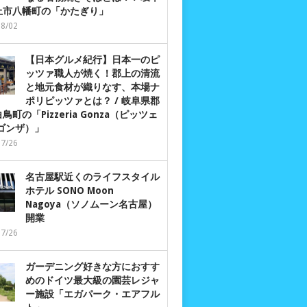
上市八幡町の「かたぎり」
08/02
【日本グルメ紀行】日本一のピ
ッツァ職人が焼く！郡上の清流
と地元食材が織りなす、本場ナ
ポリピッツァとは？ / 岐阜県郡
鳥町の「Pizzeria Gonza（ピッツェ
 ゴンザ）」
07/26
名古屋駅近くのライフスタイル
ホテル SONO Moon
Nagoya（ソノムーン名古屋）
開業
07/26
ガーデニング好きな方におすす
めのドイツ最大級の園芸レジャ
ー施設「エガパーク・エアフル