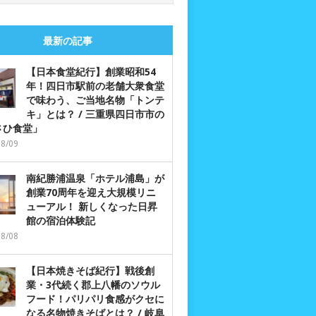
最新の記事
【日本食堂紀行】創業昭和54
年！四日市駅前の老舗大衆食堂
で味わう、ご当地名物「トンテ
キ」とは？ / 三重県四日市市の
さひ食堂」
08/09
南紀勝浦温泉「ホテル浦島」が
創業70周年を迎え大規模リニ
ューアル！ 新しくなった日昇
館の宿泊体験記
08/08
【日本焼きそば紀行】戦後創
業・3代続く郡上八幡のソウル
フード！パリパリ食感がクセに
なる名物焼きそばとは？ / 岐阜