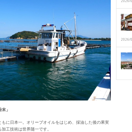
2026/
2026/
粉末」
ともに日本一。オリーブオイルをはじめ、採油した後の果実
る加工技術は世界随一です。