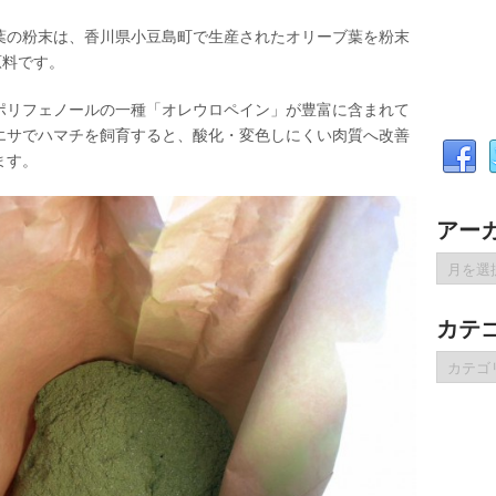
葉の粉末は、香川県小豆島町で生産されたオリーブ葉を粉末
原料です。
ポリフェノールの一種「オレウロペイン」が豊富に含まれて
エサでハマチを飼育すると、酸化・変色しにくい肉質へ改善
ます。
アー
ア
ー
カ
カテ
イ
ブ
カ
テ
ゴ
リ
ー