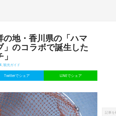
祥の地・香川県の「ハマ
ブ」のコラボで誕生した
チ」
事
,
観光ガイド
Twitterでシェア
LINEでシェア