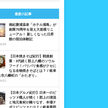
最新の記事
南紀勝浦温泉「ホテル浦島」が
創業70周年を迎え大規模リニ
ューアル！ 新しくなった日昇
館の宿泊体験記
08/08
【日本焼きそば紀行】戦後創
業・3代続く郡上八幡のソウル
フード！パリパリ食感がクセに
なる名物焼きそばとは？ / 岐阜
上市八幡町の「かたぎり」
08/02
【日本グルメ紀行】日本一のピ
ッツァ職人が焼く！郡上の清流
と地元食材が織りなす、本場ナ
ポリピッツァとは？ / 岐阜県郡