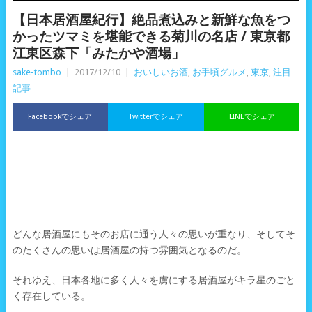
【日本居酒屋紀行】絶品煮込みと新鮮な魚をつ
かったツマミを堪能できる菊川の名店 / 東京都
江東区森下「みたかや酒場」
sake-tombo
|
2017/12/10
|
おいしいお酒
,
お手頃グルメ
,
東京
,
注目
記事
Facebookでシェア
Twitterでシェア
LINEでシェア
どんな居酒屋にもそのお店に通う人々の思いが重なり、そしてそ
のたくさんの思いは居酒屋の持つ雰囲気となるのだ。
それゆえ、日本各地に多く人々を虜にする居酒屋がキラ星のごと
く存在している。