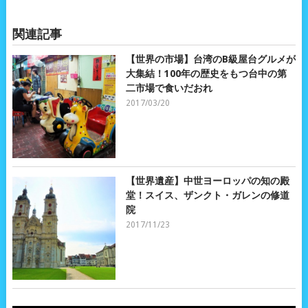
関連記事
【世界の市場】台湾のB級屋台グルメが
大集結！100年の歴史をもつ台中の第
二市場で食いだおれ
2017/03/20
【世界遺産】中世ヨーロッパの知の殿
堂！スイス、ザンクト・ガレンの修道
院
2017/11/23