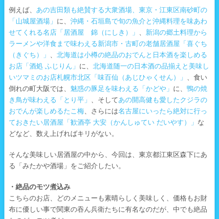
例えば、
あの吉田類も絶賛する大衆酒場、東京・江東区南砂町の
「山城屋酒場」
に、
沖縄・石垣島で旬の魚介と沖縄料理を味あわ
せてくれる名店「居酒屋 錦（にしき）」
、
新潟の郷土料理から
ラーメンや洋食まで味わえる新潟市・古町の老舗居酒屋「喜ぐち
（きぐち）」
、
北海道は小樽の絶品のおでんと日本酒を楽しめる
お店「酒処 ふじりん」
に、
北海道随一の日本酒の品揃えと美味し
いツマミのお店札幌市北区「味百仙（あじひゃくせん）」
、食い
倒れの町大阪では、
魅惑の豚足を味わえる「かどや」
に、
鴨の焼
き鳥が味わえる「とり平」
、そして
あの開高健も愛したクジラの
おでんが楽しめるたこ梅
、さらには
名古屋にいったら絶対に行っ
ておきたい居酒屋「歓酒亭 大安（かんしゅてい だいやす）」
な
どなど、数え上げればキリがない。
そんな美味しい居酒屋の中から、今回は、東京都江東区森下にあ
る「みたかや酒場」をご紹介したい。
・絶品のモツ煮込み
こちらのお店、どのメニューも素晴らしく美味しく、価格もお財
布に優しい事で関東の吞ん兵衛たちに有名なのだが、中でも絶品