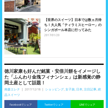
【世界のスイーツ】日本では数ヵ月待
ち！大人気「ティラミスヒーロー」の
シンガポール本店に行ってみた
2017/01/20
徳川家康も好んだ銘菓・安倍川餅をイメージし
た「ふんわり金塊フィナンシェ」は新感覚の静
岡土産として話題！
南森エレナ
|
2017/12/18
|
ショッピング
,
女子旅
,
日本
,
注目記事
,
絶
品スイーツ
Facebookでシェア
Twitterでシェア
LINEでシェア