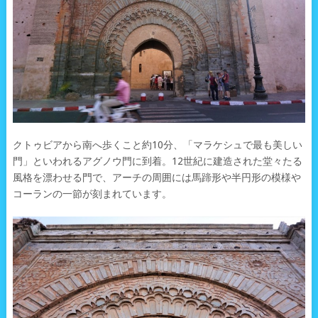
クトゥビアから南へ歩くこと約10分、「マラケシュで最も美しい
門」といわれるアグノウ門に到着。12世紀に建造された堂々たる
風格を漂わせる門で、アーチの周囲には馬蹄形や半円形の模様や
コーランの一節が刻まれています。