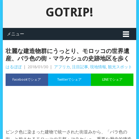
GOTRIP!
メニュー
壮麗な建造物群にうっとり、モロッコの世界遺
産、バラ色の街・マラケシュの史跡地区を歩く
はるぼぼ
|
2018/01/30
|
アフリカ
,
注目記事
,
現地情報
,
観光スポット
Facebookでシェア
Twitterでシェア
LINEでシェア
ピンク色に染まった建物で統一された街並みから、「バラ色の