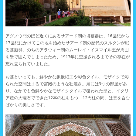
アグノウ門のほど近くにあるサアード朝の墳墓群は、16世紀から
17世紀にかけてこの地を治めたサアード朝の歴代のスルタンが眠
る墓廟群。のちのアラウィー朝のムーレイ・イスマイル王が周囲
を壁で囲んでしまったため、1917年に空撮されるまでその存在が
忘れ去られていました。
お墓といっても、鮮やかな象嵌細工や彩色タイル、モザイクで彩
られた空間はまるで宮殿のような壮麗さ。廟には3つの部屋があ
り、なかでも色鮮やかなモザイクタイルで覆われた壁と、イタリ
ア産の大理石でできた12本の柱をもつ「12円柱の間」は息を呑む
ばかりの美しさです。