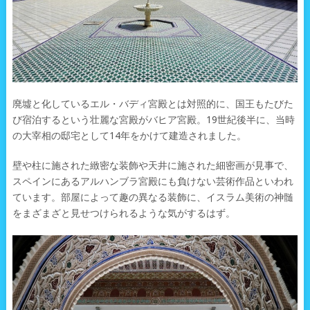
廃墟と化しているエル・バディ宮殿とは対照的に、国王もたびた
び宿泊するという壮麗な宮殿がバヒア宮殿。19世紀後半に、当時
の大宰相の邸宅として14年をかけて建造されました。
壁や柱に施された緻密な装飾や天井に施された細密画が見事で、
スペインにあるアルハンブラ宮殿にも負けない芸術作品といわれ
ています。部屋によって趣の異なる装飾に、イスラム美術の神髄
をまざまざと見せつけられるような気がするはず。