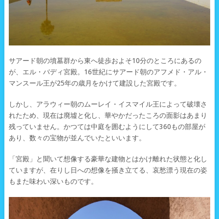
サアード朝の墳墓群から東へ徒歩およそ10分のところにあるの
が、エル・バディ宮殿。16世紀にサアード朝のアフメド・アル・
マンスール王が25年の歳月をかけて建設した宮殿です。
しかし、アラウィー朝のムーレイ・イスマイル王によって破壊さ
れたため、現在は廃墟と化し、華やかだったころの面影はあまり
残っていません。かつては中庭を囲むようにして360もの部屋が
あり、数々の宝物が並んでいたといいます。
「宮殿」と聞いて想像する豪華な建物とはかけ離れた状態と化し
ていますが、在りし日への想像を掻き立てる、哀愁漂う現在の姿
もまた味わい深いものです。