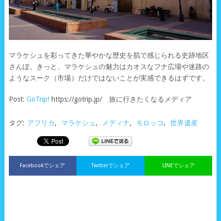
マラケシュを彩ってきた華やかな歴史を肌で感じられる史跡地区
さんぽ。きっと、マラケシュの魅力はカオスなフナ広場や迷路の
ようなスーク（市場）だけではないことが実感できるはずです。
Post:
GoTrip!
https://gotrip.jp/ 旅に行きたくなるメディア
タグ:
アフリカ
,
マラケシュ
,
メディナ
,
モロッコ
,
世界遺産
Facebookでシェア
Twitterでシェア
LINEでシェア