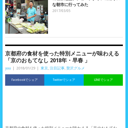
な朝市に行ってみた
2017/03/05
京都府の食材を使った特別メニューが味わえる
「京のおもてなし 2018年・早春 」
yuu
|
2018/01/29
|
東京
,
注目記事
,
贅沢グルメ
Facebookでシェア
Twitterでシェア
LINEでシェア
京都府の食材を使った特別メニューが味わえる「京のおもてな