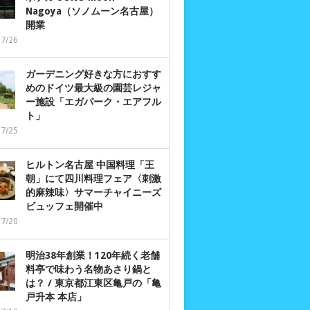
Nagoya（ソノムーン名古屋）
開業
07/26
ガーデニング好きな方におすす
めのドイツ最大級の園芸レジャ
ー施設「エガパーク・エアフル
ト」
07/25
ヒルトン名古屋 中国料理「王
朝」にて四川料理フェア〈刺激
的麻辣味〉サマーチャイニーズ
ビュッフェ開催中
07/20
明治38年創業！120年続く老舗
料亭で味わう名物あさり鍋と
は？ / 東京都江東区亀戸の「亀
戸升本 本店」