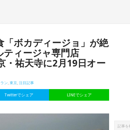
食「ボカディージョ」が絶
ルティージャ専門店
東京・祐天寺に2月19日オー
トラン
,
東京
,
注目記事
Twitterでシェア
LINEでシェア