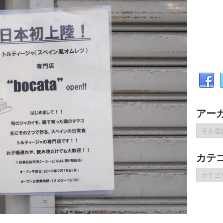
アー
ア
ー
カ
カテ
イ
ブ
カ
テ
ゴ
リ
ー