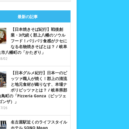
最新の記事
【日本焼きそば紀行】戦後創
業・3代続く郡上八幡のソウル
フード！パリパリ食感がクセに
なる名物焼きそばとは？ / 岐阜
上市八幡町の「かたぎり」
08/02
【日本グルメ紀行】日本一のピ
ッツァ職人が焼く！郡上の清流
と地元食材が織りなす、本場ナ
ポリピッツァとは？ / 岐阜県郡
鳥町の「Pizzeria Gonza（ピッツェ
 ゴンザ）」
07/26
名古屋駅近くのライフスタイル
ホテル SONO Moon