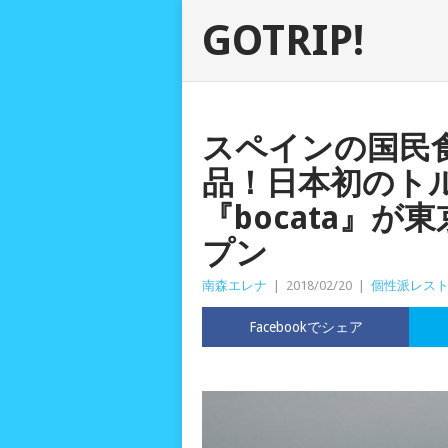
GOTRIP!
スペインの国民
品！日本初のト
『bocata』が
プン
南森エレナ
|
2018/02/20
|
個性派レス
Facebookでシェア