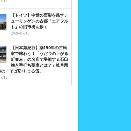
07/19
【ドイツ】中世の面影を残すテ
ューリンゲンの古都「エアフル
ト」の旧市街を歩く
2026/07/18
【日本麺紀行】築150年の古民
家で味わう！「うだつの上がる
町並み」の名店で堪能する石臼
挽き手打ち蕎麦とは？ / 岐阜県
市の「そば切り まる伍」
07/12