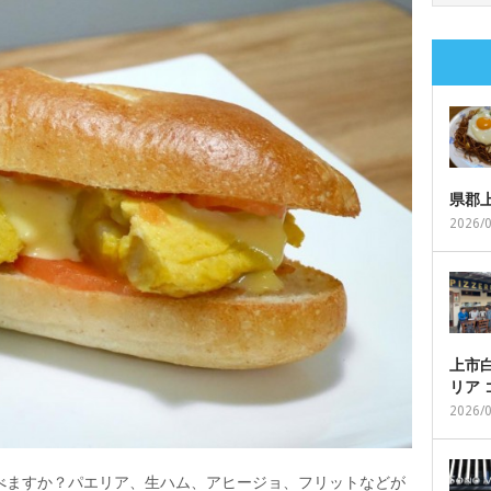
県郡
2026/
上市白
リア
2026/
べますか？パエリア、生ハム、アヒージョ、フリットなどが