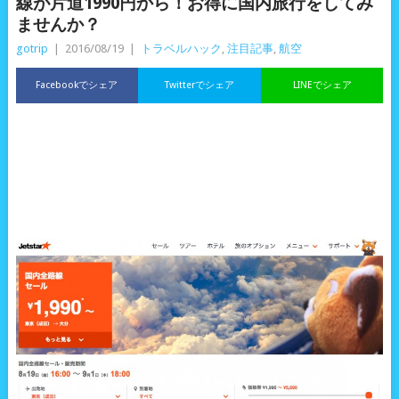
線が片道1990円から！お得に国内旅行をしてみ
ませんか？
gotrip
|
2016/08/19
|
トラベルハック
,
注目記事
,
航空
Facebookでシェア
Twitterでシェア
LINEでシェア