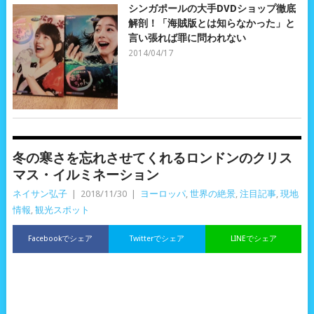
シンガポールの大手DVDショップ徹底
解剖！「海賊版とは知らなかった」と
言い張れば罪に問われない
2014/04/17
冬の寒さを忘れさせてくれるロンドンのクリス
マス・イルミネーション
ネイサン弘子
|
2018/11/30
|
ヨーロッパ
,
世界の絶景
,
注目記事
,
現地
情報
,
観光スポット
Facebookでシェア
Twitterでシェア
LINEでシェア