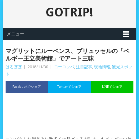
GOTRIP!
メニュー
マグリットにルーベンス、ブリュッセルの「ベ
ルギー王立美術館」でアート三昧
はるぼぼ
|
2018/11/30
|
ヨーロッパ
,
注目記事
,
現地情報
,
観光スポッ
ト
Facebookでシェア
Twitterでシェア
LINEでシェア