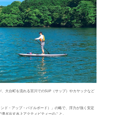
、大台町を流れる宮川でのSUP（サップ）やカヤックなど
oard（スタンド・アップ・パドルボード）」の略で、浮力が強く安定
で漕ぎ出す水上アクティビティーのこと。