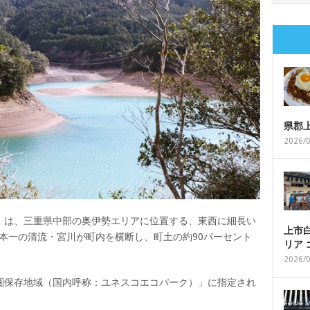
県郡
2026/
）は、三重県中部の奥伊勢エリアに位置する、東西に細長い
上市白
日本一の清流・宮川が町内を横断し、町土の約90パーセント
リア
2026/
圏保存地域（国内呼称：ユネスコエコパーク）」に指定され