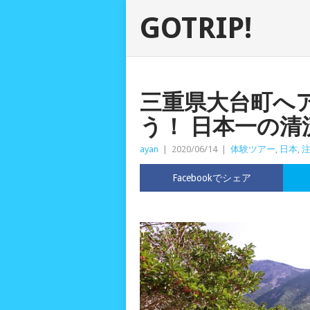
GOTRIP!
三重県大台町へ
う！ 日本一の清
ayan
|
2020/06/14
|
体験ツアー
,
日本
,
Facebookでシェア