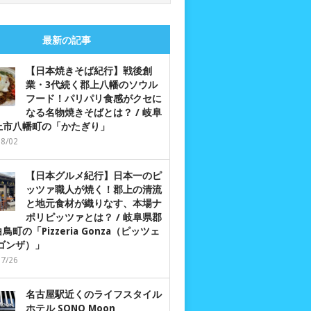
最新の記事
【日本焼きそば紀行】戦後創
業・3代続く郡上八幡のソウル
フード！パリパリ食感がクセに
なる名物焼きそばとは？ / 岐阜
上市八幡町の「かたぎり」
08/02
【日本グルメ紀行】日本一のピ
ッツァ職人が焼く！郡上の清流
と地元食材が織りなす、本場ナ
ポリピッツァとは？ / 岐阜県郡
鳥町の「Pizzeria Gonza（ピッツェ
 ゴンザ）」
07/26
名古屋駅近くのライフスタイル
ホテル SONO Moon