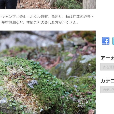
やキャンプ、登山、ホタル観察、魚釣り、秋は紅葉の絶景ト
や星空観測など、季節ごとの楽しみ方がたくさん。
アー
ア
ー
カ
カテ
イ
ブ
カ
テ
ゴ
リ
ー