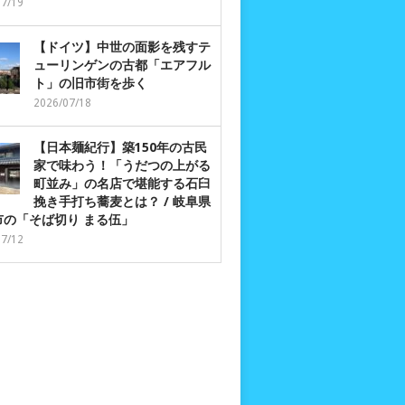
07/19
【ドイツ】中世の面影を残すテ
ューリンゲンの古都「エアフル
ト」の旧市街を歩く
2026/07/18
【日本麺紀行】築150年の古民
家で味わう！「うだつの上がる
町並み」の名店で堪能する石臼
挽き手打ち蕎麦とは？ / 岐阜県
市の「そば切り まる伍」
07/12