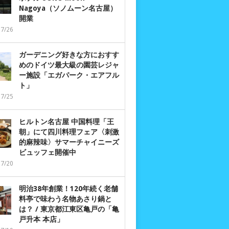
Nagoya（ソノムーン名古屋）
開業
07/26
ガーデニング好きな方におすす
めのドイツ最大級の園芸レジャ
ー施設「エガパーク・エアフル
ト」
07/25
ヒルトン名古屋 中国料理「王
朝」にて四川料理フェア〈刺激
的麻辣味〉サマーチャイニーズ
ビュッフェ開催中
07/20
明治38年創業！120年続く老舗
料亭で味わう名物あさり鍋と
は？ / 東京都江東区亀戸の「亀
戸升本 本店」