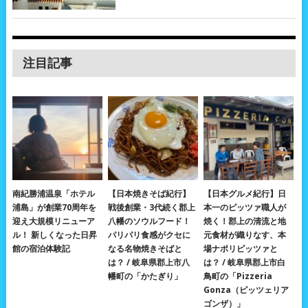
注目記事
南紀勝浦温泉「ホテル
【日本焼きそば紀行】
【日本グルメ紀行】日
浦島」が創業70周年を
戦後創業・3代続く郡上
本一のピッツァ職人が
迎え大規模リニューア
八幡のソウルフード！
焼く！郡上の清流と地
ル！ 新しくなった日昇
パリパリ食感がクセに
元食材が織りなす、本
館の宿泊体験記
なる名物焼きそばと
場ナポリピッツァと
は？ / 岐阜県郡上市八
は？ / 岐阜県郡上市白
幡町の「かたぎり」
鳥町の「Pizzeria
Gonza（ピッツェリア
ゴンザ）」