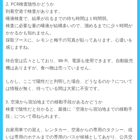
2. PCR検査陰性かどうか
到着空港で検査があります。
唾液検査で、結果が出るまでの待ち時間は１時間弱。
検査に必要な量の唾液が結構多いので、溜めるまでに少々時間が
かかるかも知れません。
採取ブースに、レモンと梅干の写真が貼ってあります。心遣いを
感じますね。
待合室は広々としており、Wi-Fi、電源も使用できます。自動販売
機はありますが、食べ物は売っていません。
しかし、ここで陽性だと判明した場合、どうなるのか？について
は情報が無く、待っている間は大変に不安です。
3. 空港から宿泊地までの移動手段があるかどうか
検査で陰性だと分かると、最後に「空港から宿泊地までの移動手
段」について尋ねられます。
自家用車での迎え、レンタカー、空港からの専用のタクシー、或
いは専用のホテルまでの専用のバスが候補としてあがり、公共交