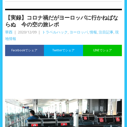
【実録】コロナ禍だがヨーロッパに行かねばな
らぬ 今の空の旅レポ
華酉
|
2020/12/09
|
トラベルハック
,
ヨーロッパ
,
情報
,
注目記事
,
現
地情報
Facebookでシェア
Twitterでシェア
LINEでシェア