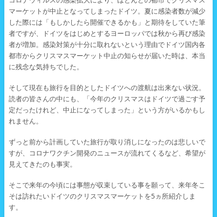
コロナウィルスの感染拡大により、ほとんどの都市でクリスマス
マーケットが中止となってしまったドイツ。夏に感染者数が減少
した際には「もしかしたら開催できるかも」と期待をしていた筆
者ですが、ドイツをはじめとするヨーロッパでは秋から再び感染
者が増加。感染対策が十分に取れないという理由でドイツ国内各
都市からクリスマスマーケット中止の知らせが届いた時は、本当
に残念な気持ちでした。
そして現在も旅行を目的としたドイツへの渡航は出来ない状況。
読者の皆さんの中にも、「今年のクリスマスはドイツで過ごす予
定だったけれど、中止になってしまった」という方がいるかもし
れません。
ずっと前から計画していた旅行が取り消しになったのは悲しいで
すが、コロナワクチン開発のニュースが流れてくるなど、希望が
見えてきたのも事実。
そこで来年の今頃には事態が収束している事を願って、来年冬こ
そは訪れたいドイツのクリスマスマーケットを5ヵ所紹介しま
す。