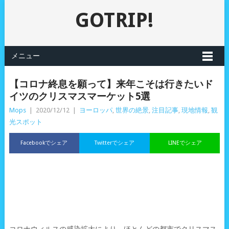
GOTRIP!
メニュー
【コロナ終息を願って】来年こそは行きたいド
イツのクリスマスマーケット5選
Mops
|
2020/12/12
|
ヨーロッパ
,
世界の絶景
,
注目記事
,
現地情報
,
観
光スポット
Facebookでシェア
Twitterでシェア
LINEでシェア