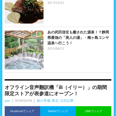
2017/10/22
あの武田信玄も癒された源泉！？静岡
県最強の「美人の湯」・梅ヶ島コンヤ
温泉へ行こう！
2015/08/13
オフライン音声翻訳機「ili（イリー）」の期間
限定ストアが表参道にオープン！
yuu
|
2018/02/04
|
旅の準備
,
東京
,
注目記事
Facebookでシェア
Twitterでシェア
LINEでシェア