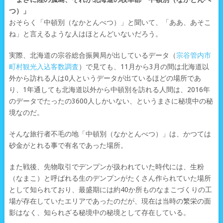
つ）」
おそらく「中頓別（なかとんべつ）」と聞いて、「ああ、あそこ
ね」と言えるような人はほとんどいないだろう。
実際、北海道の宗谷総合振興局が出しているデータ（
宗谷管内市
町村観光入込客数調査
）で見ても、11月から3月の間は北海道以
外から訪れる人は0人というデータが出ているほどの場所であ
り、1年通しても北海道以外から中頓別を訪れる人間は、2016年
のデータでたったの3600人しかいない、というまさに秘境中の秘
境なのだ。
そんな旅行者不毛の地「中頓別（なかとんべつ）」は、かつては
砂金がとれる事で有名であった場所。
また戦後、先物取引でデンプンが扱われていた時代には、生粉
（なまこ）と呼ばれる生のデンプンがたくさん作られていた場所
として知られており、最盛期には約40か所ものなまこづくりの工
場が存在していたエリアであったのだが、現在は当時の繁栄の面
影はなく、知られざる秘境中の秘境として存在している。