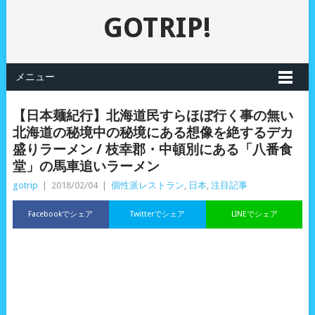
GOTRIP!
メニュー
【日本麺紀行】北海道民すらほぼ行く事の無い
北海道の秘境中の秘境にある想像を絶するデカ
盛りラーメン / 枝幸郡・中頓別にある「八番食
堂」の馬車追いラーメン
gotrip
|
2018/02/04
|
個性派レストラン
,
日本
,
注目記事
Facebookでシェア
Twitterでシェア
LINEでシェア