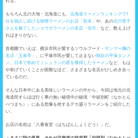
れる。
もちろん北の大地・北海道にも、
北海道ラーメンランキングで1
位を独占し続ける味噌ラーメンのお店「彩未」
や、あの
北川景子
さんを魅了したショウガラーメンの名店「信月」
など、数え上げ
ればきりがない。
首都圏でいえば、横浜市民が愛するソウルフード・
サンマー麺の
名店「玉泉亭」
、に平塚市民が愛して止まない
独自の平塚タンメ
ン
、
日本で初めてミシュランの星を獲得したラーメン
など、もは
や挙げていくことが困難なほど、さまざまな名店がひしめき合っ
ているのだ。
そんな日本中にある美味しいラーメンの中から、今回は地元の北
海道民すらほぼ行く事の無い秘境中の秘境「中頓別町（なかとん
べつまち）」にある想像を絶するデカ盛りラーメンをご紹介した
い。
お店の名前は「八番食堂（はちばんしょくどう）」だ。
・まさに陸の孤島、それが北海道の枝幸郡「中頓別（なかとんべ