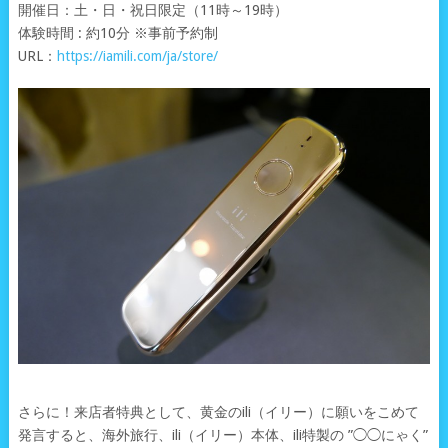
開催日：土・日・祝日限定（11時～19時）
体験時間 : 約10分 ※事前予約制
URL：
https://iamili.com/ja/store/
さらに！来店者特典として、黄金のili（イリー）に願いをこめて
発言すると、海外旅行、ili（イリー）本体、ili特製の ”◯◯にゃく”