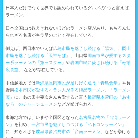
日本人だけでなく世界でも認められているグルメの1つと言えば
ラーメン。
日本全国には数えきれないほどのラーメン店があり、もちろん知
られざる名店がキラ星のごとく存在している。
例えば、西日本でいえば
広島市民を魅了し続ける「陽気」
、
岡山
市民を魅了し続ける「天神そば」
、山口県
周南市民が愛するスタ
ー系ラーメンの「第三スター」
や
岩国市民に愛され続ける「寿栄
広食堂」
などが存在している。
甲信越地方では
新潟県長岡市民が足しげく通う「青島食堂」
や長
野県
松本市民が愛するイラン人が作る絶品ラーメン、「ラーメン
藤」
に、あの田中要次さんも愛すると言う
長野県木曽町の「あす
なろ」のチャーシューメン
などが挙げられる。
東海地方では、いまや全国区となった
名古屋名物の「台湾ラーメ
ン」
を初め、
一宮市民を魅了しつづける「ベトコンラーメン」
に、知られざる
岐阜県多治見市の「台南ラーメン」
などが挙げら