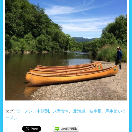
タグ:
ラーメン
,
中頓別
,
八番食堂
,
北海道
,
枝幸郡
,
馬車追いラ
ーメン