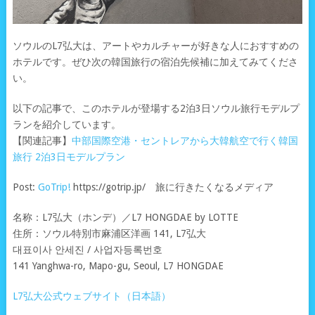
ソウルのL7弘大は、アートやカルチャーが好きな人におすすめの
ホテルです。ぜひ次の韓国旅行の宿泊先候補に加えてみてくださ
い。
以下の記事で、このホテルが登場する2泊3日ソウル旅行モデルプ
ランを紹介しています。
【関連記事】
中部国際空港・セントレアから大韓航空で行く韓国
旅行 2泊3日モデルプラン
Post:
GoTrip!
https://gotrip.jp/ 旅に行きたくなるメディア
名称：L7弘大（ホンデ）／L7 HONGDAE by LOTTE
住所：ソウル特別市麻浦区洋画 141, L7弘大
대표이사 안세진 / 사업자등록번호
141 Yanghwa-ro, Mapo-gu, Seoul, L7 HONGDAE
L7弘大公式ウェブサイト（日本語）