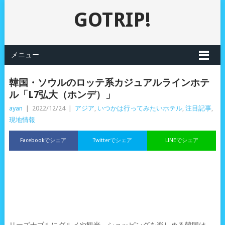
GOTRIP!
メニュー
韓国・ソウルのロッテ系カジュアルラインホテ
ル「L7弘大（ホンデ）」
ayan
|
2022/12/24
|
アジア
,
いつかは行ってみたいホテル
,
注目記事
,
現地情報
Facebookでシェア
Twitterでシェア
LINEでシェア