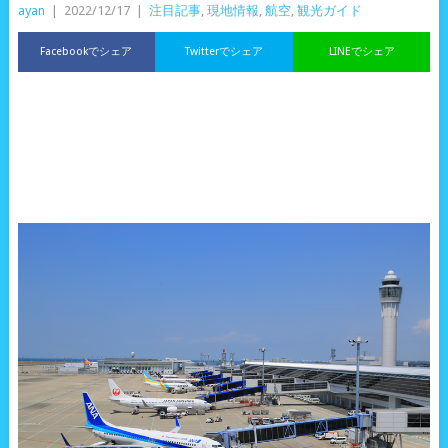
ayan
|
2022/12/17
|
注目記事
,
現地情報
,
航空
,
観光ガイド
Facebookでシェア
Twitterでシェア
LINEでシェア