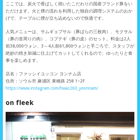
ここでは、炭火で香ばしく焼いたこだわりの国産ブランド豚をい
ただけます。火と煙の流れを利用した独自の調理システムのおか
げで、テーブルに煙が立ち込めないので快適です。
人気メニューは、サムギョプサル（豚ばらの三枚肉）、モクサル
（豚の首周りの肉）、コプテギ（豚の皮）のセット。料金は2人
前38,000ウォン、3～4人前61,800ウォンと手ごろで、スタッフが
絶妙の焼き加減に仕上げてカットしてくれるので、ゆったりと食
事を楽しめます。
店名：ファッシイユッコン ヨンナム店
住所：ソウル市 麻浦区 東橋路 258 1~2F
https://www.instagram.com/hwac260_yeonnam/
on fleek