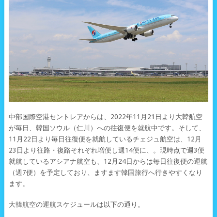
中部国際空港セントレアからは、2022年11月21日より大韓航空
が毎日、韓国ソウル（仁川）への往復便を就航中です。そして、
11月22日より毎日往復便を就航しているチェジュ航空は、12月
23日より往路・復路それぞれ増便し週14便に、。現時点で週3便
就航しているアシアナ航空も、12月24日からは毎日往復便の運航
（週7便）を予定しており、ますます韓国旅行へ行きやすくなり
ます。
大韓航空の運航スケジュールは以下の通り。