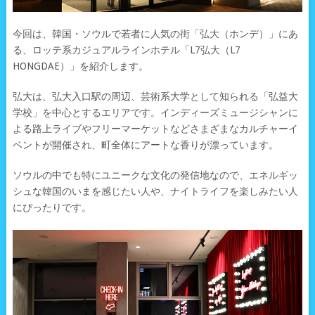
今回は、韓国・ソウルで若者に人気の街「弘大（ホンデ）」にあ
る、ロッテ系カジュアルラインホテル「L7弘大（L7
HONGDAE）」を紹介します。
弘大は、弘大入口駅の周辺、芸術系大学として知られる「弘益大
学校」を中心とするエリアです。インディーズミュージシャンに
よる路上ライブやフリーマーケットなどさまざまなカルチャーイ
ベントが開催され、町全体にアートな香りが漂っています。
ソウルの中でも特にユニークな文化の発信地なので、エネルギッ
シュな韓国のいまを感じたい人や、ナイトライフを楽しみたい人
にぴったりです。