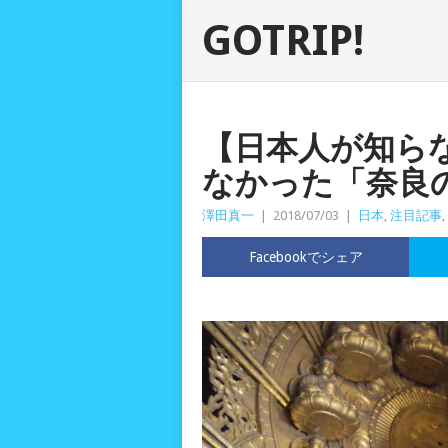
GOTRIP!
【日本人が知ら
なかった「奈良
澤田真一
|
2018/07/03
|
日本
,
注目記事
,
Facebookでシェア