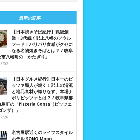
最新の記事
【日本焼きそば紀行】戦後創
業・3代続く郡上八幡のソウル
フード！パリパリ食感がクセに
なる名物焼きそばとは？ / 岐阜
上市八幡町の「かたぎり」
08/02
【日本グルメ紀行】日本一のピ
ッツァ職人が焼く！郡上の清流
と地元食材が織りなす、本場ナ
ポリピッツァとは？ / 岐阜県郡
鳥町の「Pizzeria Gonza（ピッツェ
 ゴンザ）」
07/26
名古屋駅近くのライフスタイル
ホテル SONO Moon