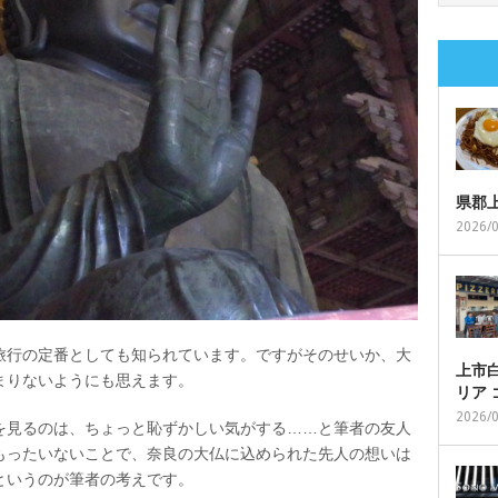
県郡
2026/
旅行の定番としても知られています。ですがそのせいか、大
上市白
まりないようにも思えます。
リア
2026/
を見るのは、ちょっと恥ずかしい気がする……と筆者の友人
もったいないことで、奈良の大仏に込められた先人の想いは
というのが筆者の考えです。