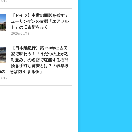
07/19
【ドイツ】中世の面影を残すテ
ューリンゲンの古都「エアフル
ト」の旧市街を歩く
2026/07/18
【日本麺紀行】築150年の古民
家で味わう！「うだつの上がる
町並み」の名店で堪能する石臼
挽き手打ち蕎麦とは？ / 岐阜県
市の「そば切り まる伍」
07/12