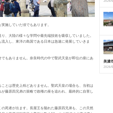
2026/
を実施していた頃でもあります。
送り、大陸の様々な学問や最先端技術を吸収していました。
も流入し、東洋の島国である日本は急速に発展していきま
けでもありません。奈良時代の中で聖武天皇が即位の座にあ
美濃
。
2026/
ることは歴史上殆どありません。聖武天皇の場合も、当初は
れが藤原四兄弟の策略で政権の座を追われ、最終的に自害し
くの死者が出ます。長屋王を陥れた藤原四兄弟も、この天然