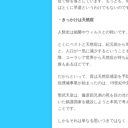
痘で命を落としています。もっとも、
ばとくに早逝というわけでもないので
・きっかけは天然痘
人類史は細菌やウィルスとの戦いです
とくにペストと天然痘は、紀元前から
と、人口が一気に減少するということ
降、ユーラシア世界から天然痘が持ち
族もあるほどです。
だからといって、昔は天然痘感染を予
痘撲滅事業が始まったのは、19世紀
聖武天皇は、藤原四兄弟の死を目の当
いた鎮護国家を建設しようと本気で考
ことです。
しかもそれは単なる思いつきではなく