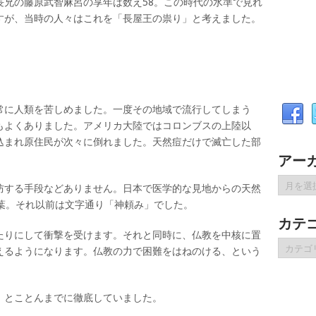
長兄の藤原武智麻呂の享年は数え58。この時代の水準で見れ
すが、当時の人々はこれを「長屋王の祟り」と考えました。
。
常に人類を苦しめました。一度その地域で流行してしまう
もよくありました。アメリカ大陸ではコロンブスの上陸以
込まれ原住民が次々に倒れました。天然痘だけで滅亡した部
アー
ア
防する手段などありません。日本で医学的な見地からの天然
ー
中葉。それ以前は文字通り「神頼み」でした。
カ
カテ
イ
たりにして衝撃を受けます。それと同時に、仏教を中核に置
ブ
カ
えるようになります。仏教の力で困難をはねのける、という
テ
ゴ
リ
、とことんまでに徹底していました。
ー