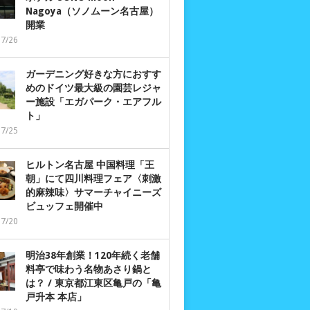
Nagoya（ソノムーン名古屋）
開業
07/26
ガーデニング好きな方におすす
めのドイツ最大級の園芸レジャ
ー施設「エガパーク・エアフル
ト」
07/25
ヒルトン名古屋 中国料理「王
朝」にて四川料理フェア〈刺激
的麻辣味〉サマーチャイニーズ
ビュッフェ開催中
07/20
明治38年創業！120年続く老舗
料亭で味わう名物あさり鍋と
は？ / 東京都江東区亀戸の「亀
戸升本 本店」