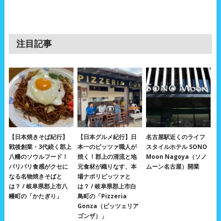
注目記事
【日本焼きそば紀行】
【日本グルメ紀行】日
名古屋駅近くのライフ
戦後創業・3代続く郡上
本一のピッツァ職人が
スタイルホテル SONO
八幡のソウルフード！
焼く！郡上の清流と地
Moon Nagoya（ソノ
パリパリ食感がクセに
元食材が織りなす、本
ムーン名古屋）開業
なる名物焼きそばと
場ナポリピッツァと
は？ / 岐阜県郡上市八
は？ / 岐阜県郡上市白
幡町の「かたぎり」
鳥町の「Pizzeria
Gonza（ピッツェリア
ゴンザ）」