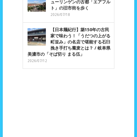
ューリンゲンの古都「エアフル
ト」の旧市街を歩く
2026/07/18
【日本麺紀行】築150年の古民
家で味わう！「うだつの上がる
町並み」の名店で堪能する石臼
挽き手打ち蕎麦とは？ / 岐阜県
美濃市の「そば切り まる伍」
2026/07/12