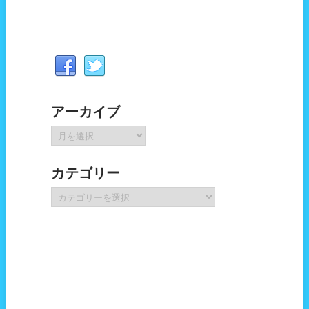
アーカイブ
ア
ー
カ
カテゴリー
イ
ブ
カ
テ
ゴ
リ
ー