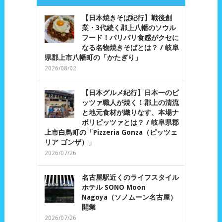
【日本焼きそば紀行】戦後創
業・3代続く郡上八幡のソウル
フード！パリパリ食感がクセに
なる名物焼きそばとは？ / 岐阜
県郡上市八幡町の「かたぎり」
2026/08/02
【日本グルメ紀行】日本一のピ
ッツァ職人が焼く！郡上の清流
と地元食材が織りなす、本場ナ
ポリピッツァとは？ / 岐阜県郡
上市白鳥町の「Pizzeria Gonza（ピッツェ
リア ゴンザ）」
2026/07/26
名古屋駅近くのライフスタイル
ホテル SONO Moon
Nagoya（ソノムーン名古屋）
開業
2026/07/26