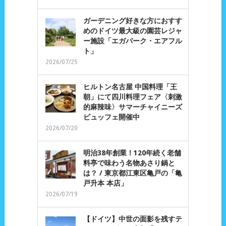
ガーデニング好きな方におすす
めのドイツ最大級の園芸レジャ
ー施設「エガパーク・エアフル
ト」
2026/07/25
ヒルトン名古屋 中国料理「王
朝」にて四川料理フェア〈刺激
的麻辣味〉サマーチャイニーズ
ビュッフェ開催中
2026/07/20
明治38年創業！120年続く老舗
料亭で味わう名物あさり鍋と
は？ / 東京都江東区亀戸の「亀
戸升本 本店」
2026/07/19
【ドイツ】中世の面影を残すテ