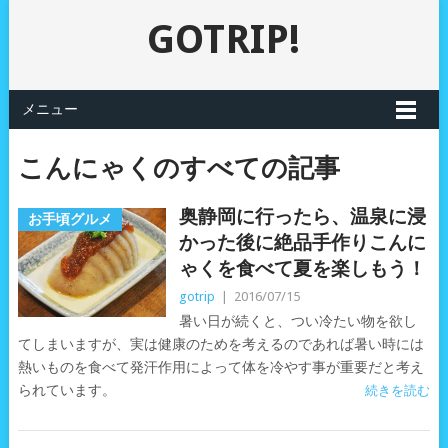
GOTRIP!
メニュー
こんにゃくのすべての記事
奥静岡に行ったら、温泉に浸
お手頃グルメ
かった後に絶品手作りこんに
ゃくを食べて夏を楽しもう！
gotrip
|
2016/07/15
暑い日が続くと、つい冷たい物を欲し
てしまいますが、実は健康のためを考えるのであれば暑い時には
熱いものを食べて発汗作用によって体を冷やす事が重要だと考え
られています。
続きを読む