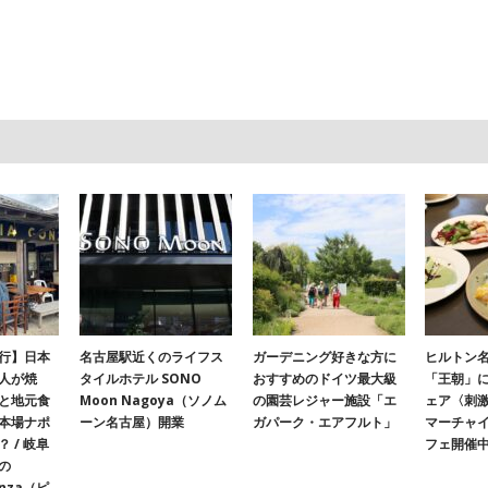
行】日本
名古屋駅近くのライフス
ガーデニング好きな方に
ヒルトン名
人が焼
タイルホテル SONO
おすすめのドイツ最大級
「王朝」
と地元食
Moon Nagoya（ソノム
の園芸レジャー施設「エ
ェア〈刺
本場ナポ
ーン名古屋）開業
ガパーク・エアフルト」
マーチャ
 / 岐阜
フェ開催
の
onza（ピ