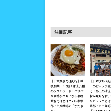
注目記事
【日本焼きそば紀行】戦
【日本グルメ紀
後創業・3代続く郡上八幡
一のピッツァ職
のソウルフード！パリパ
く！郡上の清流
リ食感がクセになる名物
材が織りなす、
焼きそばとは？ / 岐阜県
リピッツァとは？
郡上市八幡町の「かたぎ
県郡上市白鳥町
り」
「Pizzeria G