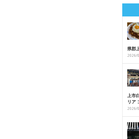
県郡
2026/
上市白
リア
2026/