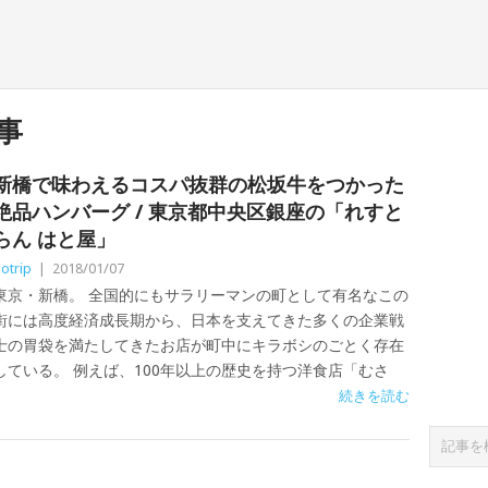
事
新橋で味わえるコスパ抜群の松坂牛をつかった
絶品ハンバーグ / 東京都中央区銀座の「れすと
らん はと屋」
otrip
|
2018/01/07
東京・新橋。 全国的にもサラリーマンの町として有名なこの
街には高度経済成長期から、日本を支えてきた多くの企業戦
士の胃袋を満たしてきたお店が町中にキラボシのごとく存在
している。 例えば、100年以上の歴史を持つ洋食店「むさ
続きを読む