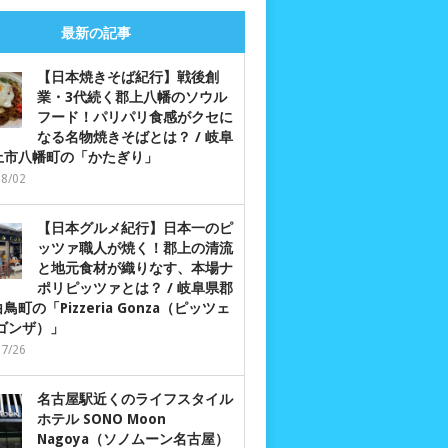
最新の記事
【日本焼きそば紀行】戦後創
業・3代続く郡上八幡のソウル
フード！パリパリ食感がクセに
なる名物焼きそばとは？ / 岐阜
上市八幡町の「かたぎり」
08/02
【日本グルメ紀行】日本一のピ
ッツァ職人が焼く！郡上の清流
と地元食材が織りなす、本場ナ
ポリピッツァとは？ / 岐阜県郡
鳥町の「Pizzeria Gonza（ピッツェ
 ゴンザ）」
07/26
名古屋駅近くのライフスタイル
ホテル SONO Moon
Nagoya（ソノムーン名古屋）