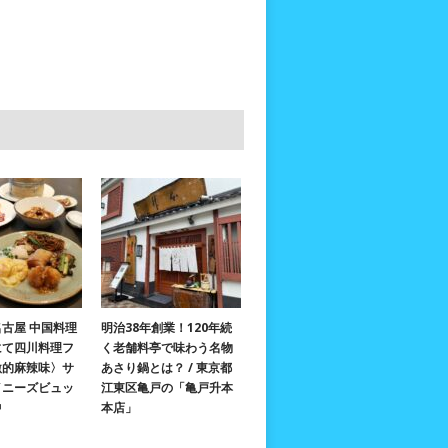
古屋 中国料理
明治38年創業！120年続
にて四川料理フ
く老舗料亭で味わう名物
激的麻辣味〉サ
あさり鍋とは？ / 東京都
イニーズビュッ
江東区亀戸の「亀戸升本
中
本店」