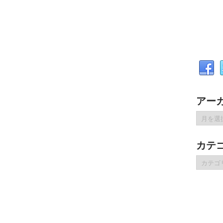
アー
ア
ー
カ
カテ
イ
ブ
カ
テ
ゴ
リ
ー