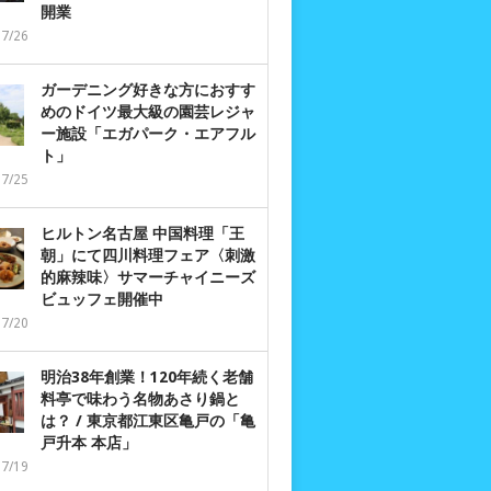
開業
07/26
ガーデニング好きな方におすす
めのドイツ最大級の園芸レジャ
ー施設「エガパーク・エアフル
ト」
07/25
ヒルトン名古屋 中国料理「王
朝」にて四川料理フェア〈刺激
的麻辣味〉サマーチャイニーズ
ビュッフェ開催中
07/20
明治38年創業！120年続く老舗
料亭で味わう名物あさり鍋と
は？ / 東京都江東区亀戸の「亀
戸升本 本店」
07/19