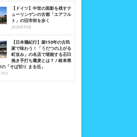
【ドイツ】中世の面影を残すテ
ューリンゲンの古都「エアフル
ト」の旧市街を歩く
2026/07/18
【日本麺紀行】築150年の古民
家で味わう！「うだつの上がる
町並み」の名店で堪能する石臼
挽き手打ち蕎麦とは？ / 岐阜県
市の「そば切り まる伍」
07/12