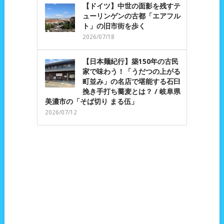
【ドイツ】中世の面影を残すテ
ューリンゲンの古都「エアフル
ト」の旧市街を歩く
2026/07/18
【日本麺紀行】築150年の古民
家で味わう！「うだつの上がる
町並み」の名店で堪能する石臼
挽き手打ち蕎麦とは？ / 岐阜県
美濃市の「そば切り まる伍」
2026/07/12