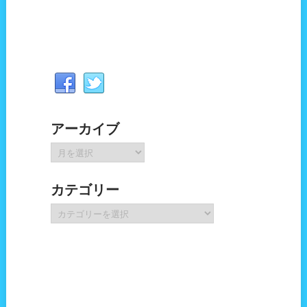
アーカイブ
ア
ー
カ
カテゴリー
イ
ブ
カ
テ
ゴ
リ
ー