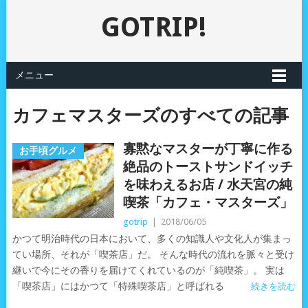
GOTRIP!
メニュー
カフェマスターズのすべての記事
寡黙なマスターが丁寧に作る
お手頃グルメ
絶品のトーストサンドイッチ
を味わえるお店 / 水天宮の純
喫茶「カフェ・マスターズ」
gotrip
|
2018/06/05
かつて明治時代の日本において、多くの知識人や文化人が集まっ
てい場所、それが「喫茶店」だ。 そんな時代の流れを脈々と受け
継いで今にその香りを届けてくれているのが「純喫茶」。 実は
「喫茶店」にはかつて「特殊喫茶店」と呼ばれる
続きを読む