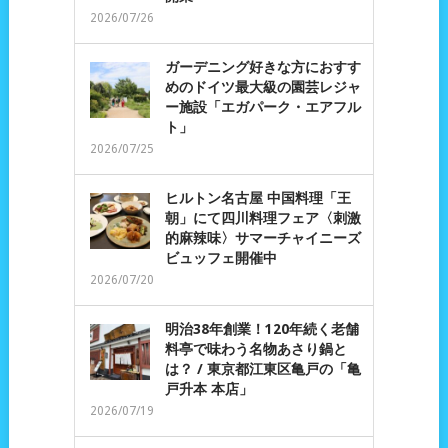
2026/07/26
ガーデニング好きな方におすす
めのドイツ最大級の園芸レジャ
ー施設「エガパーク・エアフル
ト」
2026/07/25
ヒルトン名古屋 中国料理「王
朝」にて四川料理フェア〈刺激
的麻辣味〉サマーチャイニーズ
ビュッフェ開催中
2026/07/20
明治38年創業！120年続く老舗
料亭で味わう名物あさり鍋と
は？ / 東京都江東区亀戸の「亀
戸升本 本店」
2026/07/19