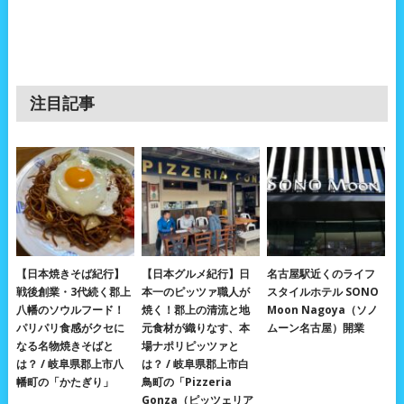
注目記事
【日本焼きそば紀行】
【日本グルメ紀行】日
名古屋駅近くのライフ
戦後創業・3代続く郡上
本一のピッツァ職人が
スタイルホテル SONO
八幡のソウルフード！
焼く！郡上の清流と地
Moon Nagoya（ソノ
パリパリ食感がクセに
元食材が織りなす、本
ムーン名古屋）開業
なる名物焼きそばと
場ナポリピッツァと
は？ / 岐阜県郡上市八
は？ / 岐阜県郡上市白
幡町の「かたぎり」
鳥町の「Pizzeria
Gonza（ピッツェリア