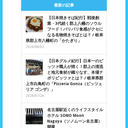
最新の記事
【日本焼きそば紀行】戦後創
業・3代続く郡上八幡のソウル
フード！パリパリ食感がクセに
なる名物焼きそばとは？ / 岐阜
県郡上市八幡町の「かたぎり」
2026/08/02
【日本グルメ紀行】日本一のピ
ッツァ職人が焼く！郡上の清流
と地元食材が織りなす、本場ナ
ポリピッツァとは？ / 岐阜県郡
上市白鳥町の「Pizzeria Gonza（ピッツェ
リア ゴンザ）」
2026/07/26
名古屋駅近くのライフスタイル
ホテル SONO Moon
Nagoya（ソノムーン名古屋）
開業