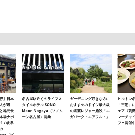
行】日本
名古屋駅近くのライフス
ガーデニング好きな方に
ヒルトン名
人が焼
タイルホテル SONO
おすすめのドイツ最大級
「王朝」
と地元食
Moon Nagoya（ソノム
の園芸レジャー施設「エ
ェア〈刺
本場ナポ
ーン名古屋）開業
ガパーク・エアフルト」
マーチャ
 / 岐阜
フェ開催
の
onza（ピ