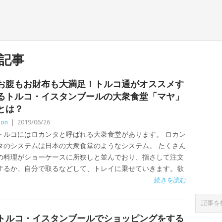
記事
お腹もお財布も大満足！トルコ通がオススメす
るトルコ・イスタンブールの大衆食堂「マヤ」
とは？
Zon
|
2019/06/26
トルコにはロカンタと呼ばれる大衆食堂があります。 ロカン
タのシステムは日本の大衆食堂のようなシステム。 たくさん
の料理がショーケースに所狭しと並んでおり、指さして注文
するか、自分で取るなどして、トレイに乗せていきます。欲
続きを読む
トルコ・イスタンブールでショッピングをする