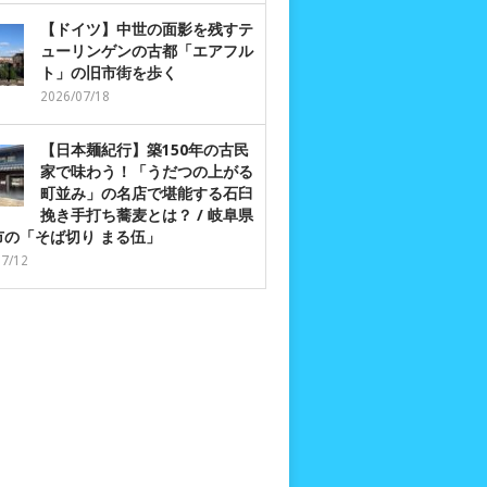
【ドイツ】中世の面影を残すテ
ューリンゲンの古都「エアフル
ト」の旧市街を歩く
2026/07/18
【日本麺紀行】築150年の古民
家で味わう！「うだつの上がる
町並み」の名店で堪能する石臼
挽き手打ち蕎麦とは？ / 岐阜県
市の「そば切り まる伍」
07/12