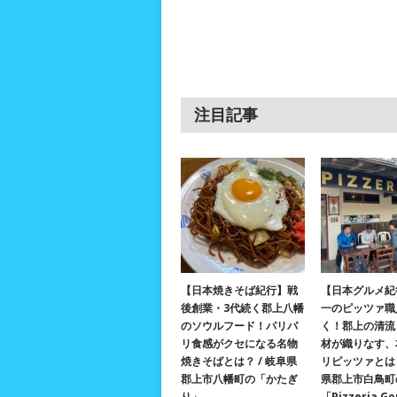
注目記事
【日本焼きそば紀行】戦
【日本グルメ紀
後創業・3代続く郡上八幡
一のピッツァ職
のソウルフード！パリパ
く！郡上の清流
リ食感がクセになる名物
材が織りなす、
焼きそばとは？ / 岐阜県
リピッツァとは？
郡上市八幡町の「かたぎ
県郡上市白鳥町
り」
「Pizzeria G