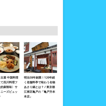
古屋 中国料理
明治38年創業！120年続
にて四川料理フ
く老舗料亭で味わう名物
激的麻辣味〉サ
あさり鍋とは？ / 東京都
イニーズビュッ
江東区亀戸の「亀戸升本
中
本店」