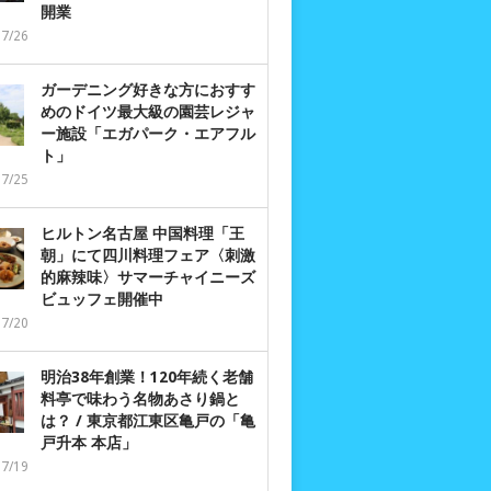
開業
07/26
ガーデニング好きな方におすす
めのドイツ最大級の園芸レジャ
ー施設「エガパーク・エアフル
ト」
07/25
ヒルトン名古屋 中国料理「王
朝」にて四川料理フェア〈刺激
的麻辣味〉サマーチャイニーズ
ビュッフェ開催中
07/20
明治38年創業！120年続く老舗
料亭で味わう名物あさり鍋と
は？ / 東京都江東区亀戸の「亀
戸升本 本店」
07/19