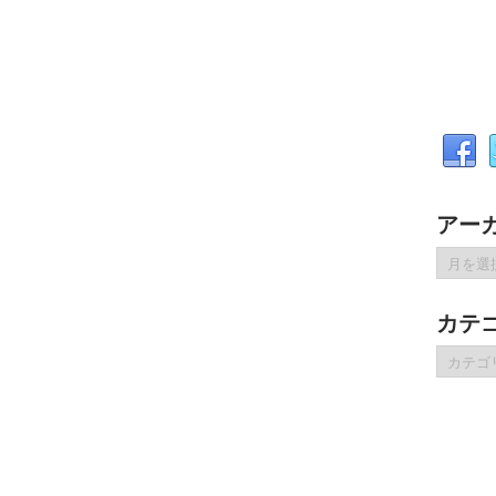
アー
ア
ー
カ
カテ
イ
ブ
カ
テ
ゴ
リ
ー