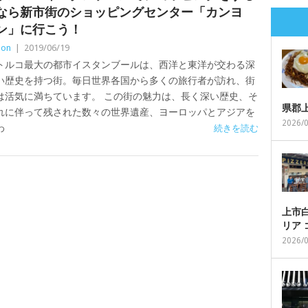
なら新市街のショッピングセンター「カンヨ
ン」に行こう！
Zon
|
2019/06/19
トルコ最大の都市イスタンブールは、西洋と東洋が交わる深
い歴史を持つ街。毎日世界各国から多くの旅行者が訪れ、街
は活気に満ちています。 この街の魅力は、長く深い歴史、そ
県郡
れに伴って残された数々の世界遺産、ヨーロッパとアジアを
2026/
わ
続きを読む
上市白
リア
2026/