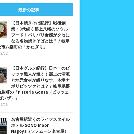
最新の記事
【日本焼きそば紀行】戦後創
業・3代続く郡上八幡のソウル
フード！パリパリ食感がクセに
なる名物焼きそばとは？ / 岐阜
上市八幡町の「かたぎり」
08/02
【日本グルメ紀行】日本一のピ
ッツァ職人が焼く！郡上の清流
と地元食材が織りなす、本場ナ
ポリピッツァとは？ / 岐阜県郡
鳥町の「Pizzeria Gonza（ピッツェ
 ゴンザ）」
07/26
名古屋駅近くのライフスタイル
ホテル SONO Moon
Nagoya（ソノムーン名古屋）