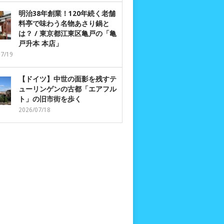
明治38年創業！120年続く老舗
料亭で味わう名物あさり鍋と
は？ / 東京都江東区亀戸の「亀
戸升本 本店」
07/19
【ドイツ】中世の面影を残すテ
ューリンゲンの古都「エアフル
ト」の旧市街を歩く
2026/07/18