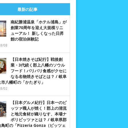
最新の記事
南紀勝浦温泉「ホテル浦島」が
創業70周年を迎え大規模リニ
ューアル！ 新しくなった日昇
館の宿泊体験記
08/08
【日本焼きそば紀行】戦後創
業・3代続く郡上八幡のソウル
フード！パリパリ食感がクセに
なる名物焼きそばとは？ / 岐阜
上市八幡町の「かたぎり」
08/02
【日本グルメ紀行】日本一のピ
ッツァ職人が焼く！郡上の清流
と地元食材が織りなす、本場ナ
ポリピッツァとは？ / 岐阜県郡
鳥町の「Pizzeria Gonza（ピッツェ