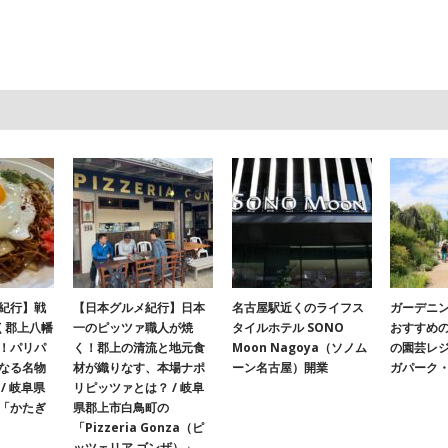
紀行】戦
【日本グルメ紀行】日本
名古屋駅近くのライフス
ガーデニ
く郡上八幡
一のピッツァ職人が焼
タイルホテル SONO
おすすめ
！パリパ
く！郡上の清流と地元食
Moon Nagoya（ソノム
の園芸レ
なる名物
材が織りなす、本場ナポ
ーン名古屋）開業
ガパーク
/ 岐阜県
リピッツァとは？ / 岐阜
「かたぎ
県郡上市白鳥町の
「Pizzeria Gonza（ピ
ッツェリア ゴンザ）」