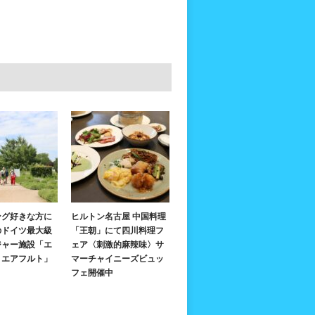
ング好きな方に
ヒルトン名古屋 中国料理
のドイツ最大級
「王朝」にて四川料理フ
ジャー施設「エ
ェア〈刺激的麻辣味〉サ
・エアフルト」
マーチャイニーズビュッ
フェ開催中