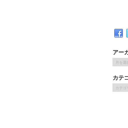
アー
ア
ー
カ
カテ
イ
ブ
カ
テ
ゴ
リ
ー