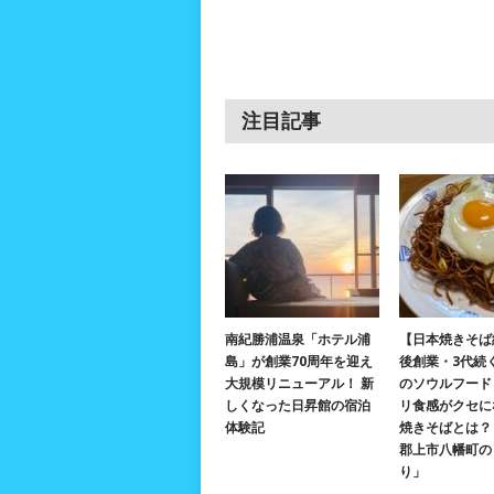
注目記事
南紀勝浦温泉「ホテル浦
【日本焼きそば
島」が創業70周年を迎え
後創業・3代続
大規模リニューアル！ 新
のソウルフード
しくなった日昇館の宿泊
リ食感がクセに
体験記
焼きそばとは？ 
郡上市八幡町の
り」