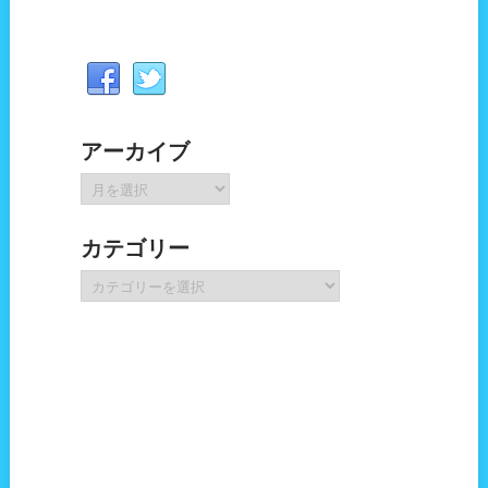
アーカイブ
ア
ー
カ
カテゴリー
イ
ブ
カ
テ
ゴ
リ
ー