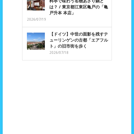
料亭で味わう名物あさり鍋と
は？ / 東京都江東区亀戸の「亀
戸升本 本店」
2026/07/19
【ドイツ】中世の面影を残すテ
ューリンゲンの古都「エアフル
ト」の旧市街を歩く
2026/07/18