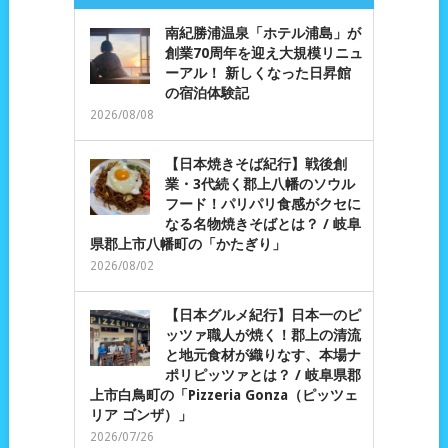
南紀勝浦温泉「ホテル浦島」が
創業70周年を迎え大規模リニュ
ーアル！ 新しくなった日昇館
の宿泊体験記
2026/08/08
【日本焼きそば紀行】戦後創
業・3代続く郡上八幡のソウル
フード！パリパリ食感がクセに
なる名物焼きそばとは？ / 岐阜
県郡上市八幡町の「かたぎり」
2026/08/02
【日本グルメ紀行】日本一のピ
ッツァ職人が焼く！郡上の清流
と地元食材が織りなす、本場ナ
ポリピッツァとは？ / 岐阜県郡
上市白鳥町の「Pizzeria Gonza（ピッツェ
リア ゴンザ）」
2026/07/26