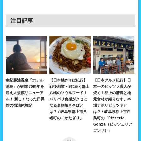
注目記事
南紀勝浦温泉「ホテル
【日本焼きそば紀行】
【日本グルメ紀行】日
浦島」が創業70周年を
戦後創業・3代続く郡上
本一のピッツァ職人が
迎え大規模リニューア
八幡のソウルフード！
焼く！郡上の清流と地
ル！ 新しくなった日昇
パリパリ食感がクセに
元食材が織りなす、本
館の宿泊体験記
なる名物焼きそばと
場ナポリピッツァと
は？ / 岐阜県郡上市八
は？ / 岐阜県郡上市白
幡町の「かたぎり」
鳥町の「Pizzeria
Gonza（ピッツェリア
ゴンザ）」