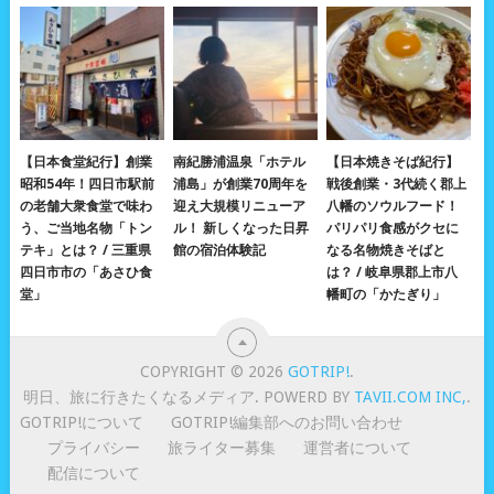
【日本食堂紀行】創業
南紀勝浦温泉「ホテル
【日本焼きそば紀行】
昭和54年！四日市駅前
浦島」が創業70周年を
戦後創業・3代続く郡上
の老舗大衆食堂で味わ
迎え大規模リニューア
八幡のソウルフード！
う、ご当地名物「トン
ル！ 新しくなった日昇
パリパリ食感がクセに
テキ」とは？ / 三重県
館の宿泊体験記
なる名物焼きそばと
四日市市の「あさひ食
は？ / 岐阜県郡上市八
堂」
幡町の「かたぎり」
COPYRIGHT © 2026
GOTRIP!
.
明日、旅に行きたくなるメディア. POWERD BY
TAVII.COM INC,
.
GOTRIP!について
GOTRIP!編集部へのお問い合わせ
プライバシー
旅ライター募集
運営者について
配信について