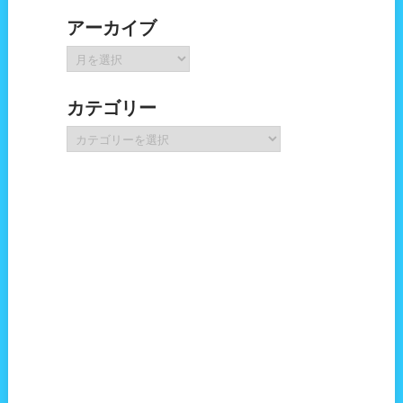
アーカイブ
ア
ー
カ
カテゴリー
イ
ブ
カ
テ
ゴ
リ
ー