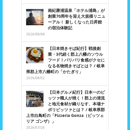
南紀勝浦温泉「ホテル浦島」が
創業70周年を迎え大規模リニュ
ーアル！ 新しくなった日昇館
の宿泊体験記
2026/08/08
【日本焼きそば紀行】戦後創
業・3代続く郡上八幡のソウル
フード！パリパリ食感がクセに
なる名物焼きそばとは？ / 岐阜
県郡上市八幡町の「かたぎり」
2026/08/02
【日本グルメ紀行】日本一のピ
ッツァ職人が焼く！郡上の清流
と地元食材が織りなす、本場ナ
ポリピッツァとは？ / 岐阜県郡
上市白鳥町の「Pizzeria Gonza（ピッツェ
リア ゴンザ）」
2026/07/26