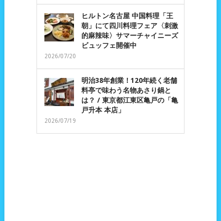
ヒルトン名古屋 中国料理「王
朝」にて四川料理フェア〈刺激
的麻辣味〉サマーチャイニーズ
ビュッフェ開催中
2026/07/20
明治38年創業！120年続く老舗
料亭で味わう名物あさり鍋と
は？ / 東京都江東区亀戸の「亀
戸升本 本店」
2026/07/19