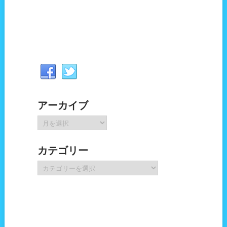
アーカイブ
ア
ー
カ
カテゴリー
イ
ブ
カ
テ
ゴ
リ
ー