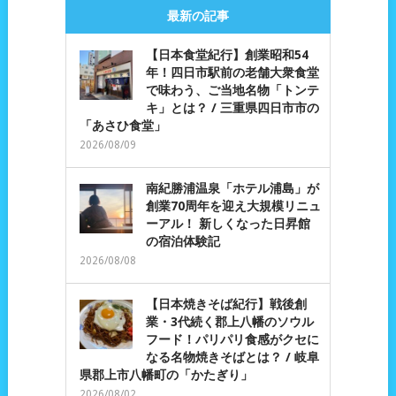
最新の記事
【日本食堂紀行】創業昭和54
年！四日市駅前の老舗大衆食堂
で味わう、ご当地名物「トンテ
キ」とは？ / 三重県四日市市の
「あさひ食堂」
2026/08/09
南紀勝浦温泉「ホテル浦島」が
創業70周年を迎え大規模リニュ
ーアル！ 新しくなった日昇館
の宿泊体験記
2026/08/08
【日本焼きそば紀行】戦後創
業・3代続く郡上八幡のソウル
フード！パリパリ食感がクセに
なる名物焼きそばとは？ / 岐阜
県郡上市八幡町の「かたぎり」
2026/08/02