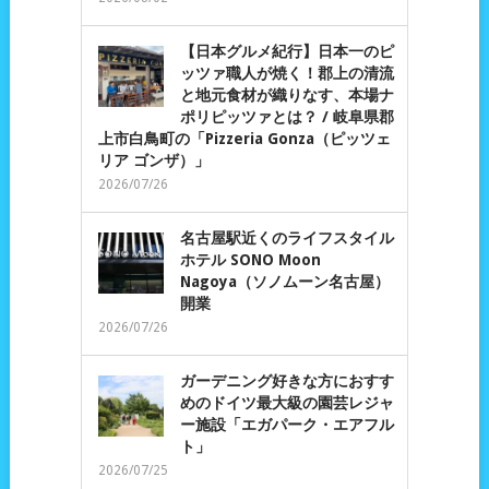
【日本グルメ紀行】日本一のピ
ッツァ職人が焼く！郡上の清流
と地元食材が織りなす、本場ナ
ポリピッツァとは？ / 岐阜県郡
上市白鳥町の「Pizzeria Gonza（ピッツェ
リア ゴンザ）」
2026/07/26
名古屋駅近くのライフスタイル
ホテル SONO Moon
Nagoya（ソノムーン名古屋）
開業
2026/07/26
ガーデニング好きな方におすす
めのドイツ最大級の園芸レジャ
ー施設「エガパーク・エアフル
ト」
2026/07/25