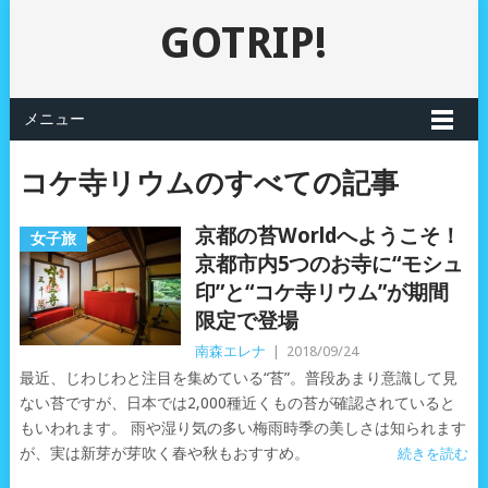
GOTRIP!
メニュー
コケ寺リウムのすべての記事
京都の苔Worldへようこそ！
女子旅
京都市内5つのお寺に“モシュ
印”と“コケ寺リウム”が期間
限定で登場
南森エレナ
|
2018/09/24
最近、じわじわと注目を集めている“苔”。普段あまり意識して見
ない苔ですが、日本では2,000種近くもの苔が確認されていると
もいわれます。 雨や湿り気の多い梅雨時季の美しさは知られます
が、実は新芽が芽吹く春や秋もおすすめ。
続きを読む