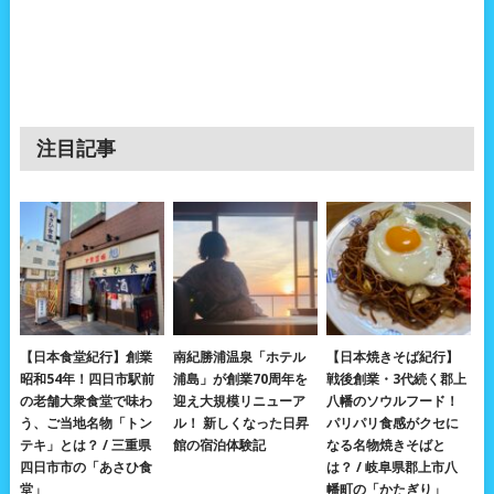
注目記事
【日本食堂紀行】創業
南紀勝浦温泉「ホテル
【日本焼きそば紀行】
昭和54年！四日市駅前
浦島」が創業70周年を
戦後創業・3代続く郡上
の老舗大衆食堂で味わ
迎え大規模リニューア
八幡のソウルフード！
う、ご当地名物「トン
ル！ 新しくなった日昇
パリパリ食感がクセに
テキ」とは？ / 三重県
館の宿泊体験記
なる名物焼きそばと
四日市市の「あさひ食
は？ / 岐阜県郡上市八
堂」
幡町の「かたぎり」