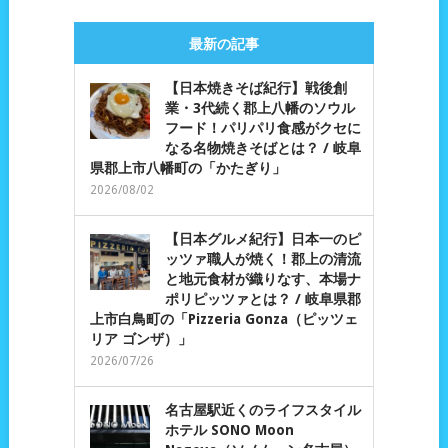
最新の記事
【日本焼きそば紀行】戦後創
業・3代続く郡上八幡のソウル
フード！パリパリ食感がクセに
なる名物焼きそばとは？ / 岐阜
県郡上市八幡町の「かたぎり」
2026/08/02
【日本グルメ紀行】日本一のピ
ッツァ職人が焼く！郡上の清流
と地元食材が織りなす、本場ナ
ポリピッツァとは？ / 岐阜県郡
上市白鳥町の「Pizzeria Gonza（ピッツェ
リア ゴンザ）」
2026/07/26
名古屋駅近くのライフスタイル
ホテル SONO Moon