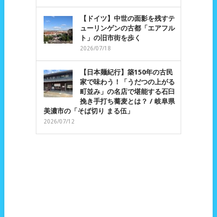
【ドイツ】中世の面影を残すテ
ューリンゲンの古都「エアフル
ト」の旧市街を歩く
2026/07/18
【日本麺紀行】築150年の古民
家で味わう！「うだつの上がる
町並み」の名店で堪能する石臼
挽き手打ち蕎麦とは？ / 岐阜県
美濃市の「そば切り まる伍」
2026/07/12