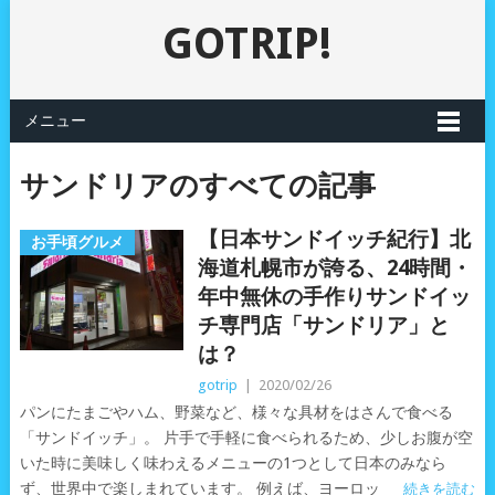
GOTRIP!
メニュー
サンドリアのすべての記事
【日本サンドイッチ紀行】北
お手頃グルメ
海道札幌市が誇る、24時間・
年中無休の手作りサンドイッ
チ専門店「サンドリア」と
は？
gotrip
|
2020/02/26
パンにたまごやハム、野菜など、様々な具材をはさんで食べる
「サンドイッチ」。 片手で手軽に食べられるため、少しお腹が空
いた時に美味しく味わえるメニューの1つとして日本のみなら
ず、世界中で楽しまれています。 例えば、ヨーロッ
続きを読む