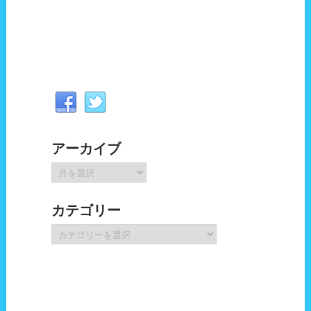
アーカイブ
ア
ー
カ
カテゴリー
イ
ブ
カ
テ
ゴ
リ
ー