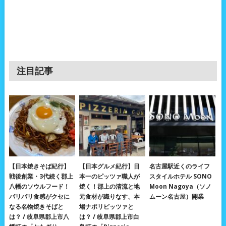
注目記事
【日本焼きそば紀行】
【日本グルメ紀行】日
名古屋駅近くのライフ
戦後創業・3代続く郡上
本一のピッツァ職人が
スタイルホテル SONO
八幡のソウルフード！
焼く！郡上の清流と地
Moon Nagoya（ソノ
パリパリ食感がクセに
元食材が織りなす、本
ムーン名古屋）開業
なる名物焼きそばと
場ナポリピッツァと
は？ / 岐阜県郡上市八
は？ / 岐阜県郡上市白