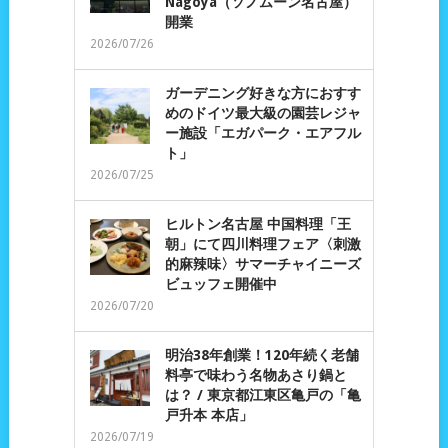
Nagoya（ソノムーン名古屋）
開業
2026/07/26
ガーデニング好きな方におすす
めのドイツ最大級の園芸レジャ
ー施設「エガパーク・エアフル
ト」
2026/07/25
ヒルトン名古屋 中国料理「王
朝」にて四川料理フェア〈刺激
的麻辣味〉サマーチャイニーズ
ビュッフェ開催中
2026/07/20
明治38年創業！120年続く老舗
料亭で味わう名物あさり鍋と
は？ / 東京都江東区亀戸の「亀
戸升本 本店」
2026/07/19