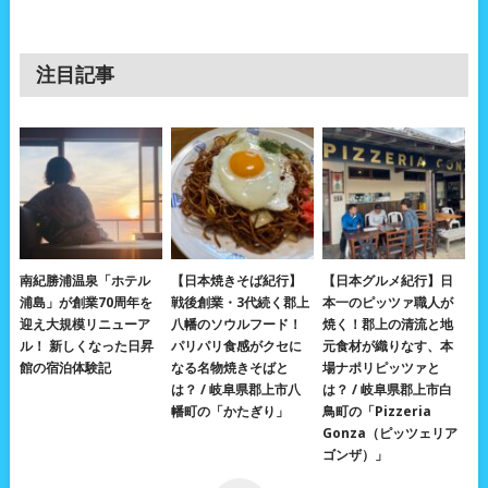
注目記事
南紀勝浦温泉「ホテル
【日本焼きそば紀行】
【日本グルメ紀行】日
浦島」が創業70周年を
戦後創業・3代続く郡上
本一のピッツァ職人が
迎え大規模リニューア
八幡のソウルフード！
焼く！郡上の清流と地
ル！ 新しくなった日昇
パリパリ食感がクセに
元食材が織りなす、本
館の宿泊体験記
なる名物焼きそばと
場ナポリピッツァと
は？ / 岐阜県郡上市八
は？ / 岐阜県郡上市白
幡町の「かたぎり」
鳥町の「Pizzeria
Gonza（ピッツェリア
ゴンザ）」