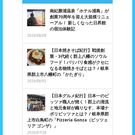
南紀勝浦温泉「ホテル浦島」が
創業70周年を迎え大規模リニュ
ーアル！ 新しくなった日昇館
の宿泊体験記
2026/08/08
【日本焼きそば紀行】戦後創
業・3代続く郡上八幡のソウル
フード！パリパリ食感がクセに
なる名物焼きそばとは？ / 岐阜
県郡上市八幡町の「かたぎり」
2026/08/02
【日本グルメ紀行】日本一のピ
ッツァ職人が焼く！郡上の清流
と地元食材が織りなす、本場ナ
ポリピッツァとは？ / 岐阜県郡
上市白鳥町の「Pizzeria Gonza（ピッツェ
リア ゴンザ）」
2026/07/26