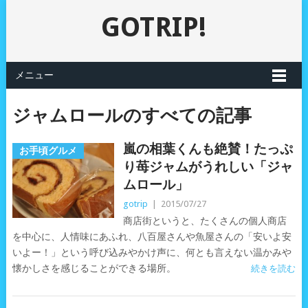
GOTRIP!
メニュー
ジャムロールのすべての記事
嵐の相葉くんも絶賛！たっぷ
お手頃グルメ
り苺ジャムがうれしい「ジャ
ムロール」
gotrip
|
2015/07/27
商店街というと、たくさんの個人商店
を中心に、人情味にあふれ、八百屋さんや魚屋さんの「安いよ安
いよー！」という呼び込みやかけ声に、何とも言えない温かみや
懐かしさを感じることができる場所。
続きを読む