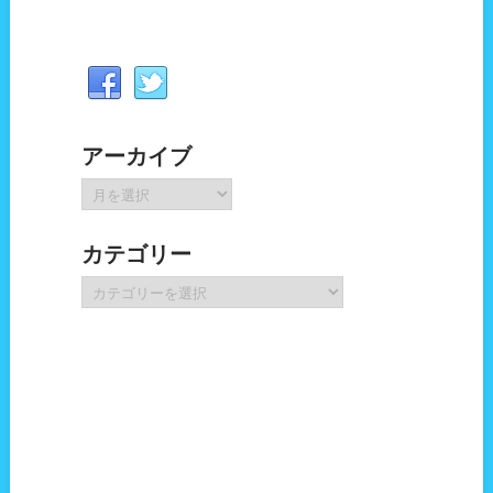
アーカイブ
ア
ー
カ
カテゴリー
イ
ブ
カ
テ
ゴ
リ
ー