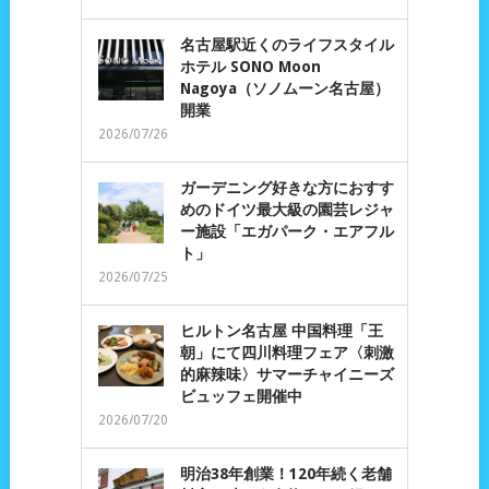
名古屋駅近くのライフスタイル
ホテル SONO Moon
Nagoya（ソノムーン名古屋）
開業
2026/07/26
ガーデニング好きな方におすす
めのドイツ最大級の園芸レジャ
ー施設「エガパーク・エアフル
ト」
2026/07/25
ヒルトン名古屋 中国料理「王
朝」にて四川料理フェア〈刺激
的麻辣味〉サマーチャイニーズ
ビュッフェ開催中
2026/07/20
明治38年創業！120年続く老舗