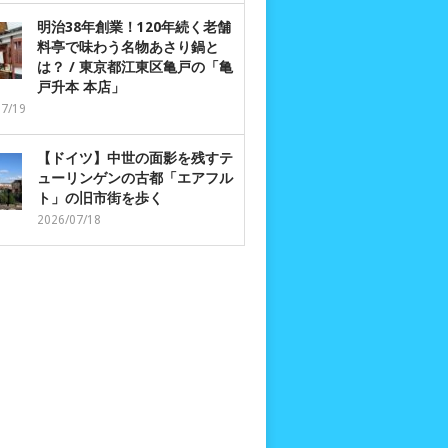
明治38年創業！120年続く老舗
料亭で味わう名物あさり鍋と
は？ / 東京都江東区亀戸の「亀
戸升本 本店」
07/19
【ドイツ】中世の面影を残すテ
ューリンゲンの古都「エアフル
ト」の旧市街を歩く
2026/07/18