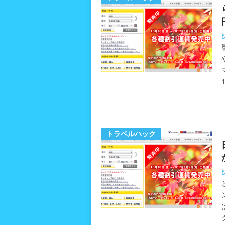
g
トラベルハック
g