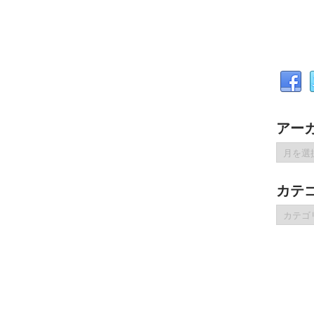
アー
ア
ー
カ
カテ
イ
ブ
カ
テ
ゴ
リ
ー