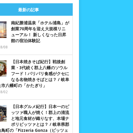
最新の記事
南紀勝浦温泉「ホテル浦島」が
創業70周年を迎え大規模リニ
ューアル！ 新しくなった日昇
館の宿泊体験記
08/08
【日本焼きそば紀行】戦後創
業・3代続く郡上八幡のソウル
フード！パリパリ食感がクセに
なる名物焼きそばとは？ / 岐阜
上市八幡町の「かたぎり」
08/02
【日本グルメ紀行】日本一のピ
ッツァ職人が焼く！郡上の清流
と地元食材が織りなす、本場ナ
ポリピッツァとは？ / 岐阜県郡
鳥町の「Pizzeria Gonza（ピッツェ