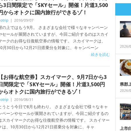
ら3日間限定で「SKYセール」開催！片道3,500
円からオトクに国内旅行ができるゾ！
otrip
|
2016/09/07
暦の上ではもう9月。 さまざまな会社で様々なキャンペーン
やセールが展開されていますが、今回ご紹介するのはスカイ
マークのお得な往復航空券の情報です。 スカイマークは、
2026/
10月30日から12月21日搭乗分を対象に、キャンペーン
続きを読む
【お得な航空券】スカイマーク、9月7日から3
日間限定で「SKYセール」開催！片道3,500円
県郡
からオトクに国内旅行ができるゾ！
2026/
otrip
|
2016/08/31
とうとう今日で8月も終わり。 さまざまな会社で様々なキャ
ンペーンやセールが展開されていますが、今回ご紹介するの
はスカイマークのお得な往復航空券の情報です。 スカイマー
クは、10月30日から12月21日搭乗分を対象に、キャ
上市白