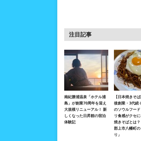
注目記事
南紀勝浦温泉「ホテル浦
【日本焼きそば
島」が創業70周年を迎え
後創業・3代続
大規模リニューアル！ 新
のソウルフード
しくなった日昇館の宿泊
リ食感がクセに
体験記
焼きそばとは？ 
郡上市八幡町の
り」