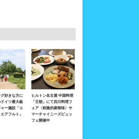
ング好きな方に
ヒルトン名古屋 中国料理
のドイツ最大級
「王朝」にて四川料理フ
ジャー施設「エ
ェア〈刺激的麻辣味〉サ
・エアフルト」
マーチャイニーズビュッ
フェ開催中