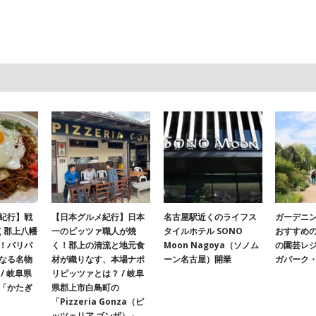
紀行】戦
【日本グルメ紀行】日本
名古屋駅近くのライフス
ガーデニ
く郡上八幡
一のピッツァ職人が焼
タイルホテル SONO
おすすめ
！パリパ
く！郡上の清流と地元食
Moon Nagoya（ソノム
の園芸レ
なる名物
材が織りなす、本場ナポ
ーン名古屋）開業
ガパーク
/ 岐阜県
リピッツァとは？ / 岐阜
「かたぎ
県郡上市白鳥町の
「Pizzeria Gonza（ピ
ッツェリア ゴンザ）」