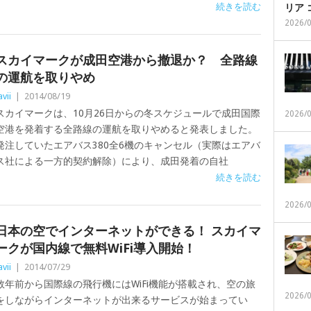
続きを読む
リア
2026/
スカイマークが成田空港から撤退か？ 全路線
の運航を取りやめ
avii
|
2014/08/19
スカイマークは、10月26日からの冬スケジュールで成田国際
2026/
空港を発着する全路線の運航を取りやめると発表しました。
発注していたエアバス380全6機のキャンセル（実際はエアバ
ス社による一方的契約解除）により、成田発着の自社
続きを読む
2026/
日本の空でインターネットができる！ スカイマ
ークが国内線で無料WiFi導入開始！
avii
|
2014/07/29
数年前から国際線の飛行機にはWiFi機能が搭載され、空の旅
2026/
をしながらインターネットが出来るサービスが始まってい