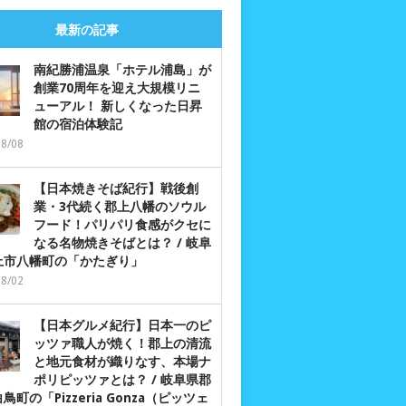
最新の記事
南紀勝浦温泉「ホテル浦島」が
創業70周年を迎え大規模リニ
ューアル！ 新しくなった日昇
館の宿泊体験記
08/08
【日本焼きそば紀行】戦後創
業・3代続く郡上八幡のソウル
フード！パリパリ食感がクセに
なる名物焼きそばとは？ / 岐阜
上市八幡町の「かたぎり」
08/02
【日本グルメ紀行】日本一のピ
ッツァ職人が焼く！郡上の清流
と地元食材が織りなす、本場ナ
ポリピッツァとは？ / 岐阜県郡
鳥町の「Pizzeria Gonza（ピッツェ