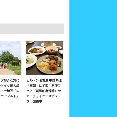
ング好きな方に
ヒルトン名古屋 中国料理
のドイツ最大級
「王朝」にて四川料理フ
ジャー施設「エ
ェア〈刺激的麻辣味〉サ
・エアフルト」
マーチャイニーズビュッ
フェ開催中