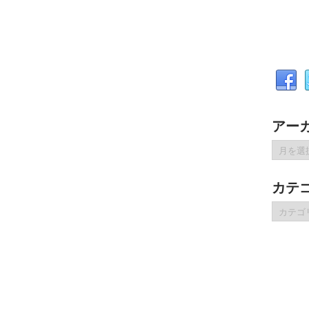
アー
ア
ー
カ
カテ
イ
ブ
カ
テ
ゴ
リ
ー