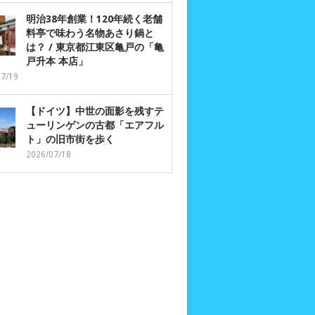
明治38年創業！120年続く老舗
料亭で味わう名物あさり鍋と
は？ / 東京都江東区亀戸の「亀
戸升本 本店」
07/19
【ドイツ】中世の面影を残すテ
ューリンゲンの古都「エアフル
ト」の旧市街を歩く
2026/07/18