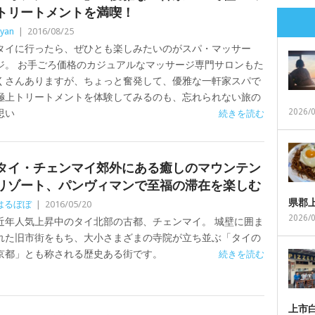
トリートメントを満喫！
yan
|
2016/08/25
タイに行ったら、ぜひとも楽しみたいのがスパ・マッサー
ジ。 お手ごろ価格のカジュアルなマッサージ専門サロンもた
くさんありますが、ちょっと奮発して、優雅な一軒家スパで
極上トリートメントを体験してみるのも、忘れられない旅の
2026/
思い
続きを読む
タイ・チェンマイ郊外にある癒しのマウンテン
リゾート、パンヴィマンで至福の滞在を楽しむ
県郡
はるぼぼ
|
2016/05/20
2026/
近年人気上昇中のタイ北部の古都、チェンマイ。 城壁に囲ま
れた旧市街をもち、大小さまざまの寺院が立ち並ぶ「タイの
京都」とも称される歴史ある街です。
続きを読む
上市白