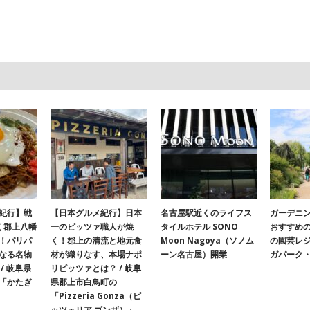
紀行】戦
【日本グルメ紀行】日本
名古屋駅近くのライフス
ガーデニ
く郡上八幡
一のピッツァ職人が焼
タイルホテル SONO
おすすめ
！パリパ
く！郡上の清流と地元食
Moon Nagoya（ソノム
の園芸レ
なる名物
材が織りなす、本場ナポ
ーン名古屋）開業
ガパーク
/ 岐阜県
リピッツァとは？ / 岐阜
「かたぎ
県郡上市白鳥町の
「Pizzeria Gonza（ピ
ッツェリア ゴンザ）」