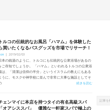
トルコの伝統的なお風呂「ハマム」を体験した
ら買いたくなるバスグッズを市場でリサーチ！
Zon
|
2019/02/03
日本の銭湯のように、トルコにも伝統的な公衆浴場があるの
をご存知でしょうか。 「ハマム」といわれるトルコの公衆浴
場は、「清潔は信仰の半分」というイスラムの教えにもある
ように、モスクや神学校に並んで非常に大事な施設としてそ
の
続きを読む
チェンマイに本店を持つタイの有名高級スパ
「オアシススパ」 優雅な一軒家スパで極上の