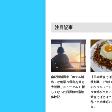
注目記事
南紀勝浦温泉「ホテル浦
【日本焼きそば
島」が創業70周年を迎え
後創業・3代続
大規模リニューアル！ 新
のソウルフード
しくなった日昇館の宿泊
リ食感がクセに
体験記
焼きそばとは？ 
郡上市八幡町の
り」