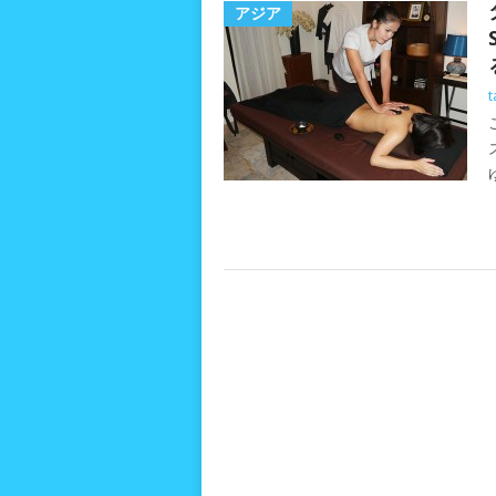
アジア
t