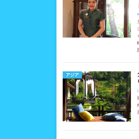
a
アジア