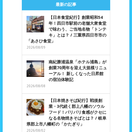
最新の記事
【日本食堂紀行】創業昭和54
年！四日市駅前の老舗大衆食堂
で味わう、ご当地名物「トンテ
キ」とは？ / 三重県四日市市の
「あさひ食堂」
2026/08/09
南紀勝浦温泉「ホテル浦島」が
創業70周年を迎え大規模リニュ
ーアル！ 新しくなった日昇館
の宿泊体験記
2026/08/08
【日本焼きそば紀行】戦後創
業・3代続く郡上八幡のソウル
フード！パリパリ食感がクセに
なる名物焼きそばとは？ / 岐阜
県郡上市八幡町の「かたぎり」
2026/08/02