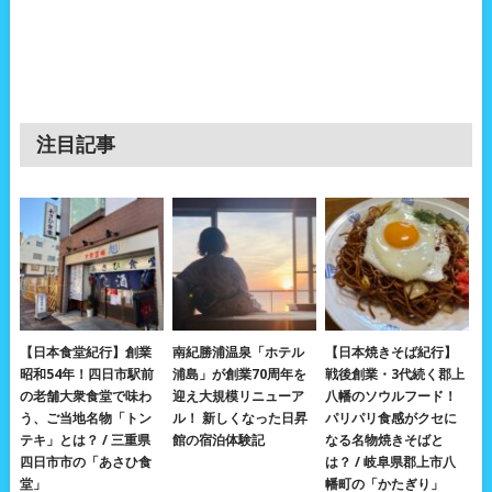
注目記事
【日本食堂紀行】創業
南紀勝浦温泉「ホテル
【日本焼きそば紀行】
昭和54年！四日市駅前
浦島」が創業70周年を
戦後創業・3代続く郡上
の老舗大衆食堂で味わ
迎え大規模リニューア
八幡のソウルフード！
う、ご当地名物「トン
ル！ 新しくなった日昇
パリパリ食感がクセに
テキ」とは？ / 三重県
館の宿泊体験記
なる名物焼きそばと
四日市市の「あさひ食
は？ / 岐阜県郡上市八
堂」
幡町の「かたぎり」