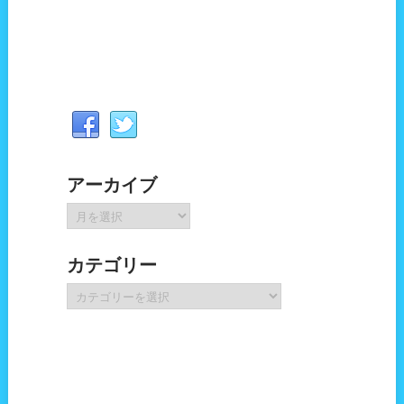
アーカイブ
ア
ー
カ
カテゴリー
イ
ブ
カ
テ
ゴ
リ
ー