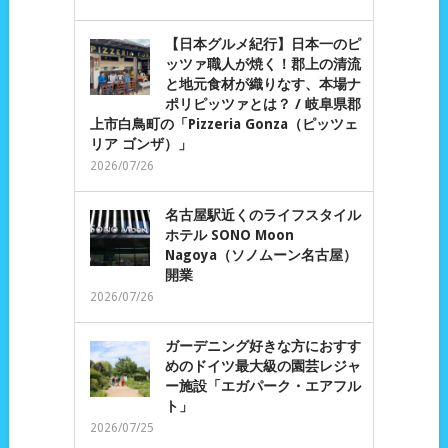
【日本グルメ紀行】日本一のピ
ッツァ職人が焼く！郡上の清流
と地元食材が織りなす、本場ナ
ポリピッツァとは？ / 岐阜県郡
上市白鳥町の「Pizzeria Gonza（ピッツェ
リア ゴンザ）」
2026/07/26
名古屋駅近くのライフスタイル
ホテル SONO Moon
Nagoya（ソノムーン名古屋）
開業
2026/07/26
ガーデニング好きな方におすす
めのドイツ最大級の園芸レジャ
ー施設「エガパーク・エアフル
ト」
2026/07/25