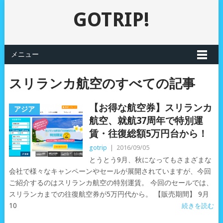
GOTRIP!
メニュー
スリランカ航空のすべての記事
【お得な航空券】スリランカ
アジア
航空、就航37周年で特別運
賃・往復総額5万円台から！
gotrip
|
2016/09/05
とうとう9月、秋になってもさまざまな
会社で様々なキャンペーンやセールが展開されていますが、今回
ご紹介するのはスリランカ航空の特別運賃。 今回のセールでは、
スリランカまでの往復航空券が5万円代から。 【販売期間】 9月
10
続きを読む