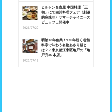
ヒルトン名古屋 中国料理「王
朝」にて四川料理フェア〈刺激
的麻辣味〉サマーチャイニーズ
ビュッフェ開催中
2026/07/20
明治38年創業！120年続く老舗
料亭で味わう名物あさり鍋と
は？ / 東京都江東区亀戸の「亀
戸升本 本店」
2026/07/19