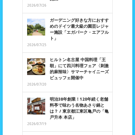
2026/07/26
ガーデニング好きな方におすす
めのドイツ最大級の園芸レジャ
ー施設「エガパーク・エアフル
ト」
2026/07/25
ヒルトン名古屋 中国料理「王
朝」にて四川料理フェア〈刺激
的麻辣味〉サマーチャイニーズ
ビュッフェ開催中
2026/07/20
明治38年創業！120年続く老舗
料亭で味わう名物あさり鍋と
は？ / 東京都江東区亀戸の「亀
戸升本 本店」
2026/07/19