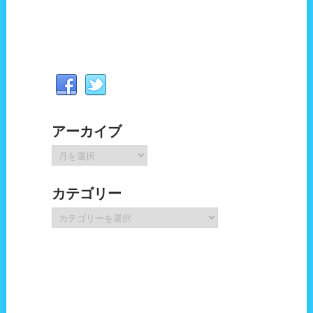
アーカイブ
ア
ー
カ
カテゴリー
イ
ブ
カ
テ
ゴ
リ
ー