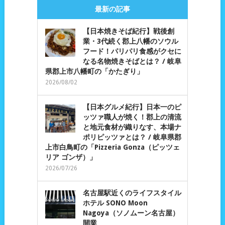
最新の記事
【日本焼きそば紀行】戦後創
業・3代続く郡上八幡のソウル
フード！パリパリ食感がクセに
なる名物焼きそばとは？ / 岐阜
県郡上市八幡町の「かたぎり」
2026/08/02
【日本グルメ紀行】日本一のピ
ッツァ職人が焼く！郡上の清流
と地元食材が織りなす、本場ナ
ポリピッツァとは？ / 岐阜県郡
上市白鳥町の「Pizzeria Gonza（ピッツェ
リア ゴンザ）」
2026/07/26
名古屋駅近くのライフスタイル
ホテル SONO Moon
Nagoya（ソノムーン名古屋）
開業