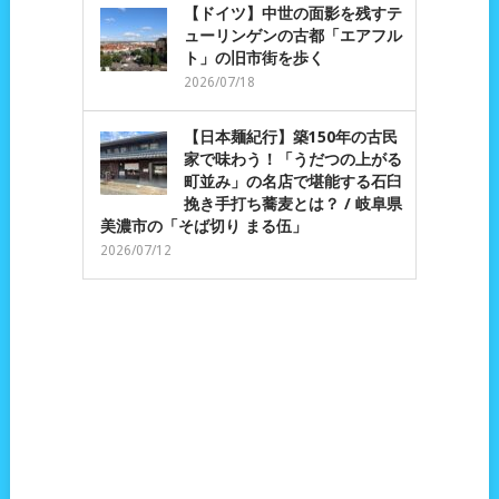
【ドイツ】中世の面影を残すテ
ューリンゲンの古都「エアフル
ト」の旧市街を歩く
2026/07/18
【日本麺紀行】築150年の古民
家で味わう！「うだつの上がる
町並み」の名店で堪能する石臼
挽き手打ち蕎麦とは？ / 岐阜県
美濃市の「そば切り まる伍」
2026/07/12