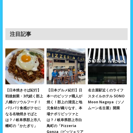
注目記事
【日本焼きそば紀行】
【日本グルメ紀行】日
名古屋駅近くのライフ
戦後創業・3代続く郡上
本一のピッツァ職人が
スタイルホテル SONO
八幡のソウルフード！
焼く！郡上の清流と地
Moon Nagoya（ソノ
パリパリ食感がクセに
元食材が織りなす、本
ムーン名古屋）開業
なる名物焼きそばと
場ナポリピッツァと
は？ / 岐阜県郡上市八
は？ / 岐阜県郡上市白
幡町の「かたぎり」
鳥町の「Pizzeria
Gonza（ピッツェリア