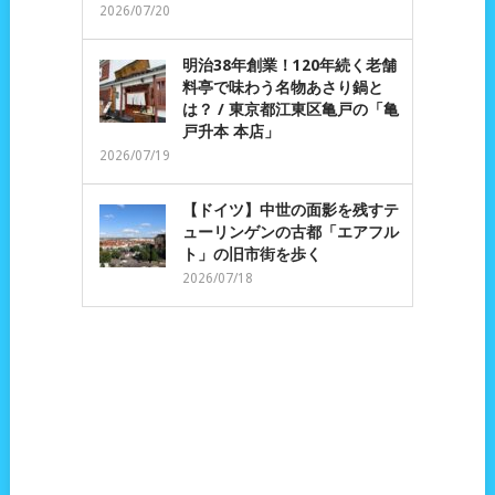
2026/07/20
明治38年創業！120年続く老舗
料亭で味わう名物あさり鍋と
は？ / 東京都江東区亀戸の「亀
戸升本 本店」
2026/07/19
【ドイツ】中世の面影を残すテ
ューリンゲンの古都「エアフル
ト」の旧市街を歩く
2026/07/18