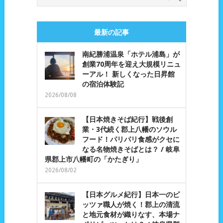
最新の記事
南紀勝浦温泉「ホテル浦島」が
創業70周年を迎え大規模リニュ
ーアル！ 新しくなった日昇館
の宿泊体験記
2026/08/08
【日本焼きそば紀行】戦後創
業・3代続く郡上八幡のソウル
フード！パリパリ食感がクセに
なる名物焼きそばとは？ / 岐阜
県郡上市八幡町の「かたぎり」
2026/08/02
【日本グルメ紀行】日本一のピ
ッツァ職人が焼く！郡上の清流
と地元食材が織りなす、本場ナ