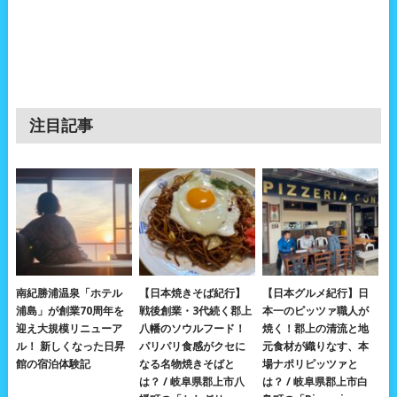
注目記事
南紀勝浦温泉「ホテル
【日本焼きそば紀行】
【日本グルメ紀行】日
浦島」が創業70周年を
戦後創業・3代続く郡上
本一のピッツァ職人が
迎え大規模リニューア
八幡のソウルフード！
焼く！郡上の清流と地
ル！ 新しくなった日昇
パリパリ食感がクセに
元食材が織りなす、本
館の宿泊体験記
なる名物焼きそばと
場ナポリピッツァと
は？ / 岐阜県郡上市八
は？ / 岐阜県郡上市白