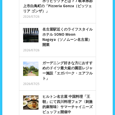
ポリピッツァとは？ / 岐阜県郡
上市白鳥町の「Pizzeria Gonza（ピッツェ
リア ゴンザ）」
2026/07/26
名古屋駅近くのライフスタイル
ホテル SONO Moon
Nagoya（ソノムーン名古屋）
開業
2026/07/26
ガーデニング好きな方におすす
めのドイツ最大級の園芸レジャ
ー施設「エガパーク・エアフル
ト」
2026/07/25
ヒルトン名古屋 中国料理「王
朝」にて四川料理フェア〈刺激
的麻辣味〉サマーチャイニーズ
ビュッフェ開催中