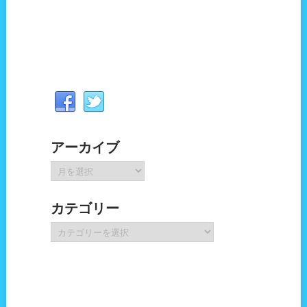
アーカイブ
ア
ー
カ
カテゴリー
イ
ブ
カ
テ
ゴ
リ
ー