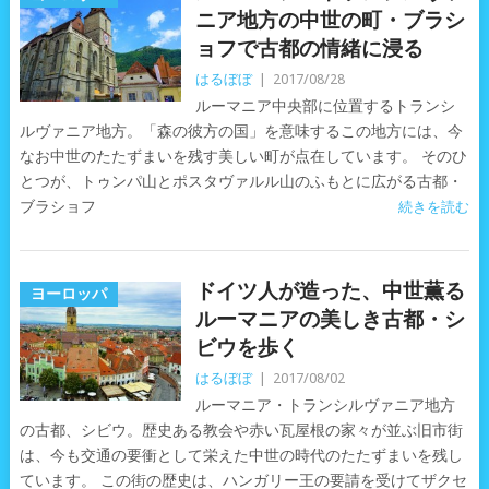
ニア地方の中世の町・ブラシ
ョフで古都の情緒に浸る
はるぼぼ
|
2017/08/28
ルーマニア中央部に位置するトランシ
ルヴァニア地方。「森の彼方の国」を意味するこの地方には、今
なお中世のたたずまいを残す美しい町が点在しています。 そのひ
とつが、トゥンパ山とポスタヴァルル山のふもとに広がる古都・
ブラショフ
続きを読む
ドイツ人が造った、中世薫る
ヨーロッパ
ルーマニアの美しき古都・シ
ビウを歩く
はるぼぼ
|
2017/08/02
ルーマニア・トランシルヴァニア地方
の古都、シビウ。歴史ある教会や赤い瓦屋根の家々が並ぶ旧市街
は、今も交通の要衝として栄えた中世の時代のたたずまいを残し
ています。 この街の歴史は、ハンガリー王の要請を受けてザクセ