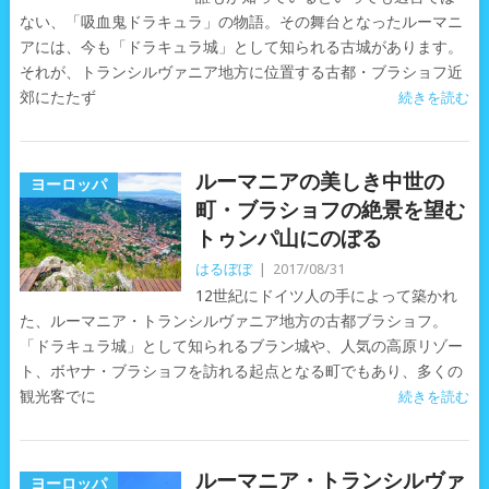
ない、「吸血鬼ドラキュラ」の物語。その舞台となったルーマニ
アには、今も「ドラキュラ城」として知られる古城があります。
それが、トランシルヴァニア地方に位置する古都・ブラショフ近
郊にたたず
続きを読む
ルーマニアの美しき中世の
ヨーロッパ
町・ブラショフの絶景を望む
トゥンパ山にのぼる
はるぼぼ
|
2017/08/31
12世紀にドイツ人の手によって築かれ
た、ルーマニア・トランシルヴァニア地方の古都ブラショフ。
「ドラキュラ城」として知られるブラン城や、人気の高原リゾー
ト、ボヤナ・ブラショフを訪れる起点となる町でもあり、多くの
観光客でに
続きを読む
ルーマニア・トランシルヴァ
ヨーロッパ