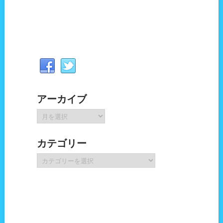
アーカイブ
ア
ー
カ
カテゴリー
イ
ブ
カ
テ
ゴ
リ
ー