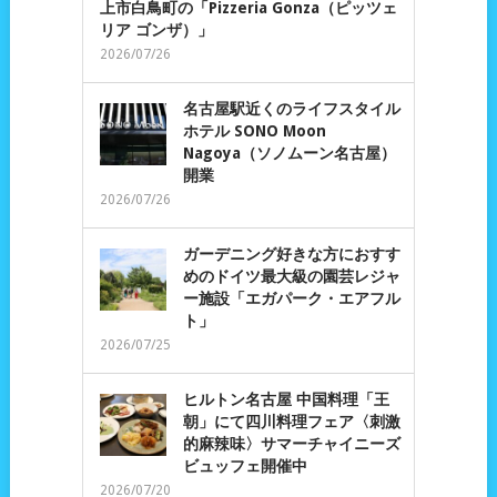
上市白鳥町の「Pizzeria Gonza（ピッツェ
リア ゴンザ）」
2026/07/26
名古屋駅近くのライフスタイル
ホテル SONO Moon
Nagoya（ソノムーン名古屋）
開業
2026/07/26
ガーデニング好きな方におすす
めのドイツ最大級の園芸レジャ
ー施設「エガパーク・エアフル
ト」
2026/07/25
ヒルトン名古屋 中国料理「王
朝」にて四川料理フェア〈刺激
的麻辣味〉サマーチャイニーズ
ビュッフェ開催中
2026/07/20