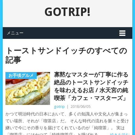
GOTRIP!
メニュー
トーストサンドイッチのすべての
記事
寡黙なマスターが丁寧に作る
お手頃グルメ
絶品のトーストサンドイッチ
を味わえるお店 / 水天宮の純
喫茶「カフェ・マスターズ」
gotrip
|
2018/06/05
かつて明治時代の日本において、多くの知識人や文化人が集まっ
てい場所、それが「喫茶店」だ。 そんな時代の流れを脈々と受け
継いで今にその香りを届けてくれているのが「純喫茶」。 実は
「喫茶店」にはかつて「特殊喫茶店」と呼ばれる
続きを読む