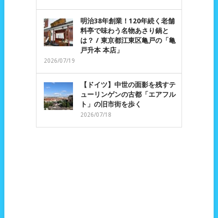
明治38年創業！120年続く老舗
料亭で味わう名物あさり鍋と
は？ / 東京都江東区亀戸の「亀
戸升本 本店」
2026/07/19
【ドイツ】中世の面影を残すテ
ューリンゲンの古都「エアフル
ト」の旧市街を歩く
2026/07/18