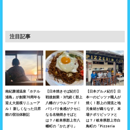
注目記事
南紀勝浦温泉「ホテル
【日本焼きそば紀行】
【日本グルメ紀行】日
浦島」が創業70周年を
戦後創業・3代続く郡上
本一のピッツァ職人が
迎え大規模リニューア
八幡のソウルフード！
焼く！郡上の清流と地
ル！ 新しくなった日昇
パリパリ食感がクセに
元食材が織りなす、本
館の宿泊体験記
なる名物焼きそばと
場ナポリピッツァと
は？ / 岐阜県郡上市八
は？ / 岐阜県郡上市白
幡町の「かたぎり」
鳥町の「Pizzeria