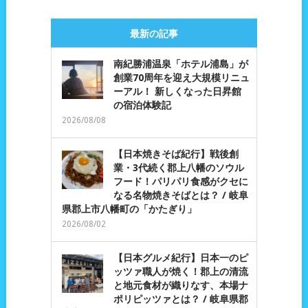
最新の記事
南紀勝浦温泉「ホテル浦島」が
創業70周年を迎え大規模リニュ
ーアル！ 新しくなった日昇館
の宿泊体験記
2026/08/08
【日本焼きそば紀行】戦後創
業・3代続く郡上八幡のソウル
フード！パリパリ食感がクセに
なる名物焼きそばとは？ / 岐阜
県郡上市八幡町の「かたぎり」
2026/08/02
【日本グルメ紀行】日本一のピ
ッツァ職人が焼く！郡上の清流
と地元食材が織りなす、本場ナ
ポリピッツァとは？ / 岐阜県郡