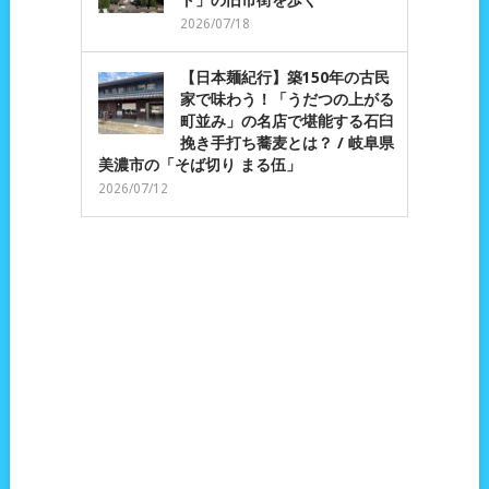
ト」の旧市街を歩く
2026/07/18
【日本麺紀行】築150年の古民
家で味わう！「うだつの上がる
町並み」の名店で堪能する石臼
挽き手打ち蕎麦とは？ / 岐阜県
美濃市の「そば切り まる伍」
2026/07/12