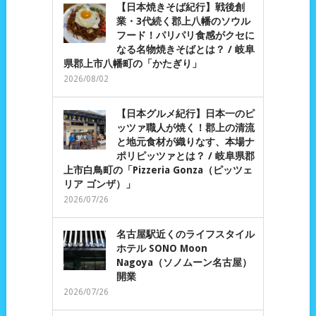
【日本焼きそば紀行】戦後創
業・3代続く郡上八幡のソウル
フード！パリパリ食感がクセに
なる名物焼きそばとは？ / 岐阜
県郡上市八幡町の「かたぎり」
2026/08/02
【日本グルメ紀行】日本一のピ
ッツァ職人が焼く！郡上の清流
と地元食材が織りなす、本場ナ
ポリピッツァとは？ / 岐阜県郡
上市白鳥町の「Pizzeria Gonza（ピッツェ
リア ゴンザ）」
2026/07/26
名古屋駅近くのライフスタイル
ホテル SONO Moon
Nagoya（ソノムーン名古屋）
開業
2026/07/26