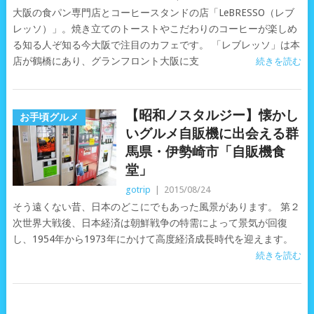
大阪の食パン専門店とコーヒースタンドの店「LeBRESSO（レブ
レッソ）」。焼き立てのトーストやこだわりのコーヒーが楽しめ
る知る人ぞ知る今大阪で注目のカフェです。 「レブレッソ」は本
店が鶴橋にあり、グランフロント大阪に支
続きを読む
【昭和ノスタルジー】懐かし
お手頃グルメ
いグルメ自販機に出会える群
馬県・伊勢崎市「自販機食
堂」
gotrip
|
2015/08/24
そう遠くない昔、日本のどこにでもあった風景があります。 第２
次世界大戦後、日本経済は朝鮮戦争の特需によって景気が回復
し、1954年から1973年にかけて高度経済成長時代を迎えます。
続きを読む