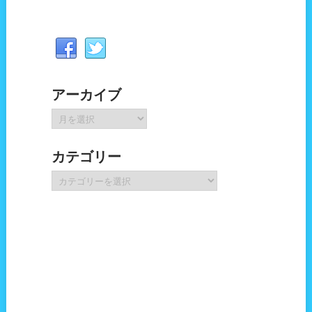
アーカイブ
ア
ー
カ
カテゴリー
イ
ブ
カ
テ
ゴ
リ
ー