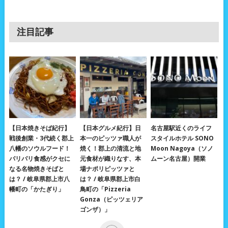
注目記事
【日本焼きそば紀行】
【日本グルメ紀行】日
名古屋駅近くのライフ
戦後創業・3代続く郡上
本一のピッツァ職人が
スタイルホテル SONO
八幡のソウルフード！
焼く！郡上の清流と地
Moon Nagoya（ソノ
パリパリ食感がクセに
元食材が織りなす、本
ムーン名古屋）開業
なる名物焼きそばと
場ナポリピッツァと
は？ / 岐阜県郡上市八
は？ / 岐阜県郡上市白
幡町の「かたぎり」
鳥町の「Pizzeria
Gonza（ピッツェリア
ゴンザ）」