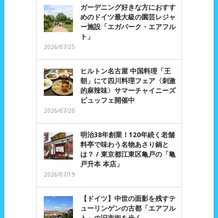
ガーデニング好きな方におすす
めのドイツ最大級の園芸レジャ
ー施設「エガパーク・エアフル
ト」
2026/07/25
ヒルトン名古屋 中国料理「王
朝」にて四川料理フェア〈刺激
的麻辣味〉サマーチャイニーズ
ビュッフェ開催中
2026/07/20
明治38年創業！120年続く老舗
料亭で味わう名物あさり鍋と
は？ / 東京都江東区亀戸の「亀
戸升本 本店」
2026/07/19
【ドイツ】中世の面影を残すテ
ューリンゲンの古都「エアフル