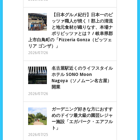
【日本グルメ紀行】日本一のピ
ッツァ職人が焼く！郡上の清流
と地元食材が織りなす、本場ナ
ポリピッツァとは？ / 岐阜県郡
上市白鳥町の「Pizzeria Gonza（ピッツェ
リア ゴンザ）」
2026/07/26
名古屋駅近くのライフスタイル
ホテル SONO Moon
Nagoya（ソノムーン名古屋）
開業
2026/07/26
ガーデニング好きな方におすす
めのドイツ最大級の園芸レジャ
ー施設「エガパーク・エアフル
ト」
2026/07/25