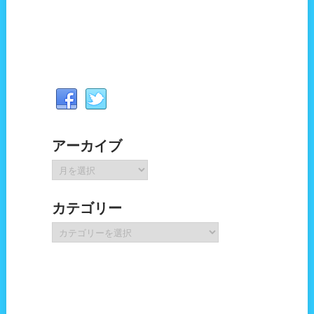
アーカイブ
ア
ー
カ
カテゴリー
イ
ブ
カ
テ
ゴ
リ
ー