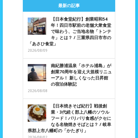
最新の記事
【日本食堂紀行】創業昭和54
年！四日市駅前の老舗大衆食堂
で味わう、ご当地名物「トンテ
キ」とは？ / 三重県四日市市の
「あさひ食堂」
2026/08/09
南紀勝浦温泉「ホテル浦島」が
創業70周年を迎え大規模リニュ
ーアル！ 新しくなった日昇館
の宿泊体験記
2026/08/08
【日本焼きそば紀行】戦後創
業・3代続く郡上八幡のソウル
フード！パリパリ食感がクセに
なる名物焼きそばとは？ / 岐阜
県郡上市八幡町の「かたぎり」
2026/08/02