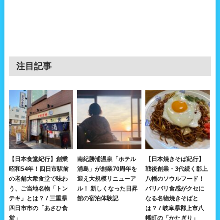
注目記事
【日本食堂紀行】創業
南紀勝浦温泉「ホテル
【日本焼きそば紀行】
昭和54年！四日市駅前
浦島」が創業70周年を
戦後創業・3代続く郡上
の老舗大衆食堂で味わ
迎え大規模リニューア
八幡のソウルフード！
う、ご当地名物「トン
ル！ 新しくなった日昇
パリパリ食感がクセに
テキ」とは？ / 三重県
館の宿泊体験記
なる名物焼きそばと
四日市市の「あさひ食
は？ / 岐阜県郡上市八
堂」
幡町の「かたぎり」