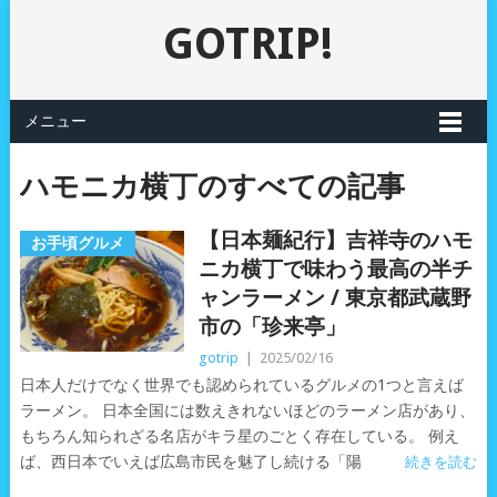
GOTRIP!
メニュー
ハモニカ横丁のすべての記事
【日本麺紀行】吉祥寺のハモ
お手頃グルメ
ニカ横丁で味わう最高の半チ
ャンラーメン / 東京都武蔵野
市の「珍来亭」
gotrip
|
2025/02/16
日本人だけでなく世界でも認められているグルメの1つと言えば
ラーメン。 日本全国には数えきれないほどのラーメン店があり、
もちろん知られざる名店がキラ星のごとく存在している。 例え
ば、西日本でいえば広島市民を魅了し続ける「陽
続きを読む