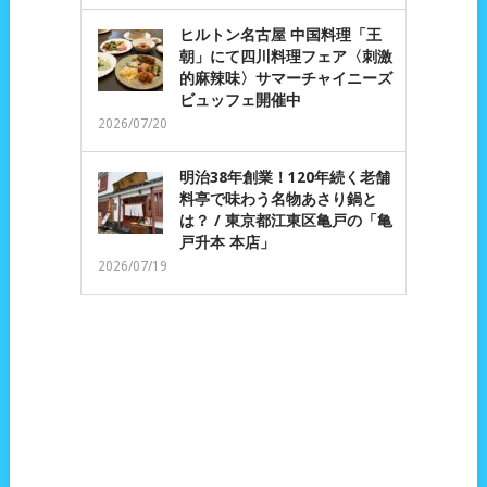
ヒルトン名古屋 中国料理「王
朝」にて四川料理フェア〈刺激
的麻辣味〉サマーチャイニーズ
ビュッフェ開催中
2026/07/20
明治38年創業！120年続く老舗
料亭で味わう名物あさり鍋と
は？ / 東京都江東区亀戸の「亀
戸升本 本店」
2026/07/19