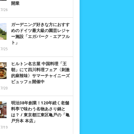
開業
07/26
ガーデニング好きな方におすす
めのドイツ最大級の園芸レジャ
ー施設「エガパーク・エアフル
ト」
07/25
ヒルトン名古屋 中国料理「王
朝」にて四川料理フェア〈刺激
的麻辣味〉サマーチャイニーズ
ビュッフェ開催中
07/20
明治38年創業！120年続く老舗
料亭で味わう名物あさり鍋と
は？ / 東京都江東区亀戸の「亀
戸升本 本店」
07/19