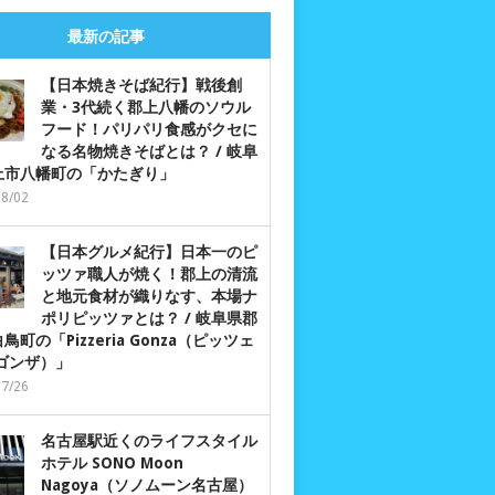
最新の記事
【日本焼きそば紀行】戦後創
業・3代続く郡上八幡のソウル
フード！パリパリ食感がクセに
なる名物焼きそばとは？ / 岐阜
上市八幡町の「かたぎり」
08/02
【日本グルメ紀行】日本一のピ
ッツァ職人が焼く！郡上の清流
と地元食材が織りなす、本場ナ
ポリピッツァとは？ / 岐阜県郡
鳥町の「Pizzeria Gonza（ピッツェ
 ゴンザ）」
07/26
名古屋駅近くのライフスタイル
ホテル SONO Moon
Nagoya（ソノムーン名古屋）