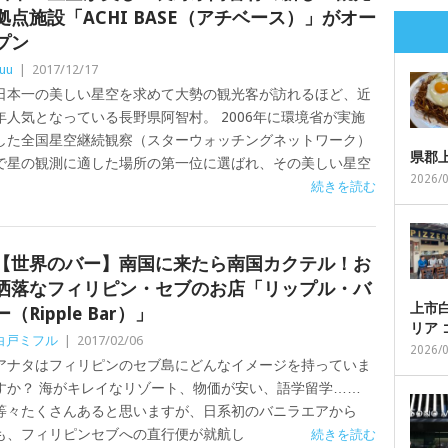
拠点施設「ACHI BASE（アチベース）」がオー
プン
uu
|
2017/12/17
日本一の美しい星空を求めて大勢の観光客が訪れるほど、近
年人気となっている長野県阿智村。 2006年に環境省が実施
した全国星空継続観察（スターウォッチングネットワーク）
県郡
で星の観測に適した場所の第一位に選ばれ、その美しい星空
2026/
続きを読む
【世界のバー】南国に来たら南国カクテル！お
洒落なフィリピン・セブのお店「リップル・バ
上市白
ー（Ripple Bar）」
リア
白戸ミフル
|
2017/02/06
2026/
アナタはフィリピンのセブ島にどんなイメージを持っていま
すか？ 海がキレイなリゾート、物価が安い、語学留学……
等々たくさんあると思いますが、日系初のバニラエアから
も、フィリピンセブへの直行便が就航し
続きを読む