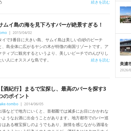
め
続きを読む
サムイ島の海を見下ろすバーが絶景すぎる！
tomo
|
2015/04/02
タイで3番目に大きい島、サムイ島は美しい白砂のビーチ
と、島全体に広がるヤシの木が特徴の南国リゾートです。ア
クティブに観光するというより、美しいビーチでのんびりし
たい人にオススメな島です。
続きを読む
美濃
2026/
【酒紀行】まるで宝探し、最高のバーを探す3
つのポイント
ake-tombo
|
2014/06/05
出張などで地方にいくと、首都圏では滅多にお目にかかれな
いようなお酒に出会うことがあります。地方都市でのバー巡
りはある種宝探しのようでもあり、旅情を感じながら酒場を