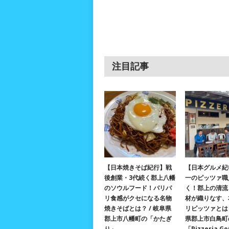
注目記事
【日本焼きそば紀行】戦
【日本グルメ紀
後創業・3代続く郡上八幡
一のピッツァ職
のソウルフード！パリパ
く！郡上の清流
リ食感がクセになる名物
材が織りなす、
焼きそばとは？ / 岐阜県
リピッツァとは？
郡上市八幡町の「かたぎ
県郡上市白鳥町
り」
「Pizzeria G