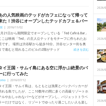
2026/
あの人気映画のテッドがカフェになって帰って
来た！渋谷にオープンしたテッドカフェ＆バー
IE
|
2016/11/02
9月21日から期間限定でオープンしている「Ted Cafe＆Bar」
ここは映画「Ted」の主人公テッドをモチーフに作られたお
2026/
店です。 場所は渋谷駅から徒歩10分。渋谷センター街を奥
まで進むと現れるこのビルの2階がテッド
続きを読む
タイ王国・サムイ島にある空に浮かぶ絶景のバ
2026/
ーに行ってみた
tomo
|
2016/07/12
タイ王国・サムイ島は、もともとは漁業とバックパッカーが
訪れる島でしたが、ここ10数年の間に多くの高級リゾートホ
テルやおしゃれなバーなどがオープンし、バジェットトラベ
2026/
ラーだけではなく、リゾートでゆったり過ごしたい人も楽し