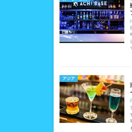
y
アジア