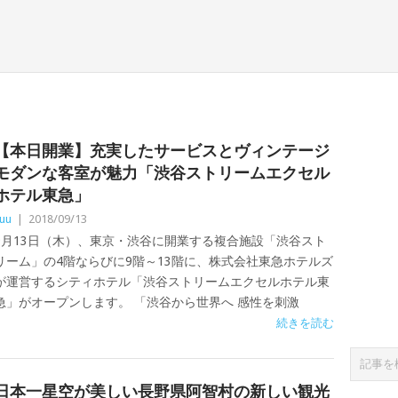
【本日開業】充実したサービスとヴィンテージ
モダンな客室が魅力「渋谷ストリームエクセル
ホテル東急」
uu
|
2018/09/13
9月13日（木）、東京・渋谷に開業する複合施設「渋谷スト
リーム」の4階ならびに9階～13階に、株式会社東急ホテルズ
が運営するシティホテル「渋谷ストリームエクセルホテル東
急」がオープンします。 「渋谷から世界へ 感性を刺激
続きを読む
日本一星空が美しい長野県阿智村の新しい観光