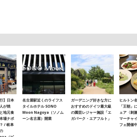
行】日本
名古屋駅近くのライフス
ガーデニング好きな方に
ヒルトン名
人が焼
タイルホテル SONO
おすすめのドイツ最大級
「王朝」
と地元食
Moon Nagoya（ソノム
の園芸レジャー施設「エ
ェア〈刺
本場ナポ
ーン名古屋）開業
ガパーク・エアフルト」
マーチャ
 / 岐阜
フェ開催
の
onza（ピ