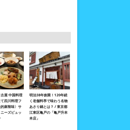
古屋 中国料理
明治38年創業！120年続
にて四川料理フ
く老舗料亭で味わう名物
激的麻辣味〉サ
あさり鍋とは？ / 東京都
イニーズビュッ
江東区亀戸の「亀戸升本
中
本店」