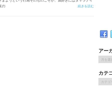
さまようという行為そのものこそが、酒好きにはタマラナイ
夜の
続きを読む
アー
ア
ー
カ
カテ
イ
ブ
カ
テ
ゴ
リ
ー