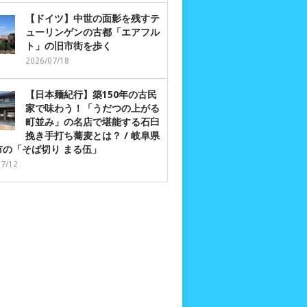
【ドイツ】中世の面影を残すテ
ューリンゲンの古都「エアフル
ト」の旧市街を歩く
2026/07/18
【日本麺紀行】築150年の古民
家で味わう！「うだつの上がる
町並み」の名店で堪能する石臼
挽き手打ち蕎麦とは？ / 岐阜県
市の「そば切り まる伍」
07/12