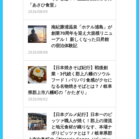
「あさひ食堂」
2026/08/09
南紀勝浦温泉「ホテル浦島」が
創業70周年を迎え大規模リニュ
ーアル！ 新しくなった日昇館
の宿泊体験記
2026/08/08
【日本焼きそば紀行】戦後創
業・3代続く郡上八幡のソウル
フード！パリパリ食感がクセに
なる名物焼きそばとは？ / 岐阜
県郡上市八幡町の「かたぎり」
2026/08/02
【日本グルメ紀行】日本一のピ
ッツァ職人が焼く！郡上の清流
と地元食材が織りなす、本場ナ
ポリピッツァとは？ / 岐阜県郡