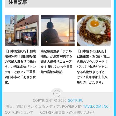
注目記事
【日本食堂紀行】創業
南紀勝浦温泉「ホテル
【日本焼きそば紀行】
昭和54年！四日市駅前
浦島」が創業70周年を
戦後創業・3代続く郡上
の老舗大衆食堂で味わ
迎え大規模リニューア
八幡のソウルフード！
う、ご当地名物「トン
ル！ 新しくなった日昇
パリパリ食感がクセに
テキ」とは？ / 三重県
館の宿泊体験記
なる名物焼きそばと
四日市市の「あさひ食
は？ / 岐阜県郡上市八
堂」
幡町の「かたぎり」
COPYRIGHT © 2026
GOTRIP!
.
明日、旅に行きたくなるメディア. POWERD BY
TAVII.COM INC,
.
GOTRIP!について
GOTRIP!編集部へのお問い合わせ