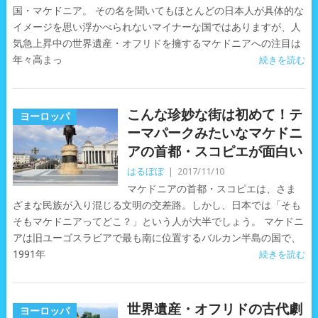
国・マケドニア。 その名を聞いてもほとんどの日本人が具体的な
イメージを思い浮かべられないマイナーな国ではありますが、人
気急上昇中の世界遺産・オフリドを擁するマケドニアへの注目は
年々高まっ
続きを読む
こんな珍妙な街は初めて！テ
ヨーロッパ
ーマパークみたいなマケドニ
アの首都・スコピエが面白い
はるぼぼ
|
2017/11/10
マケドニアの首都・スコピエは、さま
ざまな民族が入り混じる文明の交差路。しかし、日本では「そも
そもマケドニアってどこ？」という人が大半でしょう。 マケドニ
アは旧ユーゴスラビアで最も南に位置するバルカン半島の国で、
1991年
続きを読む
世界遺産・オフリドの古代劇
ヨーロッパ