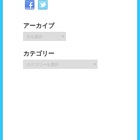
アーカイブ
ア
ー
カ
カテゴリー
イ
ブ
カ
テ
ゴ
リ
ー