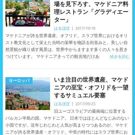
場を見下ろす、マケドニア料
理レストラン「グラディエー
ター」
はるぼぼ
|
2017/10/18
マケドニアが誇る世界遺産、オフリド。スラブ世界におけるキリ
スト教文化として栄えた当時の栄華を物語る街並みと、美しい自
然景観が織り成す風景は、世界中からますます多くの人々を惹き
つけています。 マケドニアきっての観光地だけあ
続きを読む
いま注目の世界遺産、マケド
ヨーロッパ
ニアの至宝・オフリドを一望
するサミュエル要塞
はるぼぼ
|
2017/09/25
旧ユーゴスラビアの最南端に位置する
バルカン半島の国、マケドニア。 日本ではほとんどなじみのない
小国ですが、近年じわじわと人気が高まりつつあるのが、マケド
ニアが誇る世界遺産・オフリド。中世の時代にはスラブ世界にお