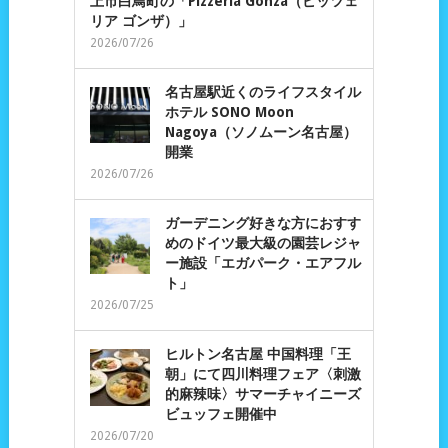
上市白鳥町の「Pizzeria Gonza（ピッツェ
リア ゴンザ）」
2026/07/26
名古屋駅近くのライフスタイル
ホテル SONO Moon
Nagoya（ソノムーン名古屋）
開業
2026/07/26
ガーデニング好きな方におすす
めのドイツ最大級の園芸レジャ
ー施設「エガパーク・エアフル
ト」
2026/07/25
ヒルトン名古屋 中国料理「王
朝」にて四川料理フェア〈刺激
的麻辣味〉サマーチャイニーズ
ビュッフェ開催中
2026/07/20