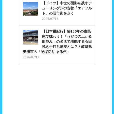
【ドイツ】中世の面影を残すテ
ューリンゲンの古都「エアフル
ト」の旧市街を歩く
2026/07/18
【日本麺紀行】築150年の古民
家で味わう！「うだつの上がる
町並み」の名店で堪能する石臼
挽き手打ち蕎麦とは？ / 岐阜県
美濃市の「そば切り まる伍」
2026/07/12