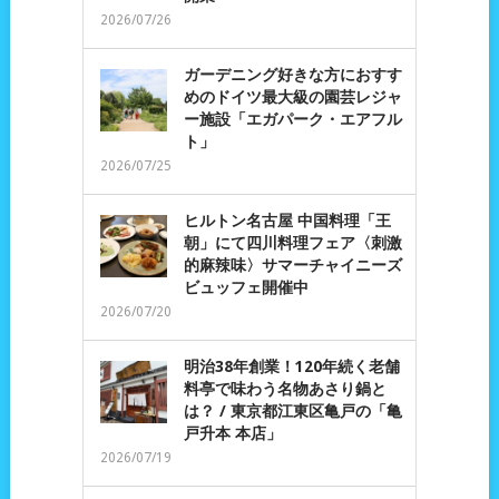
2026/07/26
ガーデニング好きな方におすす
めのドイツ最大級の園芸レジャ
ー施設「エガパーク・エアフル
ト」
2026/07/25
ヒルトン名古屋 中国料理「王
朝」にて四川料理フェア〈刺激
的麻辣味〉サマーチャイニーズ
ビュッフェ開催中
2026/07/20
明治38年創業！120年続く老舗
料亭で味わう名物あさり鍋と
は？ / 東京都江東区亀戸の「亀
戸升本 本店」
2026/07/19