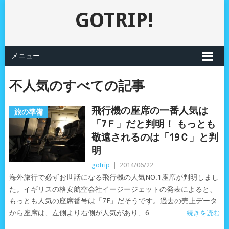
GOTRIP!
メニュー
不人気のすべての記事
飛行機の座席の一番人気は
旅の準備
「7Ｆ」だと判明！ もっとも
敬遠されるのは「19Ｃ」と判
明
gotrip
|
2014/06/22
海外旅行で必ずお世話になる飛行機の人気NO.1座席が判明しまし
た。イギリスの格安航空会社イージージェットの発表によると、
もっとも人気の座席番号は「7F」だそうです。過去の売上データ
から座席は、左側より右側が人気があり、6
続きを読む