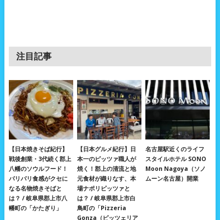
注目記事
【日本焼きそば紀行】
【日本グルメ紀行】日
名古屋駅近くのライフ
戦後創業・3代続く郡上
本一のピッツァ職人が
スタイルホテル SONO
八幡のソウルフード！
焼く！郡上の清流と地
Moon Nagoya（ソノ
パリパリ食感がクセに
元食材が織りなす、本
ムーン名古屋）開業
なる名物焼きそばと
場ナポリピッツァと
は？ / 岐阜県郡上市八
は？ / 岐阜県郡上市白
幡町の「かたぎり」
鳥町の「Pizzeria
Gonza（ピッツェリア