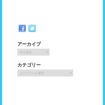
アーカイブ
ア
ー
カ
カテゴリー
イ
ブ
カ
テ
ゴ
リ
ー