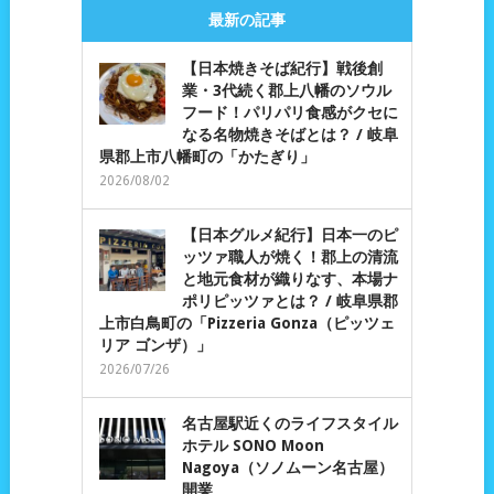
最新の記事
【日本焼きそば紀行】戦後創
業・3代続く郡上八幡のソウル
フード！パリパリ食感がクセに
なる名物焼きそばとは？ / 岐阜
県郡上市八幡町の「かたぎり」
2026/08/02
【日本グルメ紀行】日本一のピ
ッツァ職人が焼く！郡上の清流
と地元食材が織りなす、本場ナ
ポリピッツァとは？ / 岐阜県郡
上市白鳥町の「Pizzeria Gonza（ピッツェ
リア ゴンザ）」
2026/07/26
名古屋駅近くのライフスタイル
ホテル SONO Moon
Nagoya（ソノムーン名古屋）
開業