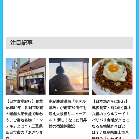
注目記事
【日本食堂紀行】創業
南紀勝浦温泉「ホテル
【日本焼きそば紀行】
昭和54年！四日市駅前
浦島」が創業70周年を
戦後創業・3代続く郡上
の老舗大衆食堂で味わ
迎え大規模リニューア
八幡のソウルフード！
う、ご当地名物「トン
ル！ 新しくなった日昇
パリパリ食感がクセに
テキ」とは？ / 三重県
館の宿泊体験記
なる名物焼きそばと
四日市市の「あさひ食
は？ / 岐阜県郡上市八
堂」
幡町の「かたぎり」