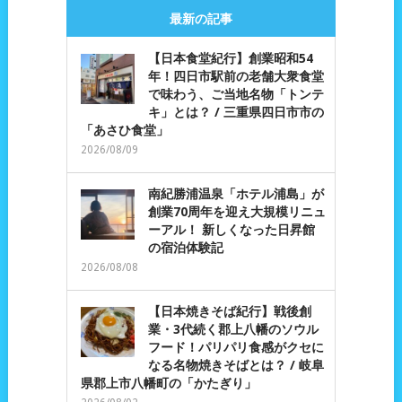
最新の記事
【日本食堂紀行】創業昭和54
年！四日市駅前の老舗大衆食堂
で味わう、ご当地名物「トンテ
キ」とは？ / 三重県四日市市の
「あさひ食堂」
2026/08/09
南紀勝浦温泉「ホテル浦島」が
創業70周年を迎え大規模リニュ
ーアル！ 新しくなった日昇館
の宿泊体験記
2026/08/08
【日本焼きそば紀行】戦後創
業・3代続く郡上八幡のソウル
フード！パリパリ食感がクセに
なる名物焼きそばとは？ / 岐阜
県郡上市八幡町の「かたぎり」