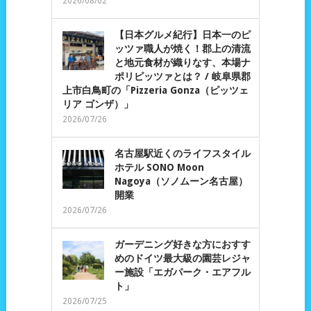
2026/08/02
【日本グルメ紀行】日本一のピ
ッツァ職人が焼く！郡上の清流
と地元食材が織りなす、本場ナ
ポリピッツァとは？ / 岐阜県郡
上市白鳥町の「Pizzeria Gonza（ピッツェ
リア ゴンザ）」
2026/07/26
名古屋駅近くのライフスタイル
ホテル SONO Moon
Nagoya（ソノムーン名古屋）
開業
2026/07/26
ガーデニング好きな方におすす
めのドイツ最大級の園芸レジャ
ー施設「エガパーク・エアフル
ト」
2026/07/25