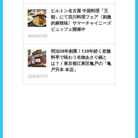
ヒルトン名古屋 中国料理「王
朝」にて四川料理フェア〈刺激
的麻辣味〉サマーチャイニーズ
ビュッフェ開催中
2026/07/20
明治38年創業！120年続く老舗
料亭で味わう名物あさり鍋と
は？ / 東京都江東区亀戸の「亀
戸升本 本店」
2026/07/19