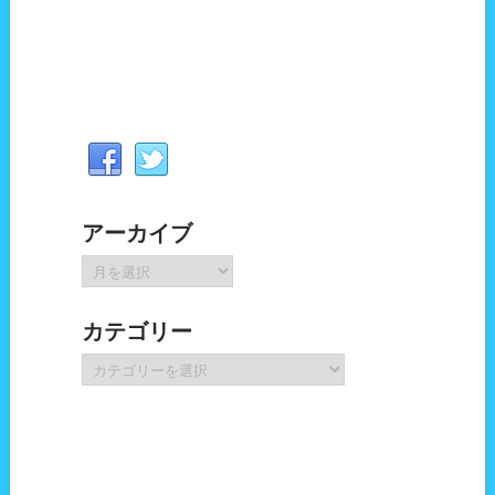
アーカイブ
ア
ー
カ
カテゴリー
イ
ブ
カ
テ
ゴ
リ
ー