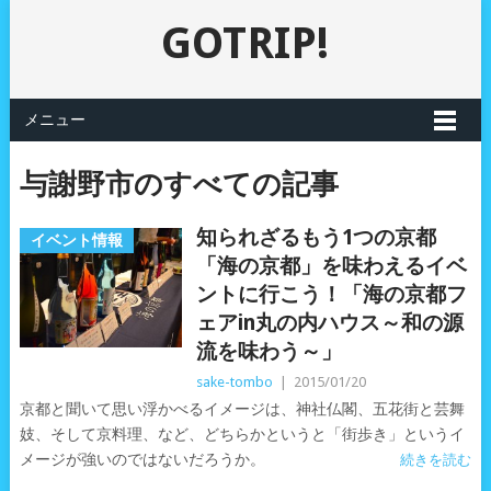
GOTRIP!
メニュー
与謝野市のすべての記事
知られざるもう1つの京都
イベント情報
「海の京都」を味わえるイベ
ントに行こう！「海の京都フ
ェアin丸の内ハウス～和の源
流を味わう～」
sake-tombo
|
2015/01/20
京都と聞いて思い浮かべるイメージは、神社仏閣、五花街と芸舞
妓、そして京料理、など、どちらかというと「街歩き」というイ
メージが強いのではないだろうか。
続きを読む