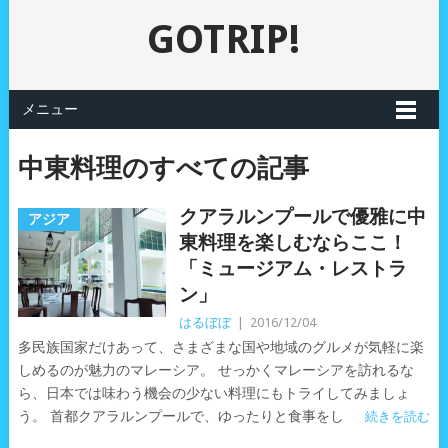
GOTRIP!
メニュー
中東料理のすべての記事
クアラルンプールで優雅に中
アジア
東料理を楽しむならここ！
「ミュージアム・レストラ
ン」
はるぼぼ
|
2016/12/04
多民族国家だけあって、さまざまな国や地域のグルメが気軽に楽
しめるのが魅力のマレーシア。 せっかくマレーシアを訪れるな
ら、日本では味わう機会の少ない料理にもトライしてみましょ
う。 首都クアラルンプールで、ゆったりと食事をし
続きを読む