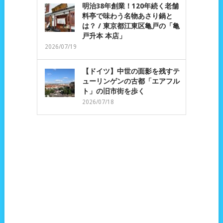
明治38年創業！120年続く老舗
料亭で味わう名物あさり鍋と
は？ / 東京都江東区亀戸の「亀
戸升本 本店」
2026/07/19
【ドイツ】中世の面影を残すテ
ューリンゲンの古都「エアフル
ト」の旧市街を歩く
2026/07/18