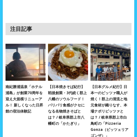
注目記事
南紀勝浦温泉「ホテル
【日本焼きそば紀行】
【日本グルメ紀行】日
浦島」が創業70周年を
戦後創業・3代続く郡上
本一のピッツァ職人が
迎え大規模リニューア
八幡のソウルフード！
焼く！郡上の清流と地
ル！ 新しくなった日昇
パリパリ食感がクセに
元食材が織りなす、本
館の宿泊体験記
なる名物焼きそばと
場ナポリピッツァと
は？ / 岐阜県郡上市八
は？ / 岐阜県郡上市白
幡町の「かたぎり」
鳥町の「Pizzeria
Gonza（ピッツェリア
ゴンザ）」