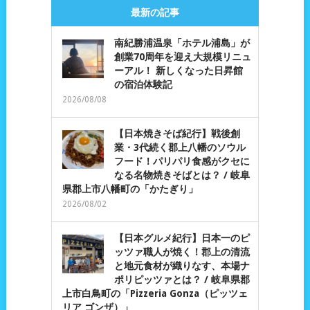
最新の記事
南紀勝浦温泉「ホテル浦島」が
創業70周年を迎え大規模リニュ
ーアル！ 新しくなった日昇館
の宿泊体験記
2026/08/08
【日本焼きそば紀行】戦後創
業・3代続く郡上八幡のソウル
フード！パリパリ食感がクセに
なる名物焼きそばとは？ / 岐阜
県郡上市八幡町の「かたぎり」
2026/08/02
【日本グルメ紀行】日本一のピ
ッツァ職人が焼く！郡上の清流
と地元食材が織りなす、本場ナ
ポリピッツァとは？ / 岐阜県郡
上市白鳥町の「Pizzeria Gonza（ピッツェ
リア ゴンザ）」