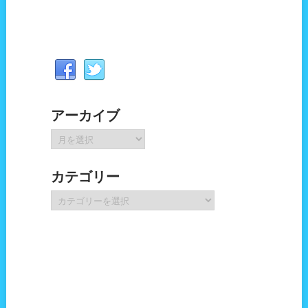
アーカイブ
ア
ー
カ
カテゴリー
イ
ブ
カ
テ
ゴ
リ
ー